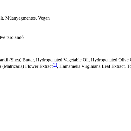
elt, Műanyagmentes, Vegan
dve tárolandó
kii (Shea) Butter, Hydrogenated Vegetable Oil, Hydrogenated Olive Oil
[1]
 (Matricaria) Flower Extract
, Hamamelis Virginiana Leaf Extract, T