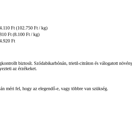
4.110 Ft
(102.750 Ft / kg)
810 Ft
(8.100 Ft / kg)
4.920 Ft
trollt biztosít. Szódabikarbónán, trietil-citráton és válogatott növény
yezteti az érzékeket.
án méri fel, hogy az elegendő-e, vagy többre van szükség.