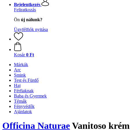
Bejelentkezés
Feliratkozás
Ön
új nálunk?
Ügyfélfiók nyitása
Kosár
0 Ft
Márkák
Arc
Smink
Test és Fürdő
Haj
Férfiaknak
Baba és Gyermek
Témák
Fényvédők
Ajánlatok
Officina Naturae
Vanitoso krém