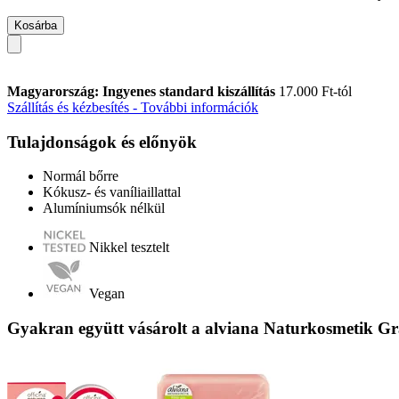
Kosárba
Magyarország: Ingyenes standard kiszállítás
17.000 Ft-tól
Szállítás és kézbesítés - További információk
Tulajdonságok és előnyök
Normál bőrre
Kókusz- és vaníliaillattal
Alumíniumsók nélkül
Nikkel tesztelt
Vegan
Gyakran együtt vásárolt a alviana Naturkosmetik Gr