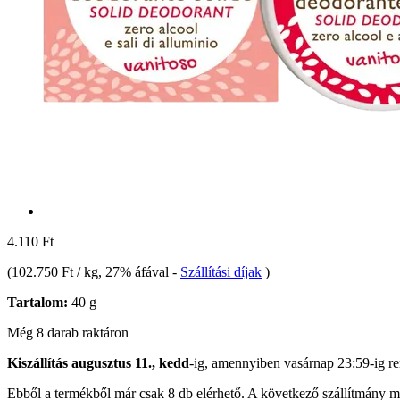
4.110 Ft
(
102.750 Ft / kg
, 27% áfával
-
Szállítási díjak
)
Tartalom:
40 g
Még 8 darab raktáron
Kiszállítás augusztus 11., kedd
-ig, amennyiben
vasárnap 23:59-ig
re
Ebből a termékből már csak 8 db elérhető. A következő szállítmány má