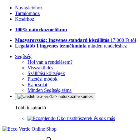
Navigációhoz
Tartalomhoz
Kosárhoz
100% natúrkozmetikum
Magyarország: Ingyenes standard kiszállítás
17.000 Ft-tól
Legalább 1 ingyenes termékminta
minden rendeléshez
Segítség
Hol van a rendelésem?
Visszaküldés
Szállítási költségek
Fizetési módok
Kapcsolat
Minden Segítség-téma
Több inspiráció
Öko-tisztítószerek és sok más