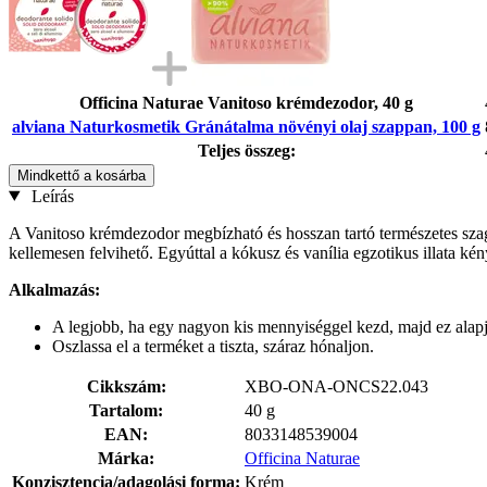
Officina Naturae Vanitoso krémdezodor, 40 g
alviana Naturkosmetik Gránátalma növényi olaj szappan, 100 g
Teljes összeg:
Mindkettő a kosárba
Leírás
A Vanitoso krémdezodor megbízható és hosszan tartó természetes szagkon
kellemesen felvihető. Egyúttal a kókusz és vanília egzotikus illata kén
Alkalmazás:
A legjobb, ha egy nagyon kis mennyiséggel kezd, majd ez alapj
Oszlassa el a terméket a tiszta, száraz hónaljon.
Cikkszám:
XBO-ONA-ONCS22.043
Tartalom:
40 g
EAN:
8033148539004
Márka:
Officina Naturae
Konzisztencia/adagolási forma:
Krém