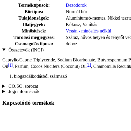
Terméktípusok:
Dezodorok
Bőrtípus:
Normál bőr
Tulajdonságok:
Alumíniumsó-mentes, Nikkel teszt
Illatjegyek:
Kókusz, Vaníliás
Minősítések:
Vegán - minősítés nélkül
Tárolási megjegyzés:
Száraz, hűvös helyen és fénytől vé
Csomagolás típusa:
doboz
Összetevők (INCI)
Caprylic/Capric Triglyceride, Sodium Bicarbonate, Butyrospermum Par
[1]
[1]
Oil
, Parfum, Cocos Nucifera (Coconut) Oil
, Chamomilla Recutita
biogazdálkodásból származó
CO.SO. sorozat
Jogi információk
Kapcsolódó termékek