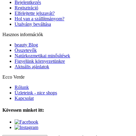
Bejelentkezés
Regisztráció
Elfelejtette jelszavát?
Hol van a szállítmányom?
Utalvány beváltása
Hasznos információk
beauty Blog
Összetevők
Natúrkozmetikai minősítések
Figyelünk környezetünkre
Aktuális ajánlatok
Ecco Verde
Rólunk
Üzleteink - nice shops
Kapcsolat
Kövessen minket itt: