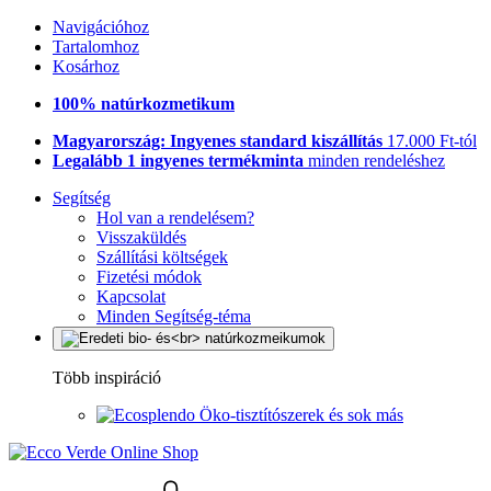
Navigációhoz
Tartalomhoz
Kosárhoz
100% natúrkozmetikum
Magyarország: Ingyenes standard kiszállítás
17.000 Ft-tól
Legalább 1 ingyenes termékminta
minden rendeléshez
Segítség
Hol van a rendelésem?
Visszaküldés
Szállítási költségek
Fizetési módok
Kapcsolat
Minden Segítség-téma
Több inspiráció
Öko-tisztítószerek és sok más