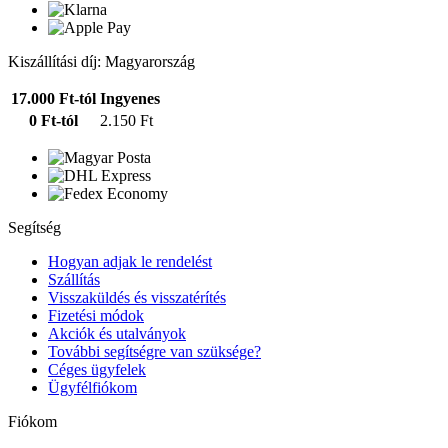
Kiszállítási díj: Magyarország
17.000 Ft-tól
Ingyenes
0 Ft-tól
2.150 Ft
Segítség
Hogyan adjak le rendelést
Szállítás
Visszaküldés és visszatérítés
Fizetési módok
Akciók és utalványok
További segítségre van szüksége?
Céges ügyfelek
Ügyfélfiókom
Fiókom