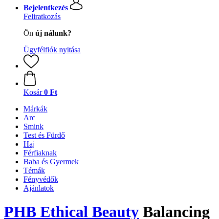
Bejelentkezés
Feliratkozás
Ön
új nálunk?
Ügyfélfiók nyitása
Kosár
0 Ft
Márkák
Arc
Smink
Test és Fürdő
Haj
Férfiaknak
Baba és Gyermek
Témák
Fényvédők
Ajánlatok
PHB Ethical Beauty
Balancing