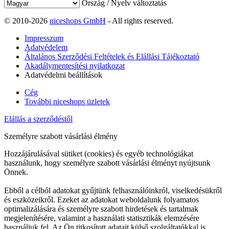
Ország / Nyelv változtatás
© 2010-2026
niceshops GmbH
- All rights reserved.
Impresszum
Adatvédelem
Általános Szerződési Feltételek és Elállási Tájékoztató
Akadálymentesítési nyilatkozat
Adatvédelmi beállítások
Cég
További niceshops üzletek
Elállás a szerződéstől
Személyre szabott vásárlási élmény
Hozzájárulásával sütiket (cookies) és egyéb technológiákat
használunk, hogy személyre szabott vásárlási élményt nyújtsunk
Önnek.
Ebből a célból adatokat gyűjtünk felhasználóinkról, viselkedésükről
és eszközeikről. Ezeket az adatokat weboldalunk folyamatos
optimalizálására és személyre szabott hirdetések és tartalmak
megjelenítésére, valamint a használati statisztikák elemzésére
használjuk fel. Az Ön titkosított adatait külső szolgáltatókkal is