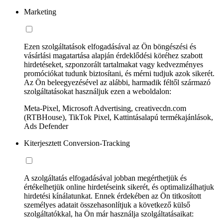
Marketing
Ezen szolgáltatások elfogadásával az Ön böngészési és
vásárlási magatartása alapján érdeklődési köréhez szabott
hirdetéseket, szponzorált tartalmakat vagy kedvezményes
promóciókat tudunk biztosítani, és mérni tudjuk azok sikerét.
Az Ön beleegyezésével az alábbi, harmadik féltől származó
szolgáltatásokat használjuk ezen a weboldalon:
Meta-Pixel, Microsoft Advertising, creativecdn.com
(RTBHouse), TikTok Pixel, Kattintásalapú termékajánlások,
Ads Defender
Kiterjesztett Conversion-Tracking
A szolgáltatás elfogadásával jobban megérthetjük és
értékelhetjük online hirdetéseink sikerét, és optimalizálhatjuk
hirdetési kínálatunkat. Ennek érdekében az Ön titkosított
személyes adatait összehasonlítjuk a következő külső
szolgáltatókkal, ha Ön már használja szolgáltatásaikat: