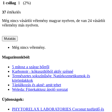
1 csillag
1
(2%)
37
értékelés
Még nincs vásárlói vélemény magyar nyelven, de van 24 vásárlói
vélemény más nyelven.
Mutatás
Még nincs vélemény.
Magazinunkból:
5 mítosz a száraz bőrről
Karbonoir - kókuszdióból aktív szénné
Természetes sokszínűség: Natúrkozmetikumok és
körömlakkok
Táplálkozás és akné: amit tehet
Weleda: Fügekaktusz ápoló sorozat
Újdonságok:
PHYTORELAX LABORATORIES Coconut tusfürdő és