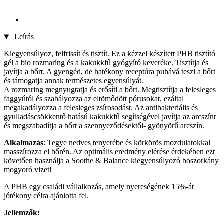
Leírás
Kiegyensúlyoz, felfrissít és tisztít. Ez a kézzel készített PHB tisztító
gél a bio rozmaring és a kakukkfű gyógyító keveréke. Tisztítja és
javítja a bőrt. A gyengéd, de hatékony receptúra puhává teszi a bőrt
és támogatja annak természetes egyensúlyát.
A rozmaring megnyugtatja és erősíti a bőrt. Megtisztítja a felesleges
faggyútól és szabályozza az eltömődött pórusokat, ezáltal
megakadályozza a felesleges zsírosodást. Az antibakteriális és
gyulladáscsökkentő hatású kakukkfű segítségével javítja az arcszínt
és megszabadítja a bőrt a szennyeződésektől- gyönyörű arcszín.
Alkalmazás
: Tegye nedves tenyerébe és körkörös mozdulatokkal
masszírozza el bőrén. Az optimális eredmény elérése érdekében ezt
követően használja a Soothe & Balance kiegyensúlyozó boszorkány
mogyoró vizet!
A PHB egy családi vállalkozás, amely nyereségének 15%-át
jótékony célra ajánlotta fel.
Jellemzők: