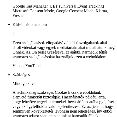
Google Tag Manager, UET (Universal Event Tracking)
Microsoft Consent Mode, Google Consent Mode, Klarna,
Freshchat
Külső médiatartalom
Ezen szolgáltatások elfogadásával külső szolgáltatók által
tárolt videókat vagy egyéb médiatartalmakat mutathatunk meg
Önnek. Az Ön beleegyezésével az alábbi, harmadik féltől
származó szolgáltatásokat használjuk ezen a weboldalon:
Vimeo, YouTube
Szükséges
Mindig aktív
A technikailag szükséges Cookie-k csak weboldalunk
alapvető funkcióit biztosítják. Használhatók például arra,
hogy lehetővé tegyék a termékek bevásárlókosarába gyűjtését
vagy az ügyfélfiókba való bejelentkezést. Ez azt jelenti, hogy
semmilyen következtetés levonása nem lehetséges, így ebből
származó adatot soha nem adunk át harmadik félnek.