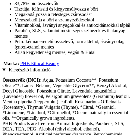
83,78% bio összetevők
Tisztítja, felfrissíti és kiegyensúlyozza a bőrt
Megakadályozza a felesleges zsírosodást
Megszabadítja a bőrt a szennyeződésektől
Vitaminokkal, ásványi anyagokkal és antioxidánsokkal táplál
Parabén, SLS, valamint mesterséges színezék és illatanyag
mentes
Petrolkémiai eredetű összetevő, formaldehid, ásványi olaj,
fenoxi-etanol mentes
Állati kegyetlenség mentes, vegán & Halal
Márka:
PHB Ethical Beauty
Kiegészítő információ
Összetevők (INCI):
Aqua, Potassium Cocoate**, Potassium
Oleate**, Lauryl Betaine, Vegetable Glycerin**, Benzyl Alcohol,
Decyl Glucoside, Potassium Citrate, Lavendula angustifolia
(Lavender) flower oil, Pelargonium graveolens (Geranium) leaf oil,
Mentha piperita (Peppermint) leaf oil, Rosemarinus Officinalis
(Rosemary), Thymus Vulgaris (Thyme). *Citral, *Geraniol,
*Limonene, *Linalool, *Citronellol, *Occurs naturally in essential
oils. **Organically grown ingredients.
PHB Products are free from Animal Ingredients, Parabens, SLS,
DEA, TEA, PEG, Alcohol (ethyl alcohol, ethanol),
Phenoxyethanol, Artificial perfumes /fragrance, Petrochemicals,