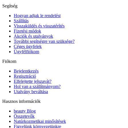
Segítség
Hogyan adjak le rendelést
Szállítás
Visszaküldés és visszatérítés
Fizetési módok
Akciók és utalványok
További segítségre van szüksége?
Céges ügyfelek
Ügyfélfiókom
Fiókom
Bejelentkezés
Regisztráció
Elfelejtette jelszavát?
Hol van a szállítmányom?
Utalvány beváltása
Hasznos információk
beauty Blog
Összetevők
Natúrkozmetikai minősítések
Figyelünk környezetünkre