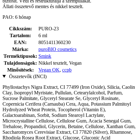
biztosít. Védi és restrukturálja a szempillákat.
Állati összetevő mentes és nikkel tesztelt.
PAO: 6 hónap
Cikkszám:
PURO-23
Tartalom:
6 ml
EAN:
8051411360230
Márka:
puroBIO cosmetics
Terméktípusok:
Smink
Tulajdonságok:
Nikkel tesztelt, Vegan
Minősítések:
Vegan OK
,
ccpb
Összetevők (INCI)
Phyllostachys Nigra Extract, CI 77499 (Iron Oxide), Silicia, Caolin
Clay, Isopropyl Myristate, Pullulan, Cetearylalcohol, Parfum,
Sucrose Palmitate, Glyceryl Stearate Se, Glyceryl Rosinate,
Copernicia Cerifera (Carnauba) Cera, Aqua, Potassium Palmitoyl
Hydrolyzed Wheat Protein, Tocopherol (Vitamin E),
Galactoarabinan, Sorbit, Sodium Stearoyl Lactylate,
Microcrystalline Cellulose, Cellulose Gum, Acacia Senegal Gum,
Trehalose, Propandiol, Glycerin, Betaine, Cellulose, Xanthan Gum,
Saccharomyces Cerevisiae Extract, CI 77820 (Silver), Rhamnose,
Rhodiola Rosea Root Extract, Glucose, Gluconic Acid