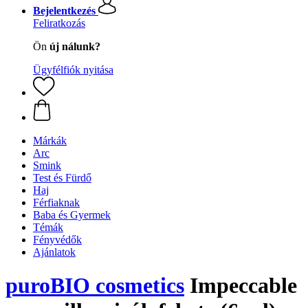
Bejelentkezés
Feliratkozás
Ön
új nálunk?
Ügyfélfiók nyitása
Márkák
Arc
Smink
Test és Fürdő
Haj
Férfiaknak
Baba és Gyermek
Témák
Fényvédők
Ajánlatok
puroBIO cosmetics
Impeccable