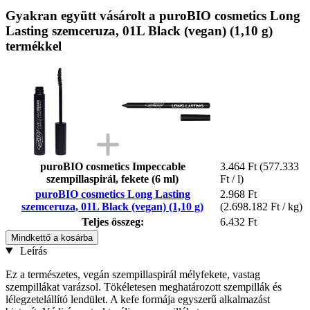
Gyakran együtt vásárolt a puroBIO cosmetics Long
Lasting szemceruza, 01L Black (vegan) (1,10 g)
termékkel
puroBIO cosmetics Impeccable
3.464 Ft
(577.333
szempillaspirál, fekete (6 ml)
Ft / l)
puroBIO cosmetics Long Lasting
2.968 Ft
szemceruza, 01L Black (vegan) (1,10 g)
(2.698.182 Ft / kg)
Teljes összeg:
6.432 Ft
Mindkettő a kosárba
Leírás
Ez a természetes, vegán szempillaspirál mélyfekete, vastag
szempillákat varázsol. Tökéletesen meghatározott szempillák és
lélegzetelállító lendület. A kefe formája egyszerű alkalmazást