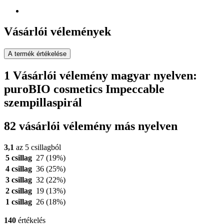
Vásárlói vélemények
A termék értékelése
1 Vásárlói vélemény magyar nyelven:
puroBIO cosmetics Impeccable
szempillaspirál
82 vásárlói vélemény más nyelven
3,1
az 5 csillagból
5 csillag
27
(19%)
4 csillag
36
(25%)
3 csillag
32
(22%)
2 csillag
19
(13%)
1 csillag
26
(18%)
140
értékelés