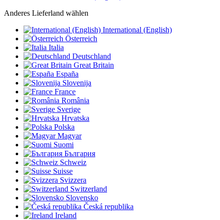
Anderes Lieferland wählen
International (English)
Österreich
Italia
Deutschland
Great Britain
España
Slovenija
France
România
Sverige
Hrvatska
Polska
Magyar
Suomi
България
Schweiz
Suisse
Svizzera
Switzerland
Slovensko
Česká republika
Ireland