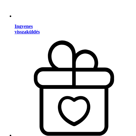
Ingyenes
visszaküldés