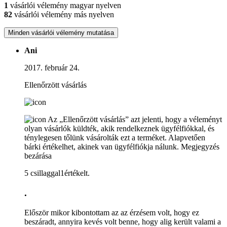
1
vásárlói vélemény magyar nyelven
82
vásárlói vélemény más nyelven
Minden vásárlói vélemény mutatása
Ani
2017. február 24.
Ellenőrzött vásárlás
Az „Ellenőrzött vásárlás” azt jelenti, hogy a véleményt
olyan vásárlók küldték, akik rendelkeznek ügyfélfiókkal, és
ténylegesen tőlünk vásárolták ezt a terméket. Alapvetően
bárki értékelhet, akinek van ügyfélfiókja nálunk.
Megjegyzés
bezárása
5 csillaggal1értékelt.
.
Először mikor kibontottam az az érzésem volt, hogy ez
beszáradt, annyira kevés volt benne, hogy alig került valami a