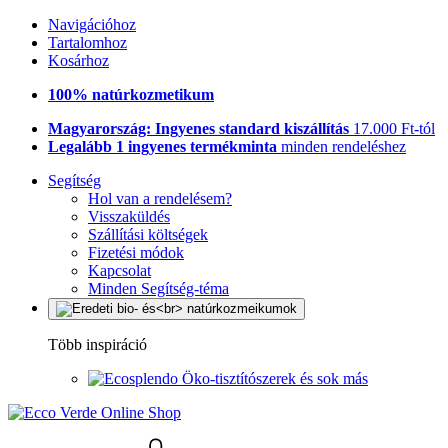
Navigációhoz
Tartalomhoz
Kosárhoz
100% natúrkozmetikum
Magyarország: Ingyenes standard kiszállítás
17.000 Ft-tól
Legalább 1 ingyenes termékminta
minden rendeléshez
Segítség
Hol van a rendelésem?
Visszaküldés
Szállítási költségek
Fizetési módok
Kapcsolat
Minden Segítség-téma
Több inspiráció
Öko-tisztítószerek és sok más