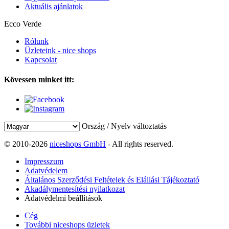
Aktuális ajánlatok
Ecco Verde
Rólunk
Üzleteink - nice shops
Kapcsolat
Kövessen minket itt:
Ország / Nyelv változtatás
© 2010-2026
niceshops GmbH
- All rights reserved.
Impresszum
Adatvédelem
Általános Szerződési Feltételek és Elállási Tájékoztató
Akadálymentesítési nyilatkozat
Adatvédelmi beállítások
Cég
További niceshops üzletek