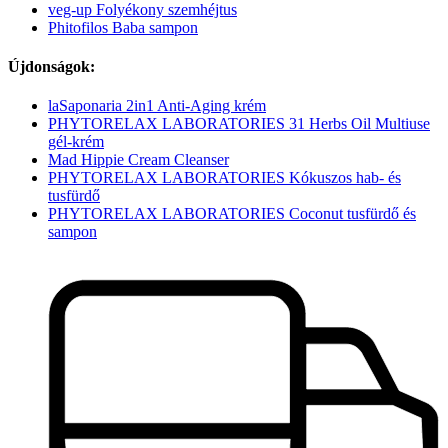
veg-up Folyékony szemhéjtus
Phitofilos Baba sampon
Újdonságok:
laSaponaria 2in1 Anti-Aging krém
PHYTORELAX LABORATORIES 31 Herbs Oil Multiuse
gél-krém
Mad Hippie Cream Cleanser
PHYTORELAX LABORATORIES Kókuszos hab- és
tusfürdő
PHYTORELAX LABORATORIES Coconut tusfürdő és
sampon