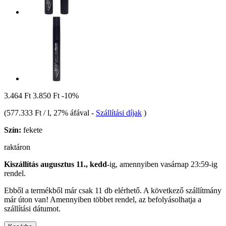
3.464 Ft
3.850 Ft
-10%
(
577.333 Ft / l
, 27% áfával
-
Szállítási díjak
)
Szín:
fekete
raktáron
Kiszállítás augusztus 11., kedd
-ig, amennyiben
vasárnap 23:59-ig
rendel.
Ebből a termékből már csak 11 db elérhető. A következő szállítmány
már úton van! Amennyiben többet rendel, az befolyásolhatja a
szállítási dátumot.