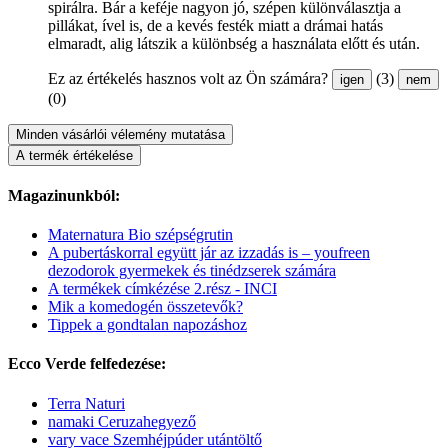
spirálra. Bár a keféje nagyon jó, szépen különválasztja a
pillákat, ível is, de a kevés festék miatt a drámai hatás
elmaradt, alig látszik a különbség a használata előtt és után.
Ez az értékelés hasznos volt az Ön számára?
(3)
igen
nem
(0)
Minden vásárlói vélemény mutatása
A termék értékelése
Magazinunkból:
Maternatura Bio szépségrutin
A pubertáskorral együtt jár az izzadás is – youfreen
dezodorok gyermekek és tinédzserek számára
A termékek címkézése 2.rész - INCI
Mik a komedogén összetevők?
Tippek a gondtalan napozáshoz
Ecco Verde felfedezése:
Terra Naturi
namaki Ceruzahegyező
vary vace Szemhéjpúder utántöltő