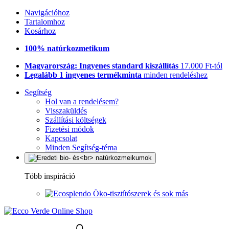
Navigációhoz
Tartalomhoz
Kosárhoz
100% natúrkozmetikum
Magyarország: Ingyenes standard kiszállítás
17.000 Ft-tól
Legalább 1 ingyenes termékminta
minden rendeléshez
Segítség
Hol van a rendelésem?
Visszaküldés
Szállítási költségek
Fizetési módok
Kapcsolat
Minden Segítség-téma
Több inspiráció
Öko-tisztítószerek és sok más