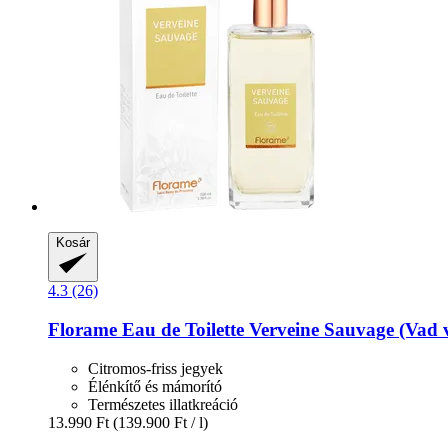
Kosár
4.3 (26)
Florame
Eau de Toilette Verveine Sauvage (Vad 
Citromos-friss jegyek
Élénkítő és mámorító
Természetes illatkreáció
13.990 Ft
(139.900 Ft / l)