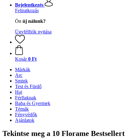
Bejelentkezés
Feliratkozás
Ön
új nálunk?
Ügyfélfiók nyitása
Kosár
0 Ft
Márkák
Arc
Smink
Test és Fürdő
Haj
Férfiaknak
Baba és Gyermek
Témák
Fényvédők
Ajánlatok
Tekintse meg a 10 Florame Bestsellert