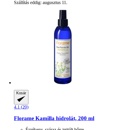
Szállítás eddig: augusztus 11.
Kosár
4.1 (20)
Florame
Kamilla hidrolát, 200 ml
Érzékeny, száraz és irritált bőrre