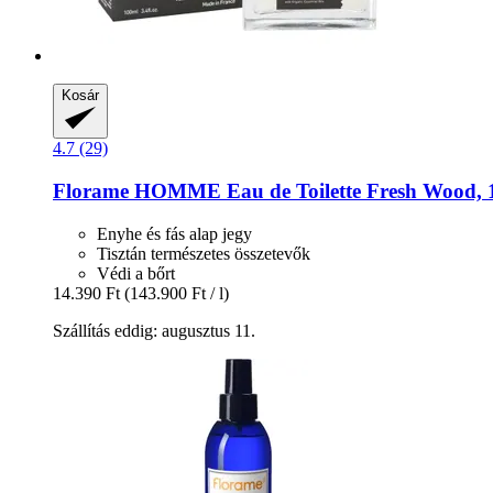
Kosár
4.7 (29)
Florame
HOMME Eau de Toilette Fresh Wood, 
Enyhe és fás alap jegy
Tisztán természetes összetevők
Védi a bőrt
14.390 Ft
(143.900 Ft / l)
Szállítás eddig: augusztus 11.