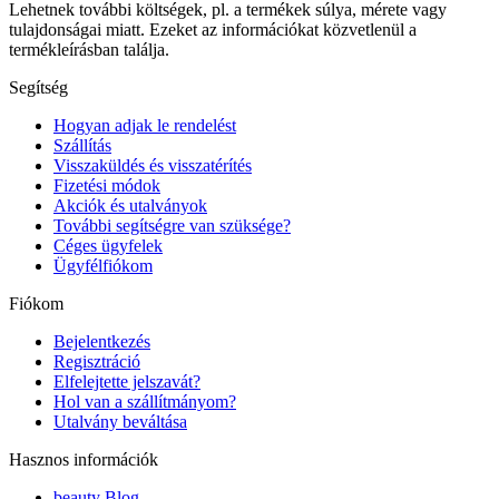
Lehetnek további költségek, pl. a termékek súlya, mérete vagy
tulajdonságai miatt. Ezeket az információkat közvetlenül a
termékleírásban találja.
Segítség
Hogyan adjak le rendelést
Szállítás
Visszaküldés és visszatérítés
Fizetési módok
Akciók és utalványok
További segítségre van szüksége?
Céges ügyfelek
Ügyfélfiókom
Fiókom
Bejelentkezés
Regisztráció
Elfelejtette jelszavát?
Hol van a szállítmányom?
Utalvány beváltása
Hasznos információk
beauty Blog