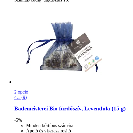
2 opció
4.1 (9)
Bademeisterei
Bio fürdőszív, Levendula (15 g)
-5%
Minden bőrtípus számára
Ápoló és visszazsírosító