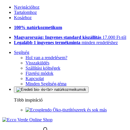
Navigációhoz
Tartalomhoz
Kosárhoz
100% natúrkozmetikum
Magyarország: Ingyenes standard kiszállítás
17.000 Ft-tól
Legalább 1 ingyenes termékminta
minden rendeléshez
Segítség
Hol van a rendelésem?
Visszaküldés
Szállítási költségek
Fizetési módok
Kapcsolat
Minden Segítség-téma
Több inspiráció
Öko-tisztítószerek és sok más