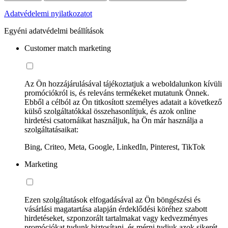
Adatvédelemi nyilatkozatot
Egyéni adatvédelmi beállítások
Customer match marketing
Az Ön hozzájárulásával tájékoztatjuk a weboldalunkon kívüli
promóciókról is, és releváns termékeket mutatunk Önnek.
Ebből a célból az Ön titkosított személyes adatait a következő
külső szolgáltatókkal összehasonlítjuk, és azok online
hirdetési csatornáikat használjuk, ha Ön már használja a
szolgáltatásaikat:
Bing, Criteo, Meta, Google, LinkedIn, Pinterest, TikTok
Marketing
Ezen szolgáltatások elfogadásával az Ön böngészési és
vásárlási magatartása alapján érdeklődési köréhez szabott
hirdetéseket, szponzorált tartalmakat vagy kedvezményes
promóciókat tudunk biztosítani, és mérni tudjuk azok sikerét.