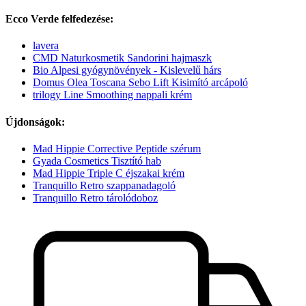
Ecco Verde felfedezése:
lavera
CMD Naturkosmetik Sandorini hajmaszk
Bio Alpesi gyógynövények - Kislevelű hárs
Domus Olea Toscana Sebo Lift Kisimító arcápoló
trilogy Line Smoothing nappali krém
Újdonságok:
Mad Hippie Corrective Peptide szérum
Gyada Cosmetics Tisztító hab
Mad Hippie Triple C éjszakai krém
Tranquillo Retro szappanadagoló
Tranquillo Retro tárolódoboz