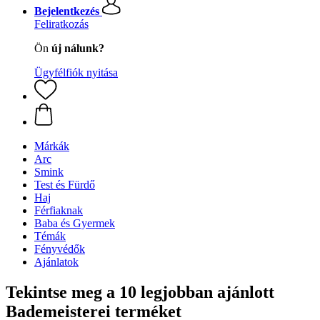
Bejelentkezés
Feliratkozás
Ön
új nálunk?
Ügyfélfiók nyitása
Márkák
Arc
Smink
Test és Fürdő
Haj
Férfiaknak
Baba és Gyermek
Témák
Fényvédők
Ajánlatok
Tekintse meg a 10 legjobban ajánlott
Bademeisterei terméket