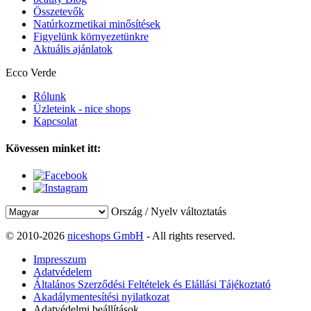
Összetevők
Natúrkozmetikai minősítések
Figyelünk környezetünkre
Aktuális ajánlatok
Ecco Verde
Rólunk
Üzleteink - nice shops
Kapcsolat
Kövessen minket itt:
Ország / Nyelv változtatás
© 2010-2026
niceshops GmbH
- All rights reserved.
Impresszum
Adatvédelem
Általános Szerződési Feltételek és Elállási Tájékoztató
Akadálymentesítési nyilatkozat
Adatvédelmi beállítások