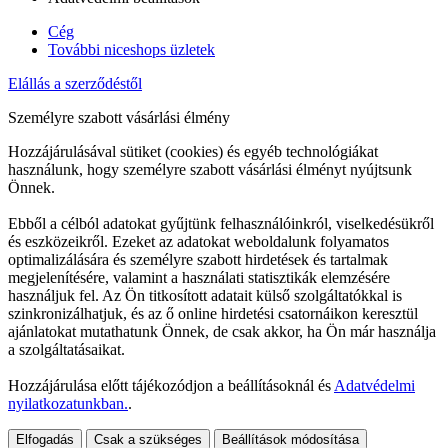
Cég
További niceshops üzletek
Elállás a szerződéstől
Személyre szabott vásárlási élmény
Hozzájárulásával sütiket (cookies) és egyéb technológiákat
használunk, hogy személyre szabott vásárlási élményt nyújtsunk
Önnek.
Ebből a célból adatokat gyűjtünk felhasználóinkról, viselkedésükről
és eszközeikről. Ezeket az adatokat weboldalunk folyamatos
optimalizálására és személyre szabott hirdetések és tartalmak
megjelenítésére, valamint a használati statisztikák elemzésére
használjuk fel. Az Ön titkosított adatait külső szolgáltatókkal is
szinkronizálhatjuk, és az ő online hirdetési csatornáikon keresztül
ajánlatokat mutathatunk Önnek, de csak akkor, ha Ön már használja
a szolgáltatásaikat.
Hozzájárulása előtt tájékozódjon a beállításoknál és
Adatvédelmi
nyilatkozatunkban.
.
Elfogadás
Csak a szükséges
Beállítások módosítása