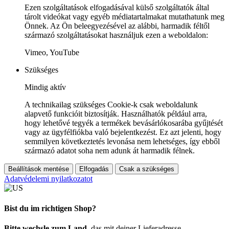
Ezen szolgáltatások elfogadásával külső szolgáltatók által
tárolt videókat vagy egyéb médiatartalmakat mutathatunk meg
Önnek. Az Ön beleegyezésével az alábbi, harmadik féltől
származó szolgáltatásokat használjuk ezen a weboldalon:
Vimeo, YouTube
Szükséges
Mindig aktív
A technikailag szükséges Cookie-k csak weboldalunk
alapvető funkcióit biztosítják. Használhatók például arra,
hogy lehetővé tegyék a termékek bevásárlókosarába gyűjtését
vagy az ügyfélfiókba való bejelentkezést. Ez azt jelenti, hogy
semmilyen következtetés levonása nem lehetséges, így ebből
származó adatot soha nem adunk át harmadik félnek.
Beállítások mentése
Elfogadás
Csak a szükséges
Adatvédelemi nyilatkozatot
Bist du im richtigen Shop?
Bitte wechsle zum Land
, das mit deiner Lieferadresse