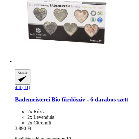
Kosár
4.4 (11)
Bademeisterei
Bio fürdőszív -​ 6 darabos szett
2x Rózsa
2x Levendula
2x Citromfű
3.890 Ft
Szállítás eddig: augusztus 10.