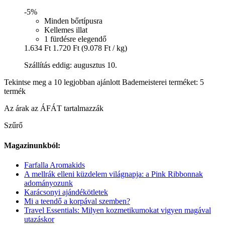
-5%
Minden bőrtípusra
Kellemes illat
1 fürdésre elegendő
1.634 Ft
1.720 Ft
(9.078 Ft / kg)
Szállítás eddig: augusztus 10.
Tekintse meg a 10 legjobban ajánlott Bademeisterei terméket: 5
termék
Az árak az ÁFÁT tartalmazzák
Szűrő
Magazinunkból:
Farfalla Aromakids
A mellrák elleni küzdelem világnapja: a Pink Ribbonnak
adományozunk
Karácsonyi ajándékötletek
Mi a teendő a korpával szemben?
Travel Essentials: Milyen kozmetikumokat vigyen magával
utazáskor