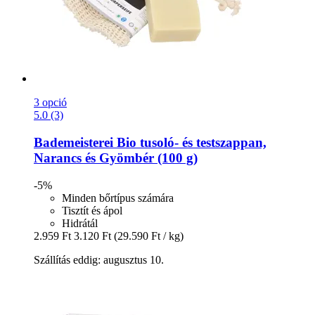
3 opció
5.0 (3)
Bademeisterei
Bio tusoló-​ és testszappan,
Narancs és Gyömbér (100 g)
-5%
Minden bőrtípus számára
Tisztít és ápol
Hidrátál
2.959 Ft
3.120 Ft
(29.590 Ft / kg)
Szállítás eddig: augusztus 10.