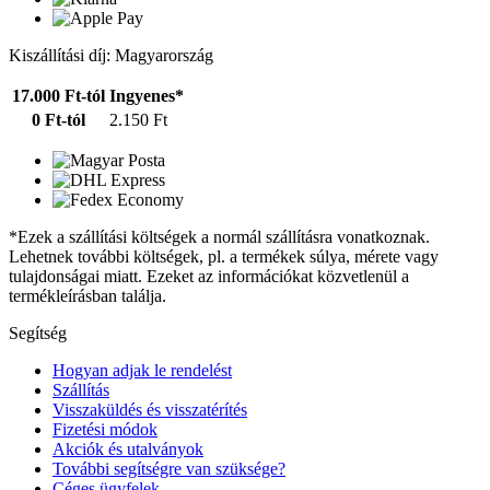
Kiszállítási díj: Magyarország
17.000 Ft-tól
Ingyenes*
0 Ft-tól
2.150 Ft
*Ezek a szállítási költségek a normál szállításra vonatkoznak.
Lehetnek további költségek, pl. a termékek súlya, mérete vagy
tulajdonságai miatt. Ezeket az információkat közvetlenül a
termékleírásban találja.
Segítség
Hogyan adjak le rendelést
Szállítás
Visszaküldés és visszatérítés
Fizetési módok
Akciók és utalványok
További segítségre van szüksége?
Céges ügyfelek