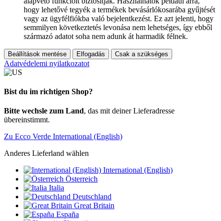
alapvető funkcióit biztosítják. Használhatók például arra,
hogy lehetővé tegyék a termékek bevásárlókosarába gyűjtését
vagy az ügyfélfiókba való bejelentkezést. Ez azt jelenti, hogy
semmilyen következtetés levonása nem lehetséges, így ebből
származó adatot soha nem adunk át harmadik félnek.
Beállítások mentése
Elfogadás
Csak a szükséges
Adatvédelemi nyilatkozatot
Bist du im richtigen Shop?
Bitte wechsle zum Land
, das mit deiner Lieferadresse
übereinstimmt.
Zu Ecco Verde International (English)
Anderes Lieferland wählen
International (English)
Österreich
Italia
Deutschland
Great Britain
España