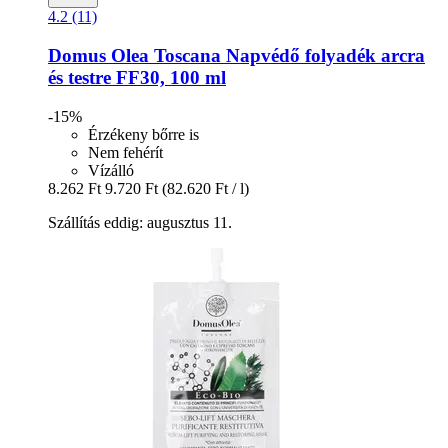
4.2 (11)
Domus Olea Toscana
Napvédő folyadék arcra
és testre FF30, 100 ml
-15%
Érzékeny bőrre is
Nem fehérít
Vízálló
8.262 Ft
9.720 Ft
(82.620 Ft / l)
Szállítás eddig: augusztus 11.