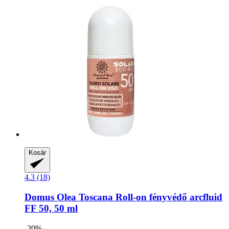
Kosár
4.3 (18)
Domus Olea Toscana
Roll-​on fényvédő arcfluid
FF 50, 50 ml
-20%