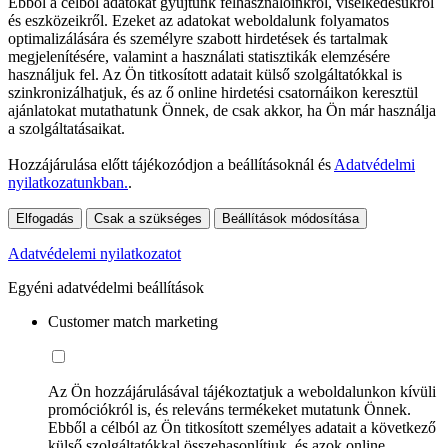
Ebből a célból adatokat gyűjtünk felhasználóinkról, viselkedésükről
és eszközeikről. Ezeket az adatokat weboldalunk folyamatos
optimalizálására és személyre szabott hirdetések és tartalmak
megjelenítésére, valamint a használati statisztikák elemzésére
használjuk fel. Az Ön titkosított adatait külső szolgáltatókkal is
szinkronizálhatjuk, és az ő online hirdetési csatornáikon keresztül
ajánlatokat mutathatunk Önnek, de csak akkor, ha Ön már használja
a szolgáltatásaikat.
Hozzájárulása előtt tájékozódjon a beállításoknál és
Adatvédelmi
nyilatkozatunkban.
.
Elfogadás
Csak a szükséges
Beállítások módosítása
Adatvédelemi nyilatkozatot
Egyéni adatvédelmi beállítások
Customer match marketing
Az Ön hozzájárulásával tájékoztatjuk a weboldalunkon kívüli
promóciókról is, és releváns termékeket mutatunk Önnek.
Ebből a célból az Ön titkosított személyes adatait a következő
külső szolgáltatókkal összehasonlítjuk, és azok online