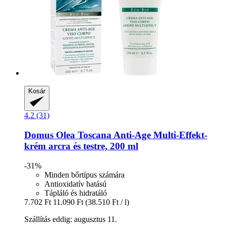
Kosár
4.2 (31)
Domus Olea Toscana
Anti-​Age Multi-​Effekt-​
krém arcra és testre, 200 ml
-31%
Minden bőrtípus számára
Antioxidatív hatású
Tápláló és hidratáló
7.702 Ft
11.090 Ft
(38.510 Ft / l)
Szállítás eddig: augusztus 11.