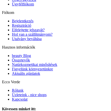
Ügyfélfiókom
Fiókom
Bejelentkezés
Regisztráció
Elfelejtette jelszavát?
Hol van a szállítmányom?
Utalvány beváltása
Hasznos információk
beauty Blog
Összetevők
Natúrkozmetikai minősítések
Figyelünk környezetünkre
Aktuális ajánlatok
Ecco Verde
Rólunk
Üzleteink - nice shops
Kapcsolat
Kövessen minket itt: