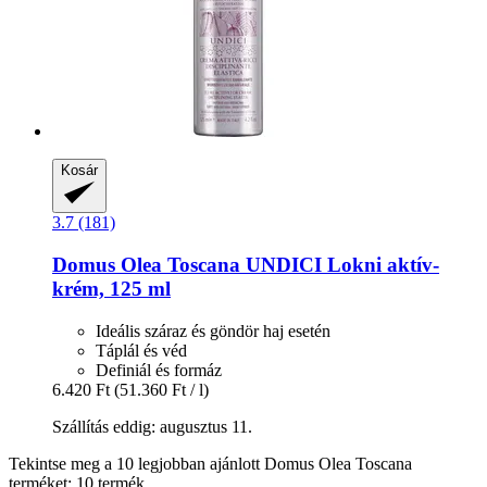
Kosár
3.7 (181)
Domus Olea Toscana
UNDICI Lokni aktív-​
krém, 125 ml
Ideális száraz és göndör haj esetén
Táplál és véd
Definiál és formáz
6.420 Ft
(51.360 Ft / l)
Szállítás eddig: augusztus 11.
Tekintse meg a 10 legjobban ajánlott Domus Olea Toscana
terméket: 10 termék