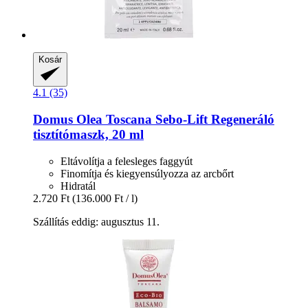
Kosár
4.1 (35)
Domus Olea Toscana
Sebo-​Lift Regeneráló
tisztítómaszk, 20 ml
Eltávolítja a felesleges faggyút
Finomítja és kiegyensúlyozza az arcbőrt
Hidratál
2.720 Ft
(136.000 Ft / l)
Szállítás eddig: augusztus 11.