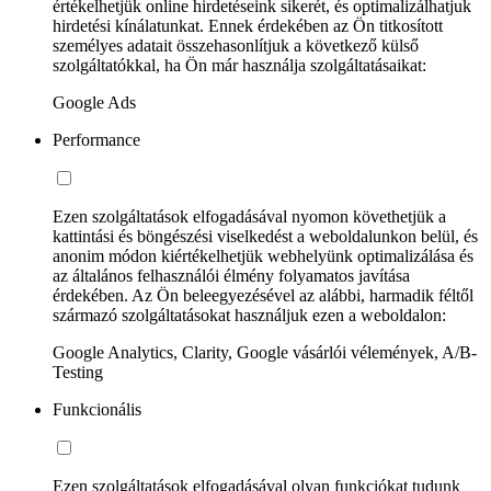
értékelhetjük online hirdetéseink sikerét, és optimalizálhatjuk
hirdetési kínálatunkat. Ennek érdekében az Ön titkosított
személyes adatait összehasonlítjuk a következő külső
szolgáltatókkal, ha Ön már használja szolgáltatásaikat:
Google Ads
Performance
Ezen szolgáltatások elfogadásával nyomon követhetjük a
kattintási és böngészési viselkedést a weboldalunkon belül, és
anonim módon kiértékelhetjük webhelyünk optimalizálása és
az általános felhasználói élmény folyamatos javítása
érdekében. Az Ön beleegyezésével az alábbi, harmadik féltől
származó szolgáltatásokat használjuk ezen a weboldalon:
Google Analytics, Clarity, Google vásárlói vélemények, A/B-
Testing
Funkcionális
Ezen szolgáltatások elfogadásával olyan funkciókat tudunk