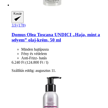
Kosár
3.9 (178)
Domus Olea Toscana
UNDICI „Haja, mint a
selyem” olaj-​krém, 50 ml
Minden hajtípusra
Fény és védelem
Anti-Frizz- hatás
6.240 Ft
(124.800 Ft / l)
Szállítás eddig: augusztus 11.