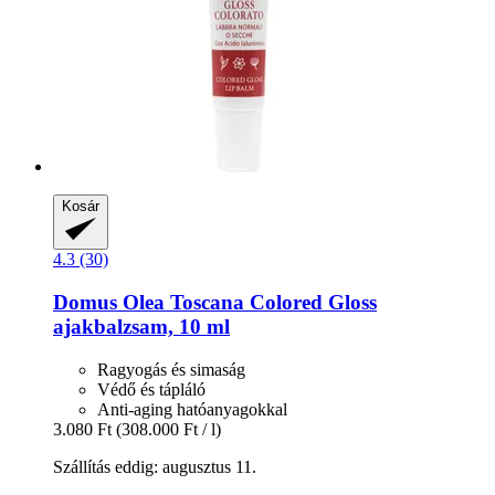
Kosár
4.3 (30)
Domus Olea Toscana
Colored Gloss
ajakbalzsam, 10 ml
Ragyogás és simaság
Védő és tápláló
Anti-aging hatóanyagokkal
3.080 Ft
(308.000 Ft / l)
Szállítás eddig: augusztus 11.