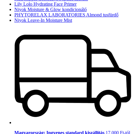
Lily Lolo Hydrating Face Primer
Niyok Moisture & Glow kondicionáló
PHYTORELAX LABORATORIES Almond tusfürdő
Niyok Leave-In Moisture Mist
Magyarország: Ingyenes standard kiszállítás
17.000 Ft-tól