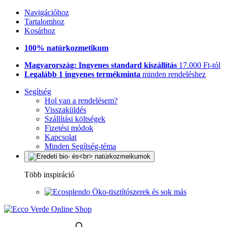
Navigációhoz
Tartalomhoz
Kosárhoz
100% natúrkozmetikum
Magyarország: Ingyenes standard kiszállítás
17.000 Ft-tól
Legalább 1 ingyenes termékminta
minden rendeléshez
Segítség
Hol van a rendelésem?
Visszaküldés
Szállítási költségek
Fizetési módok
Kapcsolat
Minden Segítség-téma
Több inspiráció
Öko-tisztítószerek és sok más