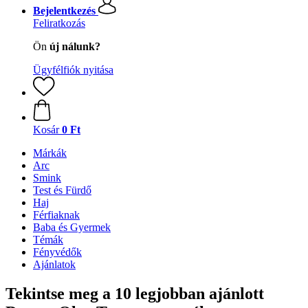
Bejelentkezés
Feliratkozás
Ön
új nálunk?
Ügyfélfiók nyitása
Kosár
0 Ft
Márkák
Arc
Smink
Test és Fürdő
Haj
Férfiaknak
Baba és Gyermek
Témák
Fényvédők
Ajánlatok
Tekintse meg a 10 legjobban ajánlott