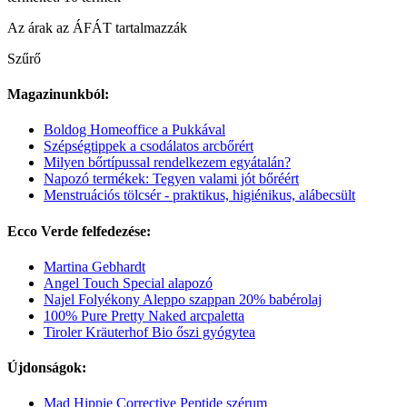
Az árak az ÁFÁT tartalmazzák
Szűrő
Magazinunkból:
Boldog Homeoffice a Pukkával
Szépségtippek a csodálatos arcbőrért
Milyen bőrtípussal rendelkezem egyátalán?
Napozó termékek: Tegyen valami jót bőréért
Menstruációs tölcsér - praktikus, higiénikus, alábecsült
Ecco Verde felfedezése:
Martina Gebhardt
Angel Touch Special alapozó
Najel Folyékony Aleppo szappan 20% babérolaj
100% Pure Pretty Naked arcpaletta
Tiroler Kräuterhof Bio őszi gyógytea
Újdonságok:
Mad Hippie Corrective Peptide szérum