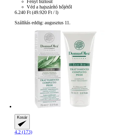
Fényt biztosít
Véd a hajszárító hőjétől
6.240 Ft
(49.920 Ft / l)
Szállítás eddig: augusztus 11.
Kosár
4.2 (173)