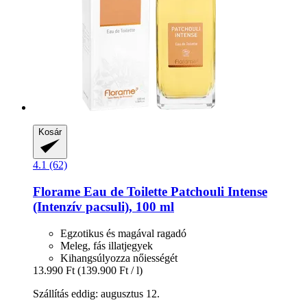
Kosár
4.1 (62)
Florame
Eau de Toilette Patchouli Intense
(Intenzív pacsuli), 100 ml
Egzotikus és magával ragadó
Meleg, fás illatjegyek
Kihangsúlyozza nőiességét
13.990 Ft
(139.900 Ft / l)
Szállítás eddig: augusztus 12.