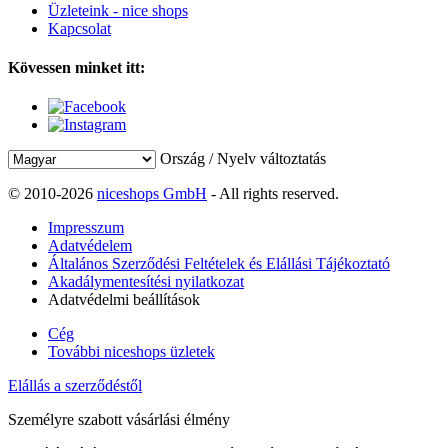
Üzleteink - nice shops
Kapcsolat
Kövessen minket itt:
Ország / Nyelv változtatás
© 2010-2026
niceshops GmbH
- All rights reserved.
Impresszum
Adatvédelem
Általános Szerződési Feltételek és Elállási Tájékoztató
Akadálymentesítési nyilatkozat
Adatvédelmi beállítások
Cég
További niceshops üzletek
Elállás a szerződéstől
Személyre szabott vásárlási élmény