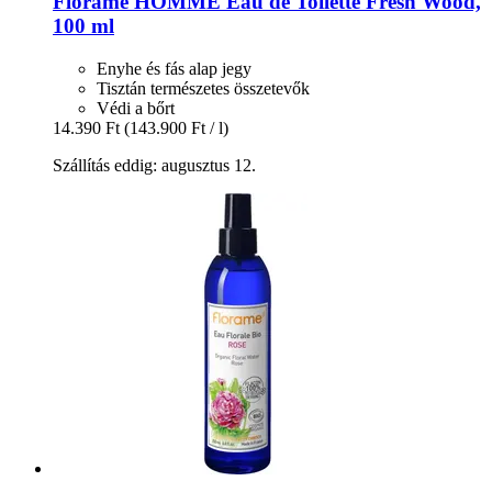
Florame
HOMME Eau de Toilette Fresh Wood,
100 ml
Enyhe és fás alap jegy
Tisztán természetes összetevők
Védi a bőrt
14.390 Ft
(143.900 Ft / l)
Szállítás eddig: augusztus 12.