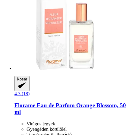
Kosár
4.3 (18)
Florame
Eau de Parfum Orange Blossom, 50
ml
Virágos jegyek
Gyengéden körülölel
Természetes illatkreáció