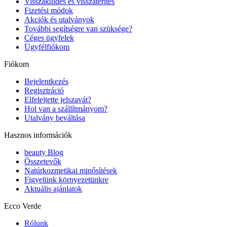
Visszaküldés és visszatérítés
Fizetési módok
Akciók és utalványok
További segítségre van szüksége?
Céges ügyfelek
Ügyfélfiókom
Fiókom
Bejelentkezés
Regisztráció
Elfelejtette jelszavát?
Hol van a szállítmányom?
Utalvány beváltása
Hasznos információk
beauty Blog
Összetevők
Natúrkozmetikai minősítések
Figyelünk környezetünkre
Aktuális ajánlatok
Ecco Verde
Rólunk