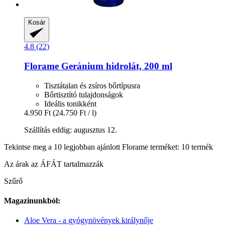
Kosár
4.8 (22)
Florame
Geránium hidrolát, 200 ml
Tisztátalan és zsíros bőrtípusra
Bőrtisztító tulajdonságok
Ideális tonikként
4.950 Ft
(24.750 Ft / l)
Szállítás eddig: augusztus 12.
Tekintse meg a 10 legjobban ajánlott Florame terméket: 10 termék
Az árak az ÁFÁT tartalmazzák
Szűrő
Magazinunkból:
Aloe Vera - a gyógynövények királynője