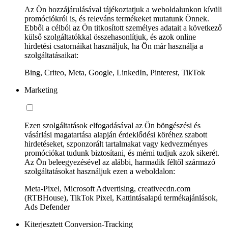
Az Ön hozzájárulásával tájékoztatjuk a weboldalunkon kívüli
promóciókról is, és releváns termékeket mutatunk Önnek.
Ebből a célból az Ön titkosított személyes adatait a következő
külső szolgáltatókkal összehasonlítjuk, és azok online
hirdetési csatornáikat használjuk, ha Ön már használja a
szolgáltatásaikat:
Bing, Criteo, Meta, Google, LinkedIn, Pinterest, TikTok
Marketing
Ezen szolgáltatások elfogadásával az Ön böngészési és
vásárlási magatartása alapján érdeklődési köréhez szabott
hirdetéseket, szponzorált tartalmakat vagy kedvezményes
promóciókat tudunk biztosítani, és mérni tudjuk azok sikerét.
Az Ön beleegyezésével az alábbi, harmadik féltől származó
szolgáltatásokat használjuk ezen a weboldalon:
Meta-Pixel, Microsoft Advertising, creativecdn.com
(RTBHouse), TikTok Pixel, Kattintásalapú termékajánlások,
Ads Defender
Kiterjesztett Conversion-Tracking