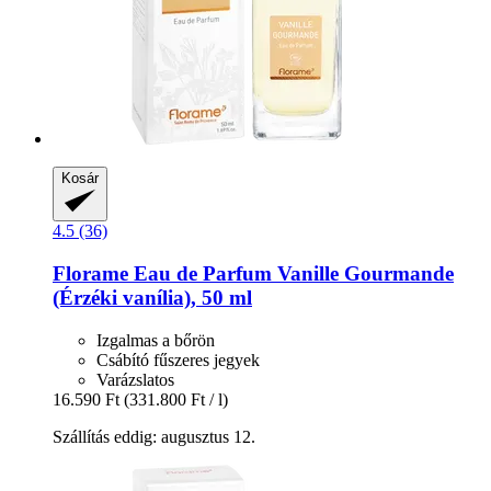
Kosár
4.5 (36)
Florame
Eau de Parfum Vanille Gourmande
(Érzéki vanília), 50 ml
Izgalmas a bőrön
Csábító fűszeres jegyek
Varázslatos
16.590 Ft
(331.800 Ft / l)
Szállítás eddig: augusztus 12.