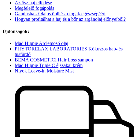
Az ősz haj elfedése
Megfelelő fogápolás
Gandusha - Olajos öblítés a fogak egészségéért
Hogyan profitálhat a haj és a bőr az argánolaj előnyeiből?
Újdonságok:
Mad Hippie Arclemosó olaj
PHYTORELAX LABORATORIES Kókuszos hab- és
tusfürdő
BEMA COSMETICI Hair Loss sampon
Mad Hippie Triple C éjszakai krém
Niyok Leave-In Moisture Mist