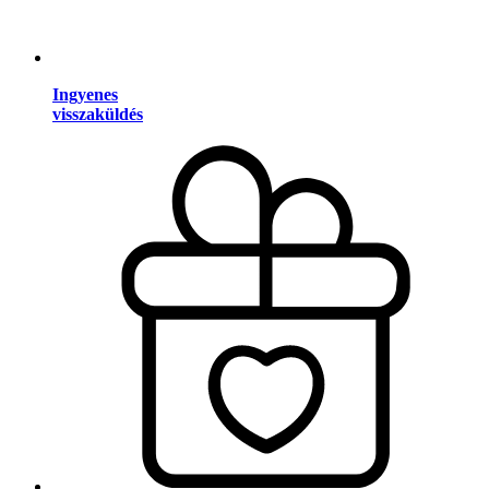
Ingyenes
visszaküldés