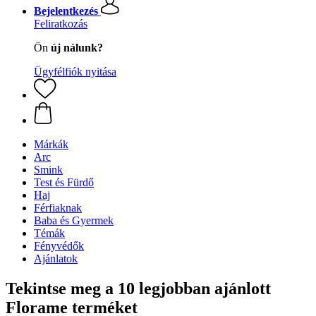
Bejelentkezés
Feliratkozás
Ön
új nálunk?
Ügyfélfiók nyitása
Márkák
Arc
Smink
Test és Fürdő
Haj
Férfiaknak
Baba és Gyermek
Témák
Fényvédők
Ajánlatok
Tekintse meg a 10 legjobban ajánlott
Florame terméket