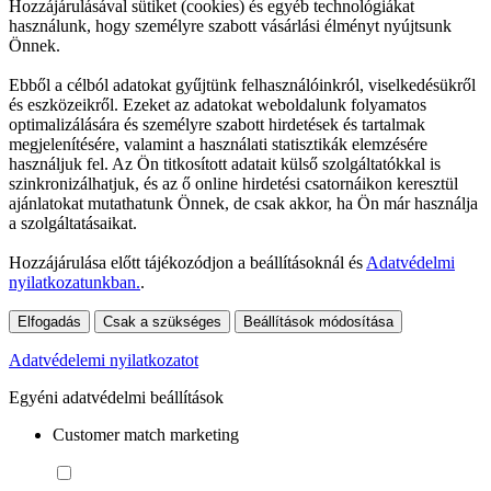
Hozzájárulásával sütiket (cookies) és egyéb technológiákat
használunk, hogy személyre szabott vásárlási élményt nyújtsunk
Önnek.
Ebből a célból adatokat gyűjtünk felhasználóinkról, viselkedésükről
és eszközeikről. Ezeket az adatokat weboldalunk folyamatos
optimalizálására és személyre szabott hirdetések és tartalmak
megjelenítésére, valamint a használati statisztikák elemzésére
használjuk fel. Az Ön titkosított adatait külső szolgáltatókkal is
szinkronizálhatjuk, és az ő online hirdetési csatornáikon keresztül
ajánlatokat mutathatunk Önnek, de csak akkor, ha Ön már használja
a szolgáltatásaikat.
Hozzájárulása előtt tájékozódjon a beállításoknál és
Adatvédelmi
nyilatkozatunkban.
.
Elfogadás
Csak a szükséges
Beállítások módosítása
Adatvédelemi nyilatkozatot
Egyéni adatvédelmi beállítások
Customer match marketing