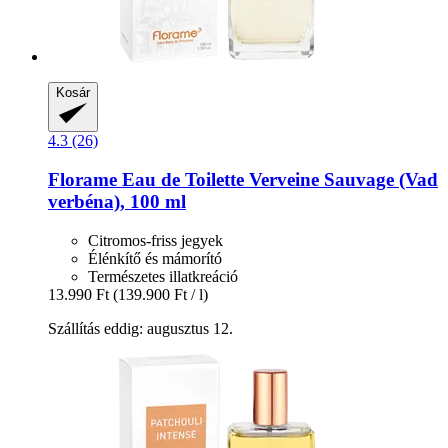
Kosár
4.3 (26)
Florame
Eau de Toilette Verveine Sauvage (Vad
verbéna), 100 ml
Citromos-friss jegyek
Élénkítő és mámorító
Természetes illatkreáció
13.990 Ft
(139.900 Ft / l)
Szállítás eddig: augusztus 12.