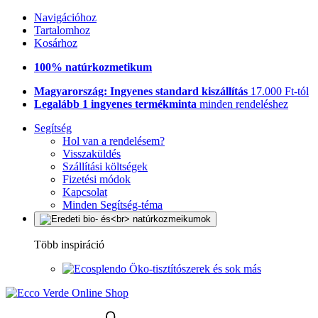
Navigációhoz
Tartalomhoz
Kosárhoz
100% natúrkozmetikum
Magyarország: Ingyenes standard kiszállítás
17.000 Ft-tól
Legalább 1 ingyenes termékminta
minden rendeléshez
Segítség
Hol van a rendelésem?
Visszaküldés
Szállítási költségek
Fizetési módok
Kapcsolat
Minden Segítség-téma
Több inspiráció
Öko-tisztítószerek és sok más