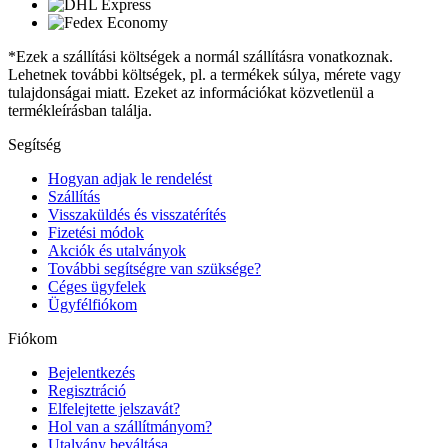
*Ezek a szállítási költségek a normál szállításra vonatkoznak.
Lehetnek további költségek, pl. a termékek súlya, mérete vagy
tulajdonságai miatt. Ezeket az információkat közvetlenül a
termékleírásban találja.
Segítség
Hogyan adjak le rendelést
Szállítás
Visszaküldés és visszatérítés
Fizetési módok
Akciók és utalványok
További segítségre van szüksége?
Céges ügyfelek
Ügyfélfiókom
Fiókom
Bejelentkezés
Regisztráció
Elfelejtette jelszavát?
Hol van a szállítmányom?
Utalvány beváltása