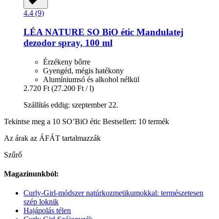
4.4 (9)
LÉA NATURE SO BiO étic
Mandulatej
dezodor spray, 100 ml
Érzékeny bőrre
Gyengéd, mégis hatékony
Alumíniumsó és alkohol nélkül
2.720 Ft
(27.200 Ft / l)
Szállítás eddig: szeptember 22.
Tekintse meg a 10 SO’BiO étic Bestsellert: 10 termék
Az árak az ÁFÁT tartalmazzák
Szűrő
Magazinunkból:
Curly-Girl-módszer natúrkozmetikumokkal: természetesen
szép loknik
Hajápolás télen