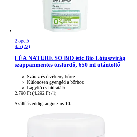
2 opció
4.5 (22)
LÉA NATURE SO BiO étic
Bio Lótuszvirág
szappanmentes tusfürdő, 650 ml utántöltő
Száraz és érzékeny bőrre
Különösen gyengéd a bőrhöz
Lágyító és hidratáló
2.790 Ft
(4.292 Ft / l)
Szállítás eddig: augusztus 10.