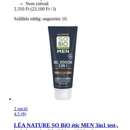
Nem zsírosít
2.310 Ft
(23.100 Ft / l)
Szállítás eddig: augusztus 10.
2 opció
4.5 (8)
LÉA NATURE SO BiO étic
MEN 3in1 test-​,