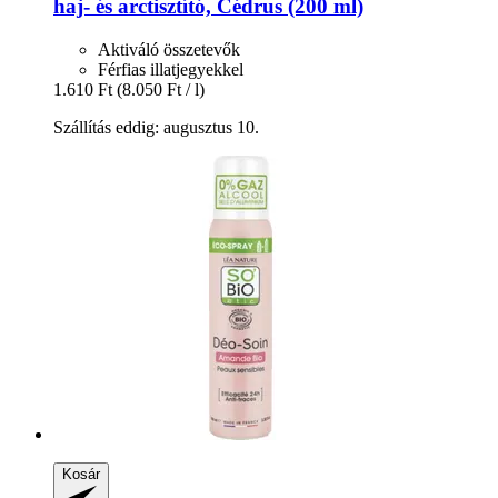
haj-​ és arctisztító, Cédrus (200 ml)
Aktiváló összetevők
Férfias illatjegyekkel
1.610 Ft
(8.050 Ft / l)
Szállítás eddig: augusztus 10.
Kosár