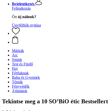
Bejelentkezés
Feliratkozás
Ön
új nálunk?
Ügyfélfiók nyitása
Márkák
Arc
Smink
Test és Fürdő
Haj
Férfiaknak
Baba és Gyermek
Témák
Fényvédők
Ajánlatok
Tekintse meg a 10 SO’BiO étic Bestsellert