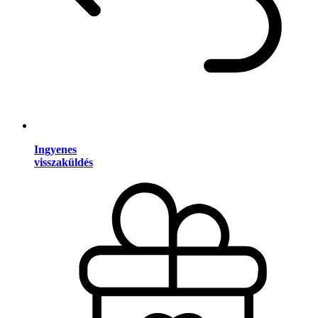
Ingyenes
visszaküldés