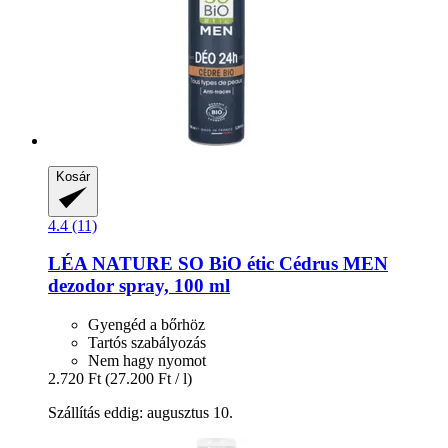
Kosár
4.4 (11)
LÉA NATURE SO BiO étic
Cédrus MEN
dezodor spray, 100 ml
Gyengéd a bőrhöz
Tartós szabályozás
Nem hagy nyomot
2.720 Ft
(27.200 Ft / l)
Szállítás eddig: augusztus 10.