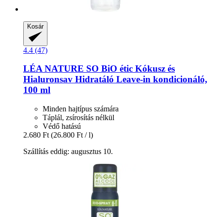
Kosár
4.4 (47)
LÉA NATURE SO BiO étic
Kókusz és
Hialuronsav Hidratáló Leave-​in kondicionáló,
100 ml
Minden hajtípus számára
Táplál, zsírosítás nélkül
Védő hatású
2.680 Ft
(26.800 Ft / l)
Szállítás eddig: augusztus 10.