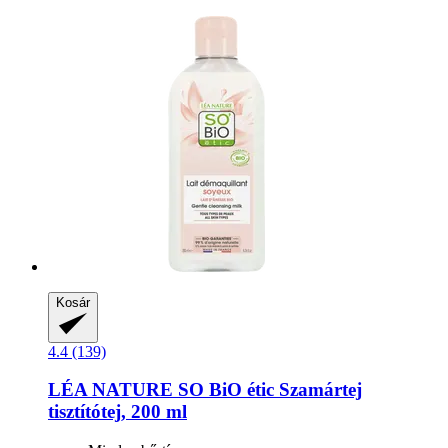
Kosár
4.4 (139)
LÉA NATURE SO BiO étic
Szamártej
tisztítótej, 200 ml