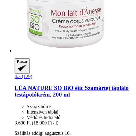
Kosár
4.3 (129)
LÉA NATURE SO BiO étic
Szamártej tápláló
testápolókrém, 200 ml
Száraz bőrre
Intenzíven táplál
Védő és hidratáló
3.600 Ft
(18.000 Ft / l)
Szállítás eddig: augusztus 10.