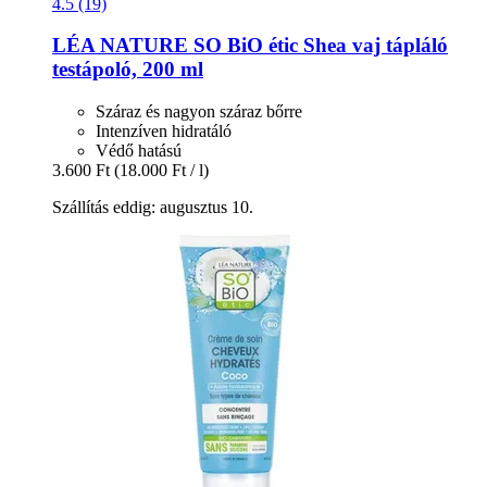
4.5 (19)
LÉA NATURE SO BiO étic
Shea vaj tápláló
testápoló, 200 ml
Száraz és nagyon száraz bőrre
Intenzíven hidratáló
Védő hatású
3.600 Ft
(18.000 Ft / l)
Szállítás eddig: augusztus 10.