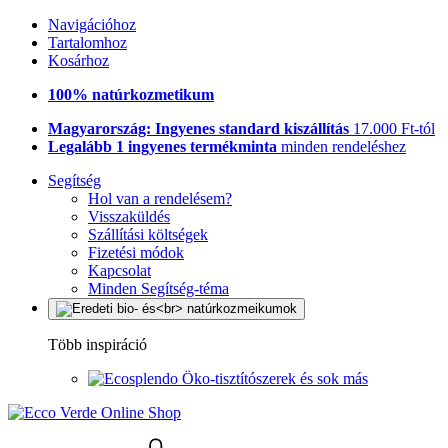
Navigációhoz
Tartalomhoz
Kosárhoz
100% natúrkozmetikum
Magyarország: Ingyenes standard kiszállítás
17.000 Ft-tól
Legalább 1 ingyenes termékminta
minden rendeléshez
Segítség
Hol van a rendelésem?
Visszaküldés
Szállítási költségek
Fizetési módok
Kapcsolat
Minden Segítség-téma
Több inspiráció
Öko-tisztítószerek és sok más