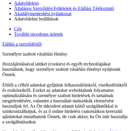
Adatvédelem
Általános Szerződési Feltételek és Elállási Tájékoztató
Akadálymentesítési nyilatkozat
Adatvédelmi beállítások
Cég
További niceshops üzletek
Elállás a szerződéstől
Személyre szabott vásárlási élmény
Hozzájárulásával sütiket (cookies) és egyéb technológiákat
használunk, hogy személyre szabott vásárlási élményt nyújtsunk
Önnek.
Ebből a célból adatokat gyűjtünk felhasználóinkról, viselkedésükről
és eszközeikről. Ezeket az adatokat weboldalunk folyamatos
optimalizálására és személyre szabott hirdetések és tartalmak
megjelenítésére, valamint a használati statisztikák elemzésére
használjuk fel. Az Ön titkosított adatait külső szolgáltatókkal is
szinkronizálhatjuk, és az ő online hirdetési csatornáikon keresztül
ajánlatokat mutathatunk Önnek, de csak akkor, ha Ön már használja
a szolgáltatásaikat.