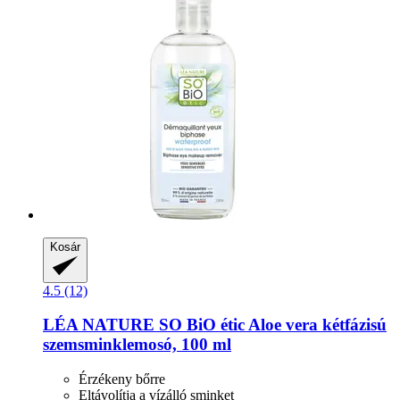
Kosár
4.5 (12)
LÉA NATURE SO BiO étic
Aloe vera kétfázisú
szemsminklemosó, 100 ml
Érzékeny bőrre
Eltávolítja a vízálló sminket