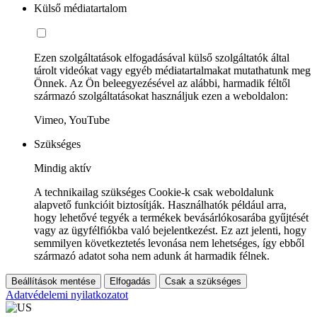
Külső médiatartalom
Ezen szolgáltatások elfogadásával külső szolgáltatók által
tárolt videókat vagy egyéb médiatartalmakat mutathatunk meg
Önnek. Az Ön beleegyezésével az alábbi, harmadik féltől
származó szolgáltatásokat használjuk ezen a weboldalon:
Vimeo, YouTube
Szükséges
Mindig aktív
A technikailag szükséges Cookie-k csak weboldalunk
alapvető funkcióit biztosítják. Használhatók például arra,
hogy lehetővé tegyék a termékek bevásárlókosarába gyűjtését
vagy az ügyfélfiókba való bejelentkezést. Ez azt jelenti, hogy
semmilyen következtetés levonása nem lehetséges, így ebből
származó adatot soha nem adunk át harmadik félnek.
Beállítások mentése
Elfogadás
Csak a szükséges
Adatvédelemi nyilatkozatot