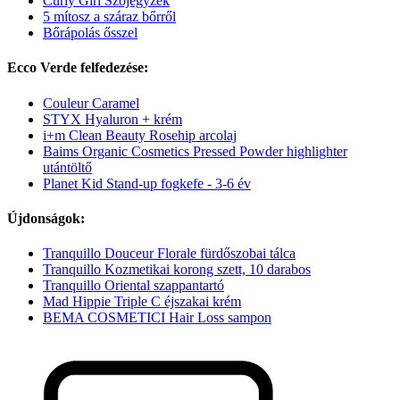
Curly Girl Szójegyzék
5 mítosz a száraz bőrről
Bőrápolás ősszel
Ecco Verde felfedezése:
Couleur Caramel
STYX Hyaluron + krém
i+m Clean Beauty Rosehip arcolaj
Baims Organic Cosmetics Pressed Powder highlighter
utántöltő
Planet Kid Stand-up fogkefe - 3-6 év
Újdonságok:
Tranquillo Douceur Florale fürdőszobai tálca
Tranquillo Kozmetikai korong szett, 10 darabos
Tranquillo Oriental szappantartó
Mad Hippie Triple C éjszakai krém
BEMA COSMETICI Hair Loss sampon