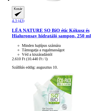
Kosár
4.3 (43)
LÉA NATURE SO BiO étic
Kókusz és
Hialuronsav hidratáló sampon, 250 ml
Minden hajtípus számára
Támogatja a rugalmasságot
Véd a kiszáradástól
2.610 Ft
(10.440 Ft / l)
Szállítás eddig: augusztus 10.