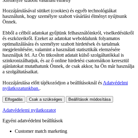
Személyre szabott vásárlási élmény
Hozzájárulásával sütiket (cookies) és egyéb technológiákat
használunk, hogy személyre szabott vásárlási élményt nyújtsunk
Önnek.
Ebből a célból adatokat gyűjtünk felhasználóinkról, viselkedésükről
és eszközeikről. Ezeket az adatokat weboldalunk folyamatos
optimalizálására és személyre szabott hirdetések és tartalmak
megjelenítésére, valamint a használati statisztikák elemzésére
használjuk fel. Az Ön titkosított adatait külső szolgáltatókkal is
szinkronizálhatjuk, és az ő online hirdetési csatornáikon keresztül
ajánlatokat mutathatunk Önnek, de csak akkor, ha Ön már használja
a szolgáltatásaikat.
Hozzájárulása előtt tájékozódjon a beállításoknál és
Adatvédelmi
nyilatkozatunkban.
.
Elfogadás
Csak a szükséges
Beállítások módosítása
Adatvédelemi nyilatkozatot
Egyéni adatvédelmi beállítások
Customer match marketing