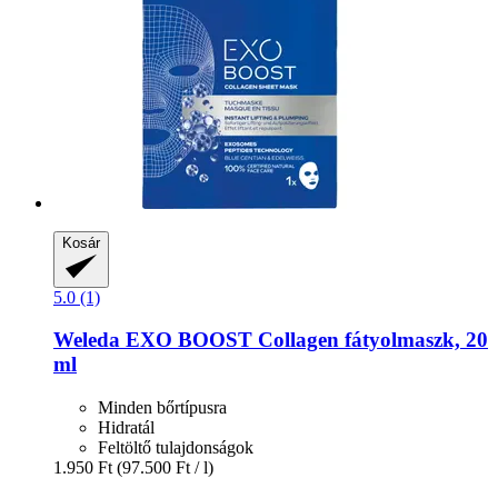
Kosár
5.0 (1)
Weleda
EXO BOOST Collagen fátyolmaszk, 20
ml
Minden bőrtípusra
Hidratál
Feltöltő tulajdonságok
1.950 Ft
(97.500 Ft / l)