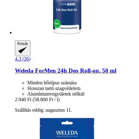
Kosár
4.3 (26)
Weleda
ForMen 24h Deo Roll-​on, 50 ml
Minden bőrtípus számára
Hosszan tartó szagvédelem
Alumíniumvegyületek nélkül
2.940 Ft
(58.800 Ft / l)
Szállítás eddig: augusztus 11.