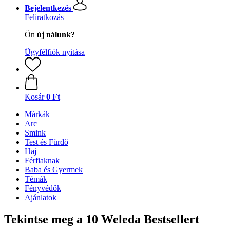
Bejelentkezés
Feliratkozás
Ön
új nálunk?
Ügyfélfiók nyitása
Kosár
0 Ft
Márkák
Arc
Smink
Test és Fürdő
Haj
Férfiaknak
Baba és Gyermek
Témák
Fényvédők
Ajánlatok
Tekintse meg a 10 Weleda Bestsellert