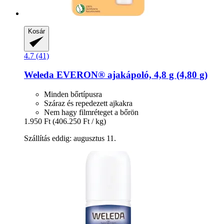
Kosár
4.7 (41)
Weleda
EVERON® ajakápoló, 4,8 g (4,80 g)
Minden bőrtípusra
Száraz és repedezett ajkakra
Nem hagy filmréteget a bőrön
1.950 Ft
(406.250 Ft / kg)
Szállítás eddig: augusztus 11.