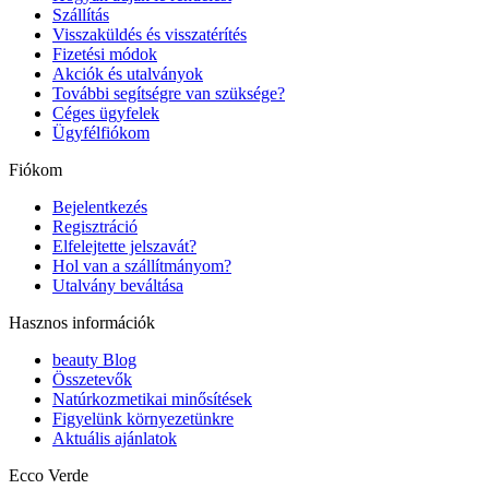
Szállítás
Visszaküldés és visszatérítés
Fizetési módok
Akciók és utalványok
További segítségre van szüksége?
Céges ügyfelek
Ügyfélfiókom
Fiókom
Bejelentkezés
Regisztráció
Elfelejtette jelszavát?
Hol van a szállítmányom?
Utalvány beváltása
Hasznos információk
beauty Blog
Összetevők
Natúrkozmetikai minősítések
Figyelünk környezetünkre
Aktuális ajánlatok
Ecco Verde