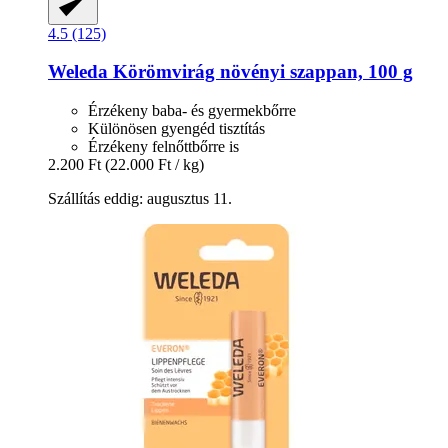
4.5 (125)
Weleda
Körömvirág növényi szappan, 100 g
Érzékeny baba- és gyermekbőrre
Különösen gyengéd tisztítás
Érzékeny felnőttbőrre is
2.200 Ft
(22.000 Ft / kg)
Szállítás eddig: augusztus 11.