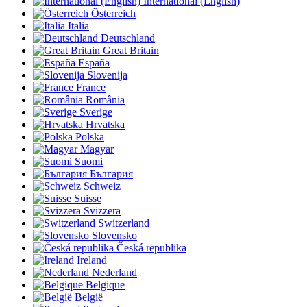
International (English)
Österreich
Italia
Deutschland
Great Britain
España
Slovenija
France
România
Sverige
Hrvatska
Polska
Magyar
Suomi
България
Schweiz
Suisse
Svizzera
Switzerland
Slovensko
Česká republika
Ireland
Nederland
Belgique
België