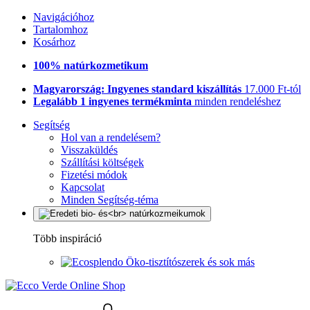
Navigációhoz
Tartalomhoz
Kosárhoz
100% natúrkozmetikum
Magyarország: Ingyenes standard kiszállítás
17.000 Ft-tól
Legalább 1 ingyenes termékminta
minden rendeléshez
Segítség
Hol van a rendelésem?
Visszaküldés
Szállítási költségek
Fizetési módok
Kapcsolat
Minden Segítség-téma
Több inspiráció
Öko-tisztítószerek és sok más