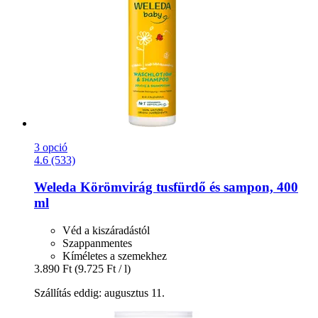
3 opció
4.6 (533)
Weleda
Körömvirág tusfürdő és sampon, 400
ml
Véd a kiszáradástól
Szappanmentes
Kíméletes a szemekhez
3.890 Ft
(9.725 Ft / l)
Szállítás eddig: augusztus 11.