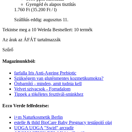
Gyengéd és alapos tisztítás
1.760 Ft
(35.200 Ft / l)
Szállítás eddig: augusztus 11.
Tekintse meg a 10 Weleda Bestsellert: 10 termék
Az árak az ÁFÁT tartalmazzák
Szűrő
Magazinunkból:
farfalla Iris Anti-Ageing Prebiotic
Szükségem van gluténmentes kozmetikumokra?
Önbarnító - minden, amit tudnia kell
Velvet szivacsok - Forradalom
Tippek a tökéletes fesztivál-sminkhez
Ecco Verde felfedezése:
i+m Naturkosmetik Berlin
estelle & thild BioCare Baby Pregnacy testápoló olaj
UOGA UOGA "Swirl" arcradír