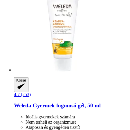
Kosár
4.7 (253)
Weleda
Gyermek fogmosó gél, 50 ml
Ideális gyermekek számára
Nem terheli az organizmust
Alaposan és gyengéden tisztít