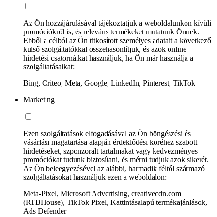
Az Ön hozzájárulásával tájékoztatjuk a weboldalunkon kívüli
promóciókról is, és releváns termékeket mutatunk Önnek.
Ebből a célból az Ön titkosított személyes adatait a következő
külső szolgáltatókkal összehasonlítjuk, és azok online
hirdetési csatornáikat használjuk, ha Ön már használja a
szolgáltatásaikat:
Bing, Criteo, Meta, Google, LinkedIn, Pinterest, TikTok
Marketing
Ezen szolgáltatások elfogadásával az Ön böngészési és
vásárlási magatartása alapján érdeklődési köréhez szabott
hirdetéseket, szponzorált tartalmakat vagy kedvezményes
promóciókat tudunk biztosítani, és mérni tudjuk azok sikerét.
Az Ön beleegyezésével az alábbi, harmadik féltől származó
szolgáltatásokat használjuk ezen a weboldalon:
Meta-Pixel, Microsoft Advertising, creativecdn.com
(RTBHouse), TikTok Pixel, Kattintásalapú termékajánlások,
Ads Defender