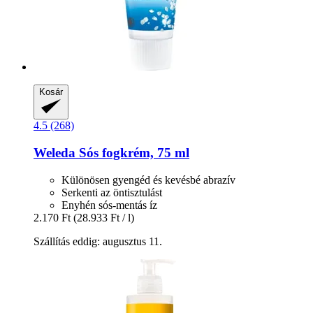
Kosár
4.5 (268)
Weleda
Sós fogkrém, 75 ml
Különösen gyengéd és kevésbé abrazív
Serkenti az öntisztulást
Enyhén sós-mentás íz
2.170 Ft
(28.933 Ft / l)
Szállítás eddig: augusztus 11.