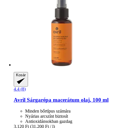
Kosár
4.4 (8)
Avril
Sárgarépa macerátum olaj, 100 ml
Minden bőrtípus számára
Nyárias arcszínt biztosít
Antioxidánsokban gazdag
3.120 Ft
(31.200 Ft / l)