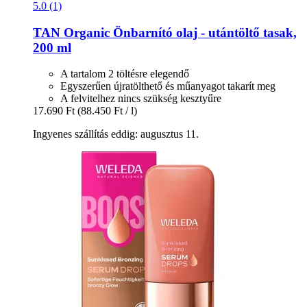
5.0 (1)
TAN Organic
Önbarnító olaj -​ utántöltő tasak,
200 ml
A tartalom 2 töltésre elegendő
Egyszerűen újratölthető és műanyagot takarít meg
A felvitelhez nincs szükség kesztyűre
17.690 Ft
(88.450 Ft / l)
Ingyenes szállítás eddig: augusztus 11.