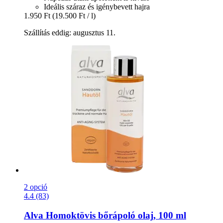
Ideális száraz és igénybevett hajra
1.950 Ft
(19.500 Ft / l)
Szállítás eddig: augusztus 11.
2 opció
4.4 (83)
Alva
Homoktövis bőrápoló olaj, 100 ml