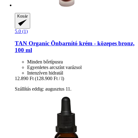
Kosár
5.0 (1)
TAN Organic
Önbarnító krém -​ közepes bronz,
100 ml
Minden bőrtípusra
Egyenletes arcszínt varázsol
Intenzíven hidratál
12.890 Ft
(128.900 Ft / l)
Szállítás eddig: augusztus 11.