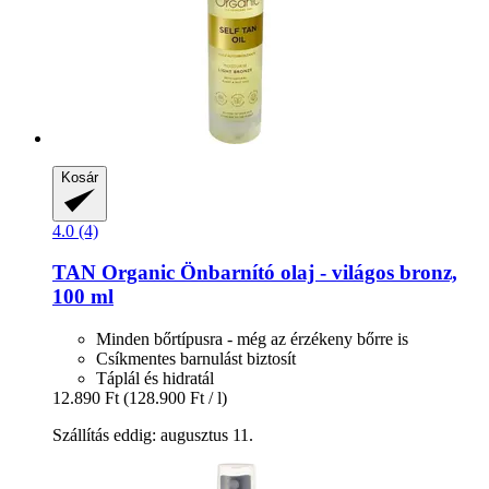
Kosár
4.0 (4)
TAN Organic
Önbarnító olaj -​ világos bronz,
100 ml
Minden bőrtípusra - még az érzékeny bőrre is
Csíkmentes barnulást biztosít
Táplál és hidratál
12.890 Ft
(128.900 Ft / l)
Szállítás eddig: augusztus 11.