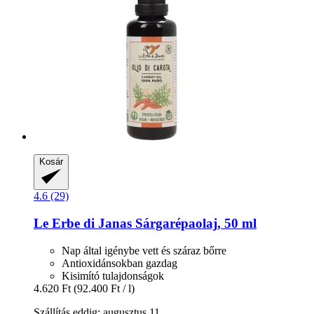
Kosár
4.6 (29)
Le Erbe di Janas
Sárgarépaolaj, 50 ml
Nap által igénybe vett és száraz bőrre
Antioxidánsokban gazdag
Kisimító tulajdonságok
4.620 Ft
(92.400 Ft / l)
Szállítás eddig: augusztus 11.