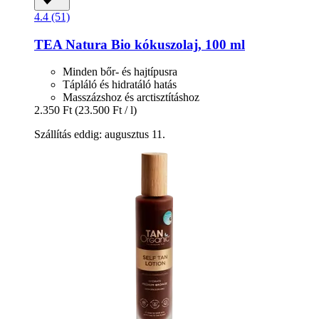
4.4 (51)
TEA Natura
Bio kókuszolaj, 100 ml
Minden bőr- és hajtípusra
Tápláló és hidratáló hatás
Masszázshoz és arctisztításhoz
2.350 Ft
(23.500 Ft / l)
Szállítás eddig: augusztus 11.