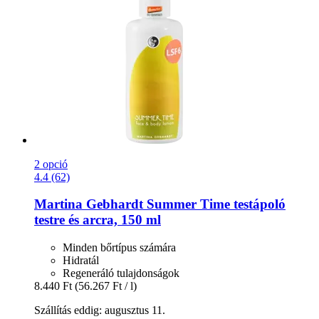
2 opció
4.4 (62)
Martina Gebhardt
Summer Time testápoló
testre és arcra, 150 ml
Minden bőrtípus számára
Hidratál
Regeneráló tulajdonságok
8.440 Ft
(56.267 Ft / l)
Szállítás eddig: augusztus 11.