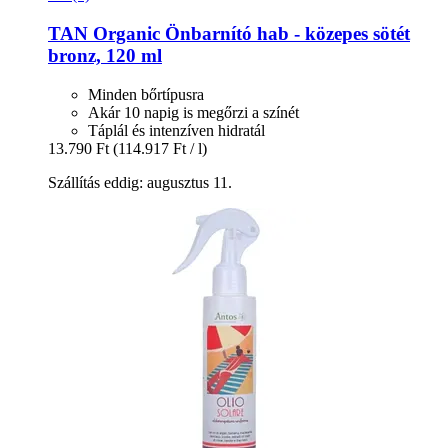
TAN Organic
Önbarnító hab -​ közepes sötét
bronz, 120 ml
Minden bőrtípusra
Akár 10 napig is megőrzi a színét
Táplál és intenzíven hidratál
13.790 Ft
(114.917 Ft / l)
Szállítás eddig: augusztus 11.