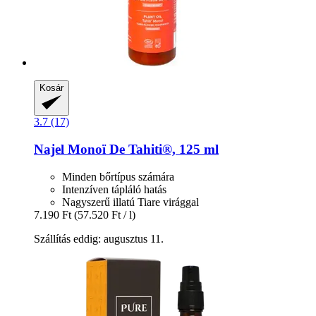
Kosár
3.7 (17)
Najel
Monoï De Tahiti®, 125 ml
Minden bőrtípus számára
Intenzíven tápláló hatás
Nagyszerű illatú Tiare virággal
7.190 Ft
(57.520 Ft / l)
Szállítás eddig: augusztus 11.