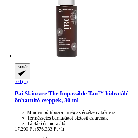
Kosár
5.0 (1)
Pai Skincare
The Impossible Tan™ hidratáló
önbarnító cseppek, 30 ml
Minden bőrtípusra - még az érzékeny bőrre is
Természetes barnaságot biztosít az arcnak
Tápláló és hidratáló
17.290 Ft
(576.333 Ft / l)