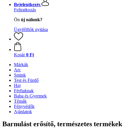
Bejelentkezés
Feliratkozás
Ön
új nálunk?
Ügyfélfiók nyitása
Kosár
0 Ft
Márkák
Arc
Smink
Test és Fürdő
Haj
Férfiaknak
Baba és Gyermek
Témák
Fényvédők
Ajánlatok
Barnulást erősítő, természetes termékek