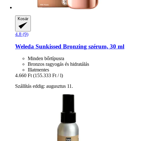
Kosár
4.8 (9)
Weleda
Sunkissed Bronzing szérum, 30 ml
Minden bőrtípusra
Bronzos ragyogás és hidratálás
Illatmentes
4.660 Ft
(155.333 Ft / l)
Szállítás eddig: augusztus 11.