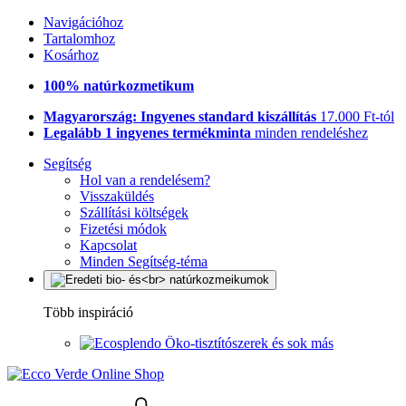
Navigációhoz
Tartalomhoz
Kosárhoz
100% natúrkozmetikum
Magyarország: Ingyenes standard kiszállítás
17.000 Ft-tól
Legalább 1 ingyenes termékminta
minden rendeléshez
Segítség
Hol van a rendelésem?
Visszaküldés
Szállítási költségek
Fizetési módok
Kapcsolat
Minden Segítség-téma
Több inspiráció
Öko-tisztítószerek és sok más