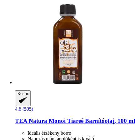
Kosár
4.6 (505)
TEA Natura
Monoi Tiareé Barnítóolaj, 100 ml
Ideális érzékeny bőrre
Napozás utáni ápolóként is kiváló