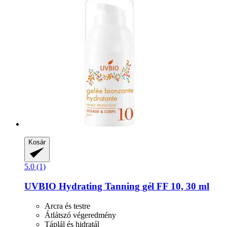
Kosár
5.0 (1)
UVBIO
Hydrating Tanning gél FF 10, 30 ml
Arcra és testre
Átlátszó végeredmény
Táplál és hidratál