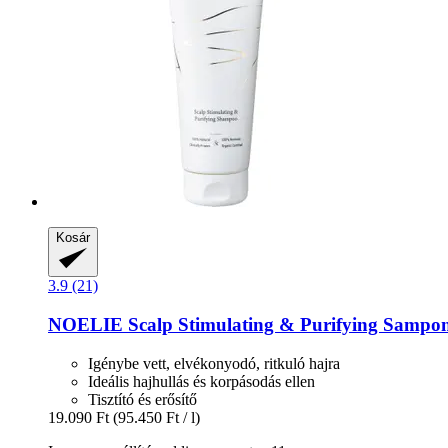
Kosár
3.9 (21)
NOELIE
Scalp Stimulating & Purifying Sampon
Igénybe vett, elvékonyodó, ritkuló hajra
Ideális hajhullás és korpásodás ellen
Tisztító és erősítő
19.090 Ft
(95.450 Ft / l)