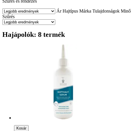
Szűrés és rendezés
Ár
Hajtípus
Márka
Tulajdonságok
Minős
Szűrés
Hajápolók: 8 termék
Kosár