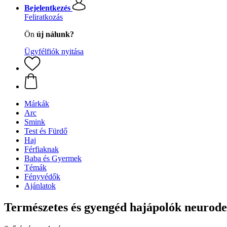
Bejelentkezés
Feliratkozás
Ön
új nálunk?
Ügyfélfiók nyitása
Márkák
Arc
Smink
Test és Fürdő
Haj
Férfiaknak
Baba és Gyermek
Témák
Fényvédők
Ajánlatok
Természetes és gyengéd hajápolók neurode