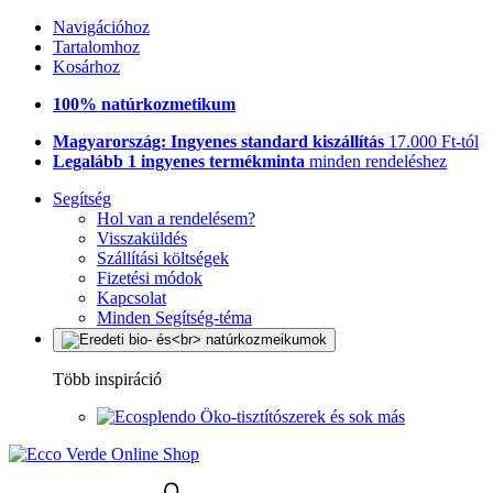
Navigációhoz
Tartalomhoz
Kosárhoz
100% natúrkozmetikum
Magyarország: Ingyenes standard kiszállítás
17.000 Ft-tól
Legalább 1 ingyenes termékminta
minden rendeléshez
Segítség
Hol van a rendelésem?
Visszaküldés
Szállítási költségek
Fizetési módok
Kapcsolat
Minden Segítség-téma
Több inspiráció
Öko-tisztítószerek és sok más