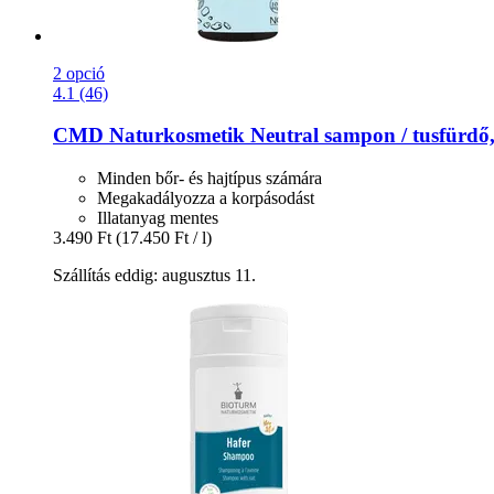
2 opció
4.1 (46)
CMD Naturkosmetik
Neutral sampon / tusfürdő
Minden bőr- és hajtípus számára
Megakadályozza a korpásodást
Illatanyag mentes
3.490 Ft
(17.450 Ft / l)
Szállítás eddig: augusztus 11.