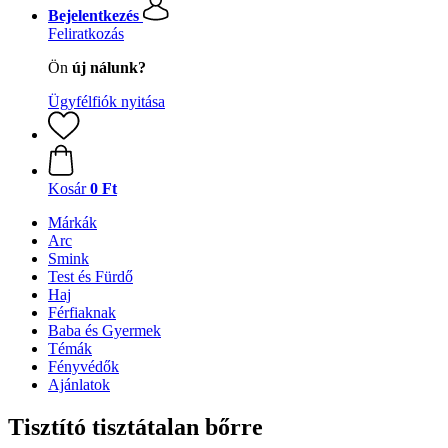
Bejelentkezés
Feliratkozás
Ön
új nálunk?
Ügyfélfiók nyitása
Kosár
0 Ft
Márkák
Arc
Smink
Test és Fürdő
Haj
Férfiaknak
Baba és Gyermek
Témák
Fényvédők
Ajánlatok
Tisztító tisztátalan bőrre