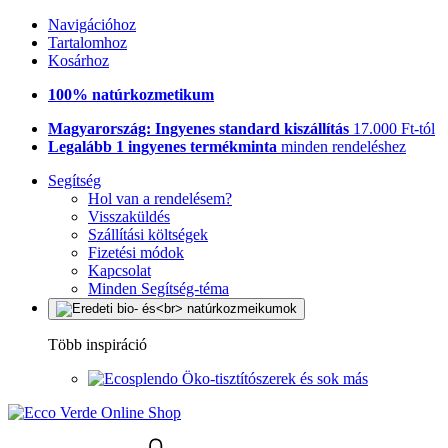
Navigációhoz
Tartalomhoz
Kosárhoz
100% natúrkozmetikum
Magyarország: Ingyenes standard kiszállítás
17.000 Ft-tól
Legalább 1 ingyenes termékminta
minden rendeléshez
Segítség
Hol van a rendelésem?
Visszaküldés
Szállítási költségek
Fizetési módok
Kapcsolat
Minden Segítség-téma
Több inspiráció
Öko-tisztítószerek és sok más