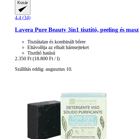
Kosár
4.4 (34)
Lavera
Pure Beauty 3in1 tisztító, peeling és mas
Tisztátalan és kombinált bőrre
Eltávolítja az elhalt hámsejteket
Tisztító hatású
2.350 Ft
(18.800 Ft / l)
Szállítás eddig: augusztus 10.