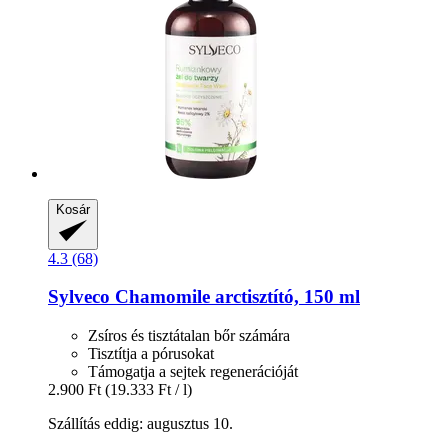
Kosár
4.3 (68)
Sylveco
Chamomile arctisztító, 150 ml
Zsíros és tisztátalan bőr számára
Tisztítja a pórusokat
Támogatja a sejtek regenerációját
2.900 Ft
(19.333 Ft / l)
Szállítás eddig: augusztus 10.