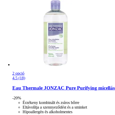
2 opció
4.5 (18)
Eau Thermale JONZAC
Pure Purifying micellás
-20%
Érzékeny kombinált és zsíros bőrre
Eltávolítja a szennyeződést és a sminket
Hipoallergén és alkoholmentes