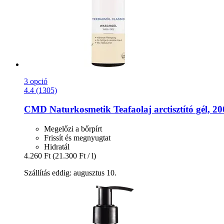
3 opció
4.4 (1305)
CMD Naturkosmetik
Teafaolaj arctisztító gél, 2
Megelőzi a bőrpírt
Frissít és megnyugtat
Hidratál
4.260 Ft
(21.300 Ft / l)
Szállítás eddig: augusztus 10.