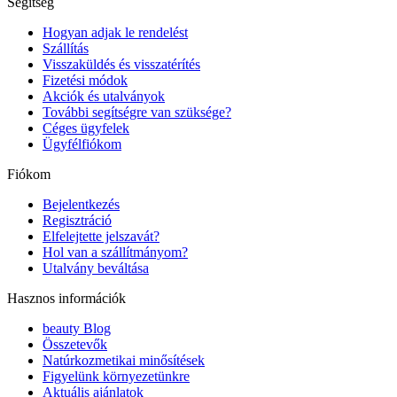
Segítség
Hogyan adjak le rendelést
Szállítás
Visszaküldés és visszatérítés
Fizetési módok
Akciók és utalványok
További segítségre van szüksége?
Céges ügyfelek
Ügyfélfiókom
Fiókom
Bejelentkezés
Regisztráció
Elfelejtette jelszavát?
Hol van a szállítmányom?
Utalvány beváltása
Hasznos információk
beauty Blog
Összetevők
Natúrkozmetikai minősítések
Figyelünk környezetünkre
Aktuális ajánlatok