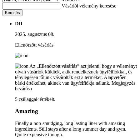
Vásárlói vélemény keresése
Keresés
DD
2025. augusztus 08.
Ellenőrzött vásárlás
Az „Ellenőrzött vásárlás” azt jelenti, hogy a véleményt
olyan vásárlók küldték, akik rendelkeznek ügyfélfiókkal, és
ténylegesen tőlünk vásárolták ezt a terméket. Alapvetően
bárki értékelhet, akinek van ügyfélfiókja nálunk.
Megjegyzés
bezárása
5 csillaggal4értékelt.
Amazing
Finally a non-smudging, long lasting liner with amazing
ingredients. Still stays after a long summer day and gym.
Quite expensive though.