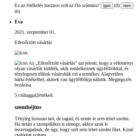
Ez az értékelés hasznos volt az Ön számára?
(0)
igen
nem
(0)
Éva
2021. szeptember 01.
Ellenőrzött vásárlás
Az „Ellenőrzött vásárlás” azt jelenti, hogy a véleményt
olyan vásárlók küldték, akik rendelkeznek ügyfélfiókkal, és
ténylegesen tőlünk vásárolták ezt a terméket. Alapvetően
bárki értékelhet, akinek van ügyfélfiókja nálunk.
Megjegyzés
bezárása
5 csillaggal2értékelt.
szemhéjtus
Tényleg hosszan tart, de ragad, és szinte le sem lehet szedni.
Ha netán a szempillákra is rámegy, akkor azok is
összeragadnak, de úgy, hogy szét sem lehet szedni őket. Kissé
csalódott voltam.