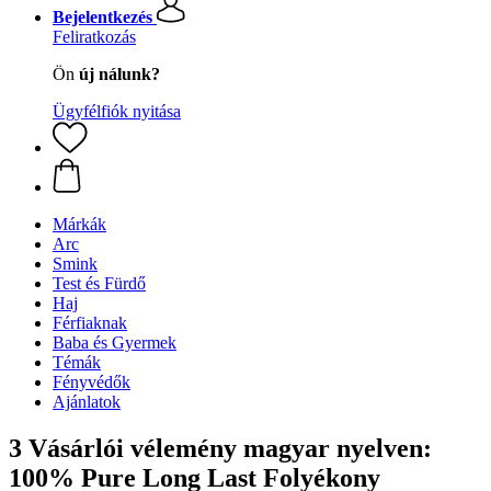
Bejelentkezés
Feliratkozás
Ön
új nálunk?
Ügyfélfiók nyitása
Márkák
Arc
Smink
Test és Fürdő
Haj
Férfiaknak
Baba és Gyermek
Témák
Fényvédők
Ajánlatok
3 Vásárlói vélemény magyar nyelven:
100% Pure Long Last Folyékony