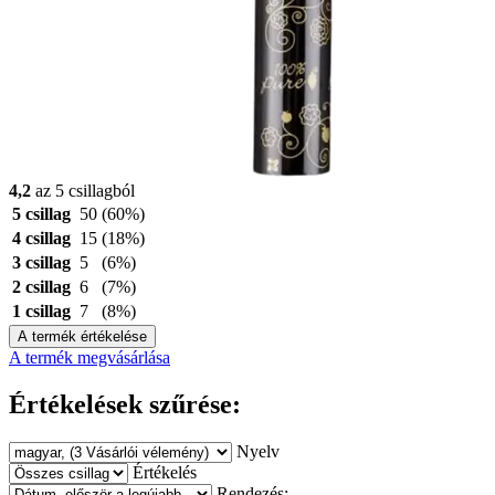
4,2
az 5 csillagból
5 csillag
50
(60%)
4 csillag
15
(18%)
3 csillag
5
(6%)
2 csillag
6
(7%)
1 csillag
7
(8%)
A termék értékelése
A termék megvásárlása
Értékelések szűrése:
Nyelv
Értékelés
Rendezés: