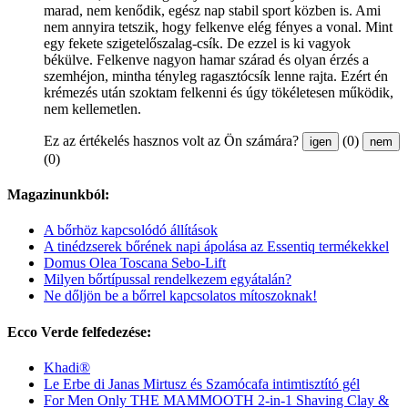
marad, nem kenődik, egész nap stabil sport közben is. Ami
nem annyira tetszik, hogy felkenve elég fényes a vonal. Mint
egy fekete szigetelőszalag-csík. De ezzel is ki vagyok
békülve. Felkenve nagyon hamar szárad és olyan érzés a
szemhéjon, mintha tényleg ragasztócsík lenne rajta. Ezért én
krémezés után szoktam felkenni és úgy tökéletesen működik,
nem kellemetlen.
Ez az értékelés hasznos volt az Ön számára?
(0)
igen
nem
(0)
Magazinunkból:
A bőrhöz kapcsolódó állítások
A tinédzserek bőrének napi ápolása az Essentiq termékekkel
Domus Olea Toscana Sebo-Lift
Milyen bőrtípussal rendelkezem egyátalán?
Ne dőljön be a bőrrel kapcsolatos mítoszoknak!
Ecco Verde felfedezése:
Khadi®
Le Erbe di Janas Mirtusz és Szamócafa intimtisztító gél
For Men Only THE MAMMOOTH 2-in-1 Shaving Clay &