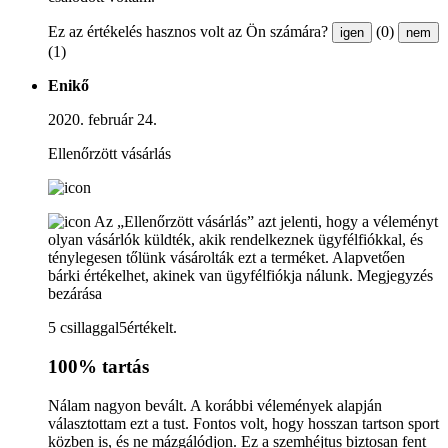
Ez az értékelés hasznos volt az Ön számára?
(0)
igen
nem
(1)
Enikő
2020. február 24.
Ellenőrzött vásárlás
Az „Ellenőrzött vásárlás” azt jelenti, hogy a véleményt
olyan vásárlók küldték, akik rendelkeznek ügyfélfiókkal, és
ténylegesen tőlünk vásárolták ezt a terméket. Alapvetően
bárki értékelhet, akinek van ügyfélfiókja nálunk.
Megjegyzés
bezárása
5 csillaggal5értékelt.
100% tartás
Nálam nagyon bevált. A korábbi vélemények alapján
választottam ezt a tust. Fontos volt, hogy hosszan tartson sport
közben is, és ne mázgálódjon. Ez a szemhéjtus biztosan fent