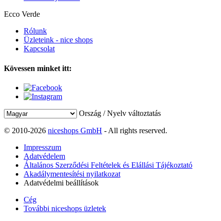
Ecco Verde
Rólunk
Üzleteink - nice shops
Kapcsolat
Kövessen minket itt:
Ország / Nyelv változtatás
© 2010-2026
niceshops GmbH
- All rights reserved.
Impresszum
Adatvédelem
Általános Szerződési Feltételek és Elállási Tájékoztató
Akadálymentesítési nyilatkozat
Adatvédelmi beállítások
Cég
További niceshops üzletek