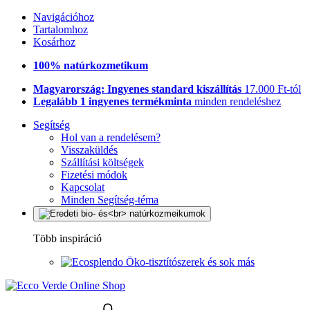
Navigációhoz
Tartalomhoz
Kosárhoz
100% natúrkozmetikum
Magyarország: Ingyenes standard kiszállítás
17.000 Ft-tól
Legalább 1 ingyenes termékminta
minden rendeléshez
Segítség
Hol van a rendelésem?
Visszaküldés
Szállítási költségek
Fizetési módok
Kapcsolat
Minden Segítség-téma
Több inspiráció
Öko-tisztítószerek és sok más