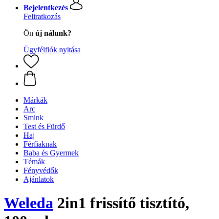
Bejelentkezés
Feliratkozás
Ön
új nálunk?
Ügyfélfiók nyitása
Márkák
Arc
Smink
Test és Fürdő
Haj
Férfiaknak
Baba és Gyermek
Témák
Fényvédők
Ajánlatok
Weleda
2in1 frissítő tisztító,