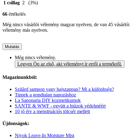
1 csillag
2
(3%)
66
értékelés
Még nincs vásárlói vélemény magyar nyelven, de van 45 vásárlói
vélemény más nyelven.
Mutatás
Még nincs vélemény.
Legyen Ön az első, aki véleményt ír erről a termékről.
Magazinunkból:
Szilárd sampon vagy hajszappan? Mi a különbség?
Tippek a gondtalan napozáshoz
La Saponaria DIY kozmetikumok
SANTE & WWF - együtt a hiúzok védelméért
10 jó érv a menstruációs tölcsér mellett
Újdonságok:
Niyok Leave-In Moisture Mist