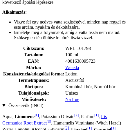
következő ápolási lépésekre.
Alkalmazás:
Vigye fel egy nedves vatta segítségével minden nap reggel és
este arcára, nyakára és dekoltázsára.
Ismételje meg a folyamatot, amíg a vatta tiszta nem marad.
Szükség esetén öblítse le bőrét tiszta vízzel.
Cikkszám:
WEL-101798
Tartalom:
100 ml
EAN:
4001638095723
Márka:
Weleda
Konzisztencia/adagolási forma:
Lotion
Terméktípusok:
Arctisztító
Bőrtípus:
Kombinált bőr, Normál bőr
Tulajdonságok:
Unisex
Minősítések:
NaTrue
Összetevők (INCI)
[1]
[2]
[1]
Aqua,
Limonene
, Potassium Olivate
, Parfum
,
Iris
[3]
Germanica Root Extract
, Hamamelis Virginiana (Witch Hazel)
[2]
[1]
[1]
Water, Lanolin, Alcohol, Glycerin
,
Linalool
,
Geraniol
,