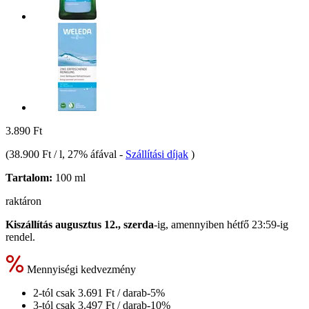
3.890 Ft
(
38.900 Ft / l
, 27% áfával
-
Szállítási díjak
)
Tartalom:
100 ml
raktáron
Kiszállítás augusztus 12., szerda
-ig, amennyiben
hétfő 23:59-ig
rendel.
Mennyiségi kedvezmény
2-tól csak
3.691 Ft
/ darab
-5%
3-tól csak
3.497 Ft
/ darab
-10%