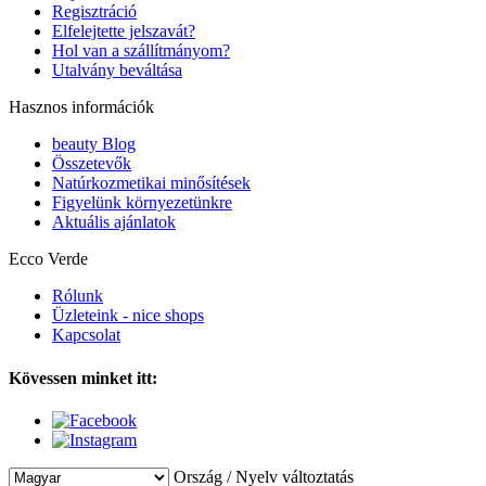
Regisztráció
Elfelejtette jelszavát?
Hol van a szállítmányom?
Utalvány beváltása
Hasznos információk
beauty Blog
Összetevők
Natúrkozmetikai minősítések
Figyelünk környezetünkre
Aktuális ajánlatok
Ecco Verde
Rólunk
Üzleteink - nice shops
Kapcsolat
Kövessen minket itt:
Ország / Nyelv változtatás