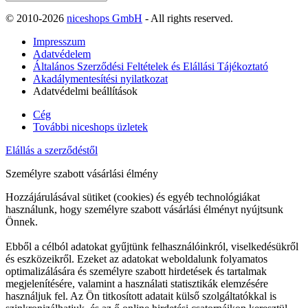
© 2010-2026
niceshops GmbH
- All rights reserved.
Impresszum
Adatvédelem
Általános Szerződési Feltételek és Elállási Tájékoztató
Akadálymentesítési nyilatkozat
Adatvédelmi beállítások
Cég
További niceshops üzletek
Elállás a szerződéstől
Személyre szabott vásárlási élmény
Hozzájárulásával sütiket (cookies) és egyéb technológiákat
használunk, hogy személyre szabott vásárlási élményt nyújtsunk
Önnek.
Ebből a célból adatokat gyűjtünk felhasználóinkról, viselkedésükről
és eszközeikről. Ezeket az adatokat weboldalunk folyamatos
optimalizálására és személyre szabott hirdetések és tartalmak
megjelenítésére, valamint a használati statisztikák elemzésére
használjuk fel. Az Ön titkosított adatait külső szolgáltatókkal is