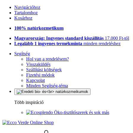
Navigációhoz
Tartalomhoz
Kosárhoz
100% natúrkozmetikum
Magyarország: Ingyenes standard kiszállítás
17.000 Ft-tól
Legalább 1 ingyenes termékminta
minden rendeléshez
Segítség
Hol van a rendelésem?
Visszaküldés
Szállítási költségek
Fizetési módok
Kapcsolat
Minden Segítség-téma
Több inspiráció
Öko-tisztítószerek és sok más