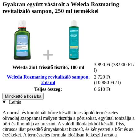
Gyakran együtt vásárolt a Weleda Rozmaring
revitalizáló sampon, 250 ml termékkel
3.890 Ft
(38.900 Ft /
Weleda 2in1 frissítő tisztító, 100 ml
l)
Weleda Rozmaring revitalizáló sampon,
2.720 Ft
250 ml
(10.880 Ft / l)
Teljes összeg:
6.610 Ft
Mindkettő a kosárba
Leírás
A normál és kombinált bőrre készült tejes ápoló természetes
olívaolaj szappannal mélyen tisztítja a pórusokat, egyúttal tonizálja a
bőrt és finomítja az arcszínt. A valódi illóolajokból készült friss,
citrusos illat pezsdítő árnyalatokat biztosít, és kényezteti a bőrt és az
érzékeket. A természetes formula ideálisan felkészíti arcát a