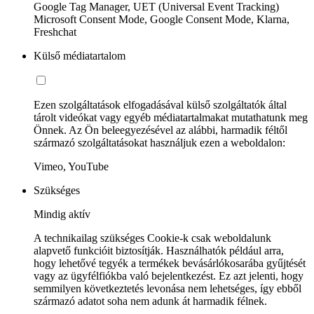
Google Tag Manager, UET (Universal Event Tracking)
Microsoft Consent Mode, Google Consent Mode, Klarna,
Freshchat
Külső médiatartalom
Ezen szolgáltatások elfogadásával külső szolgáltatók által
tárolt videókat vagy egyéb médiatartalmakat mutathatunk meg
Önnek. Az Ön beleegyezésével az alábbi, harmadik féltől
származó szolgáltatásokat használjuk ezen a weboldalon:
Vimeo, YouTube
Szükséges
Mindig aktív
A technikailag szükséges Cookie-k csak weboldalunk
alapvető funkcióit biztosítják. Használhatók például arra,
hogy lehetővé tegyék a termékek bevásárlókosarába gyűjtését
vagy az ügyfélfiókba való bejelentkezést. Ez azt jelenti, hogy
semmilyen következtetés levonása nem lehetséges, így ebből
származó adatot soha nem adunk át harmadik félnek.