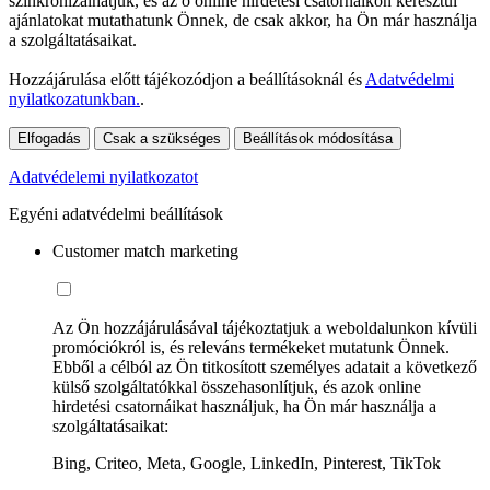
szinkronizálhatjuk, és az ő online hirdetési csatornáikon keresztül
ajánlatokat mutathatunk Önnek, de csak akkor, ha Ön már használja
a szolgáltatásaikat.
Hozzájárulása előtt tájékozódjon a beállításoknál és
Adatvédelmi
nyilatkozatunkban.
.
Elfogadás
Csak a szükséges
Beállítások módosítása
Adatvédelemi nyilatkozatot
Egyéni adatvédelmi beállítások
Customer match marketing
Az Ön hozzájárulásával tájékoztatjuk a weboldalunkon kívüli
promóciókról is, és releváns termékeket mutatunk Önnek.
Ebből a célból az Ön titkosított személyes adatait a következő
külső szolgáltatókkal összehasonlítjuk, és azok online
hirdetési csatornáikat használjuk, ha Ön már használja a
szolgáltatásaikat:
Bing, Criteo, Meta, Google, LinkedIn, Pinterest, TikTok