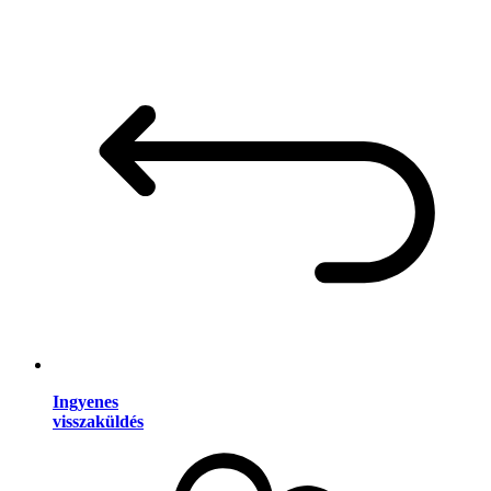
Ingyenes
visszaküldés