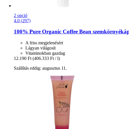
2 opció
4.0 (297)
100% Pure
Organic Coffee Bean szemkörnyékáp
A friss megjelenésért
Lágyan világosít
Vitaminokban gazdag
12.190 Ft
(406.333 Ft / l)
Szállítás eddig: augusztus 11.