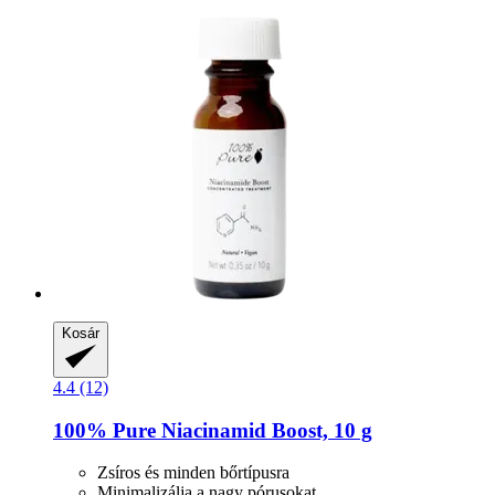
Kosár
4.4 (12)
100% Pure
Niacinamid Boost, 10 g
Zsíros és minden bőrtípusra
Minimalizálja a nagy pórusokat