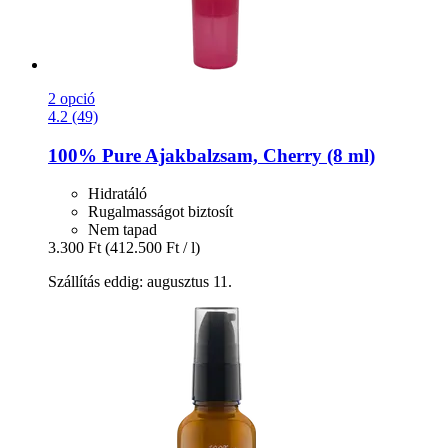
2 opció
4.2 (49)
100% Pure
Ajakbalzsam, Cherry (8 ml)
Hidratáló
Rugalmasságot biztosít
Nem tapad
3.300 Ft
(412.500 Ft / l)
Szállítás eddig: augusztus 11.