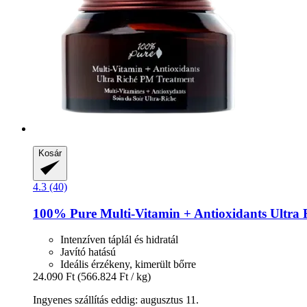
Kosár
4.3 (40)
100% Pure
Multi-​Vitamin + Antioxidants Ultra
Intenzíven táplál és hidratál
Javító hatású
Ideális érzékeny, kimerült bőrre
24.090 Ft
(566.824 Ft / kg)
Ingyenes szállítás eddig: augusztus 11.