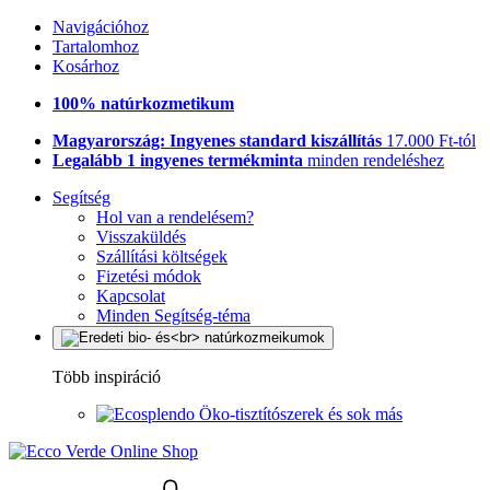
Navigációhoz
Tartalomhoz
Kosárhoz
100% natúrkozmetikum
Magyarország: Ingyenes standard kiszállítás
17.000 Ft-tól
Legalább 1 ingyenes termékminta
minden rendeléshez
Segítség
Hol van a rendelésem?
Visszaküldés
Szállítási költségek
Fizetési módok
Kapcsolat
Minden Segítség-téma
Több inspiráció
Öko-tisztítószerek és sok más