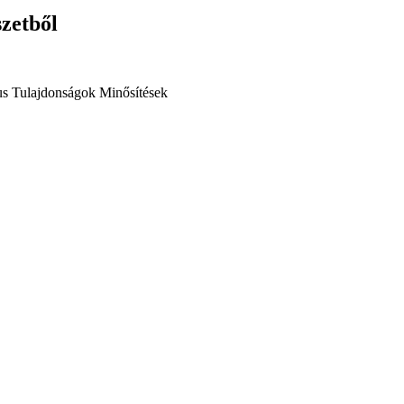
szetből
us
Tulajdonságok
Minősítések