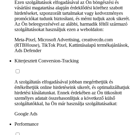
Ezen szolgáltatások elfogadásával az Ön böngészési és
vásárlási magatartása alapján érdeklődési köréhez szabott
hirdetéseket, szponzorált tartalmakat vagy kedvezményes
promóciókat tudunk biztosítani, és mérni tudjuk azok sikerét.
Az Ön beleegyezésével az alábbi, harmadik féltől származó
szolgáltatásokat használjuk ezen a weboldalon:
Meta-Pixel, Microsoft Advertising, creativecdn.com
(RTBHouse), TikTok Pixel, Kattintásalapú termékajánlások,
Ads Defender
Kiterjesztett Conversion-Tracking
A szolgáltatás elfogadásával jobban megérthetjük és
értékelhetjük online hirdetéseink sikerét, és optimalizálhatjuk
hirdetési kínálatunkat. Ennek érdekében az Ön titkosított
személyes adatait összehasonlítjuk a következő külső
szolgáltatókkal, ha Ön már használja szolgáltatásaikat:
Google Ads
Performance