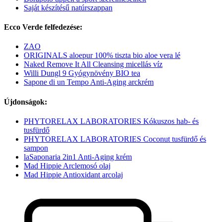
Saját készítésű natúrszappan
Ecco Verde felfedezése:
ZAO
ORIGINALS aloepur 100% tiszta bio aloe vera lé
Naked Remove It All Cleansing micellás víz
Willi Dungl 9 Gyógynövény BIO tea
Sapone di un Tempo Anti-Aging arckrém
Újdonságok:
PHYTORELAX LABORATORIES Kókuszos hab- és
tusfürdő
PHYTORELAX LABORATORIES Coconut tusfürdő és
sampon
laSaponaria 2in1 Anti-Aging krém
Mad Hippie Arclemosó olaj
Mad Hippie Antioxidant arcolaj