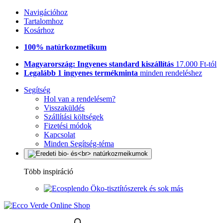
Navigációhoz
Tartalomhoz
Kosárhoz
100% natúrkozmetikum
Magyarország: Ingyenes standard kiszállítás
17.000 Ft-tól
Legalább 1 ingyenes termékminta
minden rendeléshez
Segítség
Hol van a rendelésem?
Visszaküldés
Szállítási költségek
Fizetési módok
Kapcsolat
Minden Segítség-téma
Több inspiráció
Öko-tisztítószerek és sok más