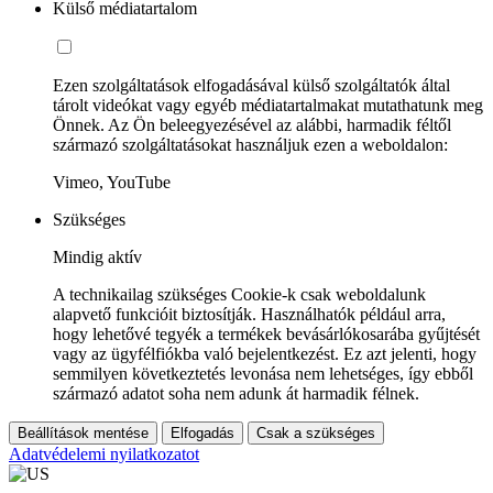
Külső médiatartalom
Ezen szolgáltatások elfogadásával külső szolgáltatók által
tárolt videókat vagy egyéb médiatartalmakat mutathatunk meg
Önnek. Az Ön beleegyezésével az alábbi, harmadik féltől
származó szolgáltatásokat használjuk ezen a weboldalon:
Vimeo, YouTube
Szükséges
Mindig aktív
A technikailag szükséges Cookie-k csak weboldalunk
alapvető funkcióit biztosítják. Használhatók például arra,
hogy lehetővé tegyék a termékek bevásárlókosarába gyűjtését
vagy az ügyfélfiókba való bejelentkezést. Ez azt jelenti, hogy
semmilyen következtetés levonása nem lehetséges, így ebből
származó adatot soha nem adunk át harmadik félnek.
Beállítások mentése
Elfogadás
Csak a szükséges
Adatvédelemi nyilatkozatot