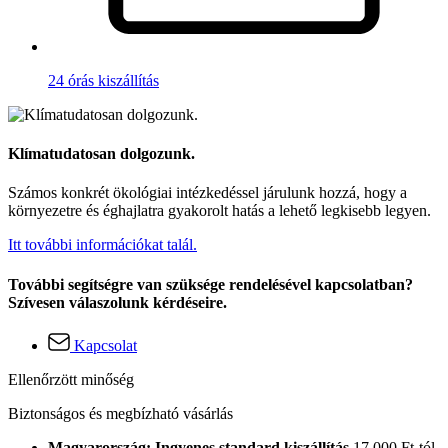
24 órás kiszállítás
Klímatudatosan dolgozunk.
Számos konkrét ökológiai intézkedéssel járulunk hozzá, hogy a
környezetre és éghajlatra gyakorolt hatás a lehető legkisebb legyen.
Itt további információkat talál.
További segítségre van szüksége rendelésével kapcsolatban?
Szívesen válaszolunk kérdéseire.
Kapcsolat
Ellenőrzött minőség
Biztonságos és megbízható vásárlás
Magyarország: Ingyenes standard kiszállítás
17.000 Ft-tól