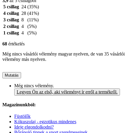
3,9
az 5 csillagból
5 csillag
24
(35%)
4 csillag
28
(41%)
3 csillag
8
(11%)
2 csillag
4
(5%)
1 csillag
4
(5%)
68
értékelés
Még nincs vásárlói vélemény magyar nyelven, de van 35 vásárlói
vélemény más nyelven.
Mutatás
Még nincs vélemény.
Legyen Ön az első, aki véleményt ír erről a termékről.
Magazinunkból:
Füstölők
Kókuszolaj - egzotikus mindenes
Ideje elgondolkodni?
Bőrápoló tippek a sport szerelmeseinek