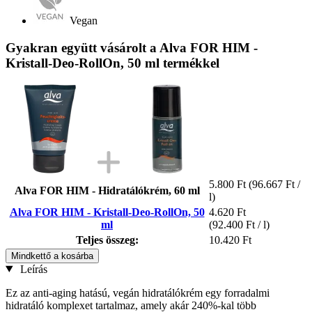
Vegan
Gyakran együtt vásárolt a Alva FOR HIM -
Kristall-Deo-RollOn, 50 ml termékkel
5.800 Ft
(96.667 Ft /
Alva FOR HIM - Hidratálókrém, 60 ml
l)
Alva FOR HIM - Kristall-Deo-RollOn, 50
4.620 Ft
ml
(92.400 Ft / l)
Teljes összeg:
10.420 Ft
Mindkettő a kosárba
Leírás
Ez az anti-aging hatású, vegán hidratálókrém egy forradalmi
hidratáló komplexet tartalmaz, amely akár 240%-kal több