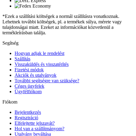
*Ezek a szállítási költségek a normál szállításra vonatkoznak.
Lehetnek további költségek, pl. a termékek súlya, mérete vagy
tulajdonságai miatt. Ezeket az információkat közvetlenül a
termékleírásban találja.
Segítség
Hogyan adjak le rendelést
Szállítás
Visszaküldés és visszatérítés
Fizetési módok
Akciók és utalványok
További segítségre van szüksége?
Céges ügyfelek
Ügyfélfiókom
Fiókom
Bejelentkezés
Regisztráció
Elfelejtette jelszavát?
Hol van a szállítmányom?
Utalvány beváltása