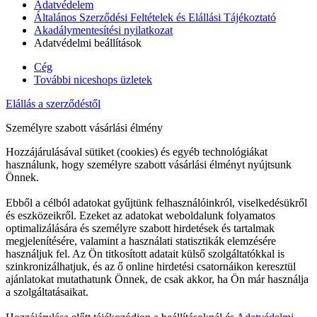
Adatvédelem
Általános Szerződési Feltételek és Elállási Tájékoztató
Akadálymentesítési nyilatkozat
Adatvédelmi beállítások
Cég
További niceshops üzletek
Elállás a szerződéstől
Személyre szabott vásárlási élmény
Hozzájárulásával sütiket (cookies) és egyéb technológiákat
használunk, hogy személyre szabott vásárlási élményt nyújtsunk
Önnek.
Ebből a célból adatokat gyűjtünk felhasználóinkról, viselkedésükről
és eszközeikről. Ezeket az adatokat weboldalunk folyamatos
optimalizálására és személyre szabott hirdetések és tartalmak
megjelenítésére, valamint a használati statisztikák elemzésére
használjuk fel. Az Ön titkosított adatait külső szolgáltatókkal is
szinkronizálhatjuk, és az ő online hirdetési csatornáikon keresztül
ajánlatokat mutathatunk Önnek, de csak akkor, ha Ön már használja
a szolgáltatásaikat.