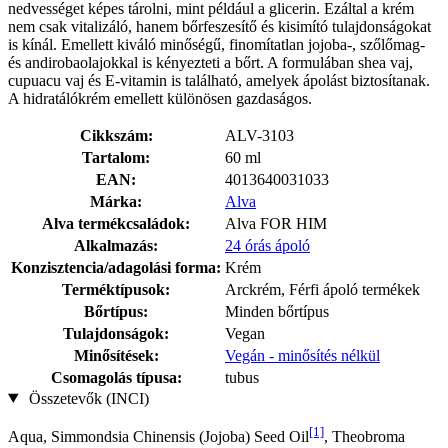
nedvességet képes tárolni, mint például a glicerin. Ezáltal a krém
nem csak vitalizáló, hanem bőrfeszesítő és kisimító tulajdonságokat
is kínál. Emellett kiváló minőségű, finomítatlan jojoba-, szőlőmag-
és andirobaolajokkal is kényezteti a bőrt. A formulában shea vaj,
cupuacu vaj és E-vitamin is található, amelyek ápolást biztosítanak.
A hidratálókrém emellett különösen gazdaságos.
Cikkszám:
ALV-3103
Tartalom:
60 ml
EAN:
4013640031033
Márka:
Alva
Alva termékcsaládok:
Alva FOR HIM
Alkalmazás:
24 órás ápoló
Konzisztencia/adagolási forma:
Krém
Terméktípusok:
Arckrém, Férfi ápoló termékek
Bőrtípus:
Minden bőrtípus
Tulajdonságok:
Vegan
Minősítések:
Vegán - minősítés nélkül
Csomagolás típusa:
tubus
Összetevők (INCI)
[1]
Aqua, Simmondsia Chinensis (Jojoba) Seed Oil
, Theobroma