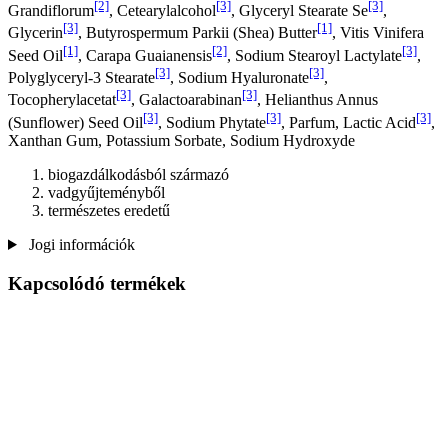
[2]
[3]
[3]
Grandiflorum
, Cetearylalcohol
, Glyceryl Stearate Se
,
[3]
[1]
Glycerin
, Butyrospermum Parkii (Shea) Butter
, Vitis Vinifera
[1]
[2]
[3]
Seed Oil
, Carapa Guaianensis
, Sodium Stearoyl Lactylate
,
[3]
[3]
Polyglyceryl-3 Stearate
, Sodium Hyaluronate
,
[3]
[3]
Tocopherylacetat
, Galactoarabinan
, Helianthus Annus
[3]
[3]
[3]
(Sunflower) Seed Oil
, Sodium Phytate
, Parfum, Lactic Acid
,
Xanthan Gum, Potassium Sorbate, Sodium Hydroxyde
biogazdálkodásból származó
vadgyűjteményből
természetes eredetű
Jogi információk
Kapcsolódó termékek