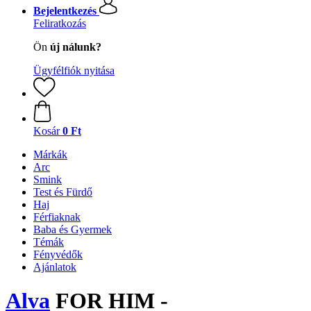
Bejelentkezés
Feliratkozás
Ön
új nálunk?
Ügyfélfiók nyitása
Kosár
0 Ft
Márkák
Arc
Smink
Test és Fürdő
Haj
Férfiaknak
Baba és Gyermek
Témák
Fényvédők
Ajánlatok
Alva
FOR HIM -