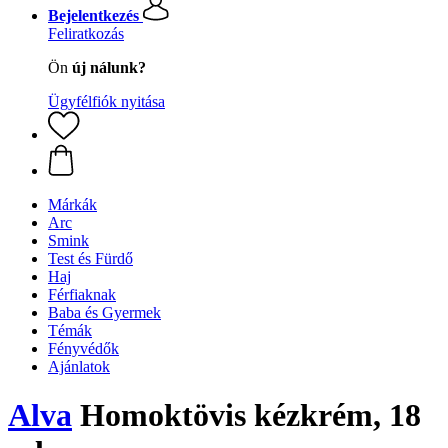
Bejelentkezés
Feliratkozás
Ön
új nálunk?
Ügyfélfiók nyitása
Márkák
Arc
Smink
Test és Fürdő
Haj
Férfiaknak
Baba és Gyermek
Témák
Fényvédők
Ajánlatok
Alva
Homoktövis kézkrém, 18