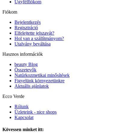
Ügyfélfiókom
Fiókom
Bejelentkezés
Regisztráció
Elfelejtette jelszavát?
Hol van a szállítmányom?
Utalvány beváltása
Hasznos információk
beauty Blog
Összetevők
Natúrkozmetikai minősítések
Figyelünk környezetünkre
Aktuális ajánlatok
Ecco Verde
Rólunk
Üzleteink - nice shops
Kapcsolat
Kövessen minket itt: