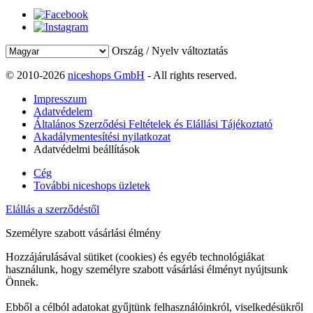
Ország / Nyelv változtatás
© 2010-2026
niceshops GmbH
- All rights reserved.
Impresszum
Adatvédelem
Általános Szerződési Feltételek és Elállási Tájékoztató
Akadálymentesítési nyilatkozat
Adatvédelmi beállítások
Cég
További niceshops üzletek
Elállás a szerződéstől
Személyre szabott vásárlási élmény
Hozzájárulásával sütiket (cookies) és egyéb technológiákat
használunk, hogy személyre szabott vásárlási élményt nyújtsunk
Önnek.
Ebből a célból adatokat gyűjtünk felhasználóinkról, viselkedésükről