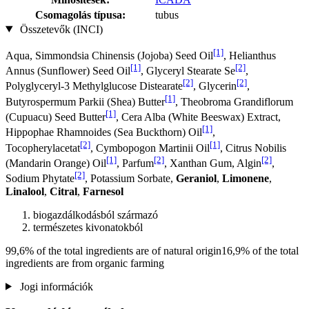
Csomagolás típusa:
tubus
Összetevők (INCI)
[1]
Aqua, Simmondsia Chinensis (Jojoba) Seed Oil
, Helianthus
[1]
[2]
Annus (Sunflower) Seed Oil
, Glyceryl Stearate Se
,
[2]
[2]
Polyglyceryl-3 Methylglucose Distearate
, Glycerin
,
[1]
Butyrospermum Parkii (Shea) Butter
, Theobroma Grandiflorum
[1]
(Cupuacu) Seed Butter
, Cera Alba (White Beeswax) Extract,
[1]
Hippophae Rhamnoides (Sea Buckthorn) Oil
,
[2]
[1]
Tocopherylacetat
, Cymbopogon Martinii Oil
, Citrus Nobilis
[1]
[2]
[2]
(Mandarin Orange) Oil
, Parfum
, Xanthan Gum, Algin
,
[2]
Sodium Phytate
, Potassium Sorbate,
Geraniol
,
Limonene
,
Linalool
,
Citral
,
Farnesol
biogazdálkodásból származó
természetes kivonatokból
99,6% of the total ingredients are of natural origin16,9% of the total
ingredients are from organic farming
Jogi információk