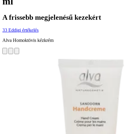
ml
A frissebb megjelenésű kezekért
33 Eddigi értékelés
Alva Homoktövis kézkrém