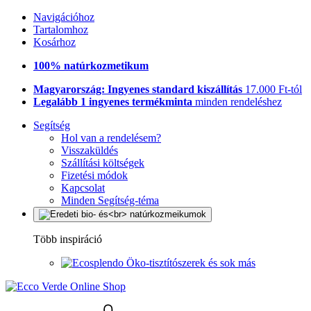
Navigációhoz
Tartalomhoz
Kosárhoz
100% natúrkozmetikum
Magyarország: Ingyenes standard kiszállítás
17.000 Ft-tól
Legalább 1 ingyenes termékminta
minden rendeléshez
Segítség
Hol van a rendelésem?
Visszaküldés
Szállítási költségek
Fizetési módok
Kapcsolat
Minden Segítség-téma
Több inspiráció
Öko-tisztítószerek és sok más