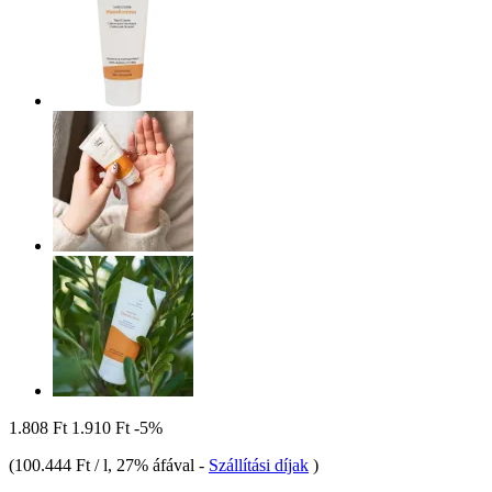
1.808 Ft
1.910 Ft
-5%
(
100.444 Ft / l
, 27% áfával
-
Szállítási díjak
)