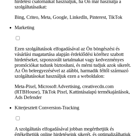
hirdetési csatornáikat használjuk, ha Ön már használja a
szolgáltatásaikat:
Bing, Criteo, Meta, Google, LinkedIn, Pinterest, TikTok
Marketing
Ezen szolgáltatások elfogadásával az Ön böngészési és
vásárlási magatartása alapján érdeklődési köréhez szabott
hirdetéseket, szponzorált tartalmakat vagy kedvezményes
promóciókat tudunk biztosítani, és mérni tudjuk azok sikerét.
Az Ön beleegyezésével az alábbi, harmadik féltől származó
szolgáltatásokat használjuk ezen a weboldalon:
Meta-Pixel, Microsoft Advertising, creativecdn.com
(RTBHouse), TikTok Pixel, Kattintásalapú termékajánlások,
Ads Defender
Kiterjesztett Conversion-Tracking
A szolgáltatás elfogadásával jobban megérthetjük és
értékelhetjük online hirdetéseink sikerét, és optimalizálhatjuk