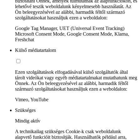
biztosítani Önnek, amelyek túlmutatnak az alapfunkciókon, és
lehetővé teszik weboldalunk kényelmesebb használatát. Az
Ön beleegyezésével az alábbi, harmadik féltől származó
szolgáltatásokat használjuk ezen a weboldalon:
Google Tag Manager, UET (Universal Event Tracking)
Microsoft Consent Mode, Google Consent Mode, Klarna,
Freshchat
Külső médiatartalom
Ezen szolgáltatások elfogadásával külső szolgáltatók által
tárolt videókat vagy egyéb médiatartalmakat mutathatunk meg
Önnek. Az Ön beleegyezésével az alábbi, harmadik féltől
származó szolgáltatásokat használjuk ezen a weboldalon:
Vimeo, YouTube
Szükséges
Mindig aktív
A technikailag szükséges Cookie-k csak weboldalunk
alapvető funkcióit biztosítják. Használhatók például arra,