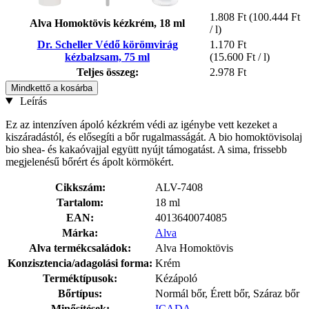
1.808 Ft
(100.444 Ft
Alva Homoktövis kézkrém, 18 ml
/ l)
Dr. Scheller Védő körömvirág
1.170 Ft
kézbalzsam, 75 ml
(15.600 Ft / l)
Teljes összeg:
2.978 Ft
Mindkettő a kosárba
Leírás
Ez az intenzíven ápoló kézkrém védi az igénybe vett kezeket a
kiszáradástól, és elősegíti a bőr rugalmasságát. A bio homoktövisolaj
bio shea- és kakaóvajjal együtt nyújt támogatást. A sima, frissebb
megjelenésű bőrért és ápolt körmökért.
Cikkszám:
ALV-7408
Tartalom:
18 ml
EAN:
4013640074085
Márka:
Alva
Alva termékcsaládok:
Alva Homoktövis
Konzisztencia/adagolási forma:
Krém
Terméktípusok:
Kézápoló
Bőrtípus:
Normál bőr, Érett bőr, Száraz bőr
Minősítések:
ICADA