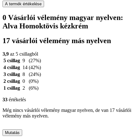
A termék értékelése
0 Vásárlói vélemény magyar nyelven:
Alva Homoktövis kézkrém
17 vásárlói vélemény más nyelven
3,9
az 5 csillagból
5 csillag
9
(27%)
4 csillag
14
(42%)
3 csillag
8
(24%)
2 csillag
0
(0%)
1 csillag
2
(6%)
33
értékelés
Még nincs vásárlói vélemény magyar nyelven, de van 17 vásárlói
vélemény más nyelven.
Mutatás