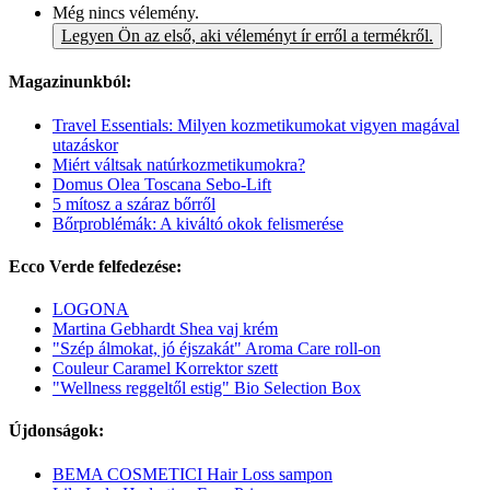
Még nincs vélemény.
Legyen Ön az első, aki véleményt ír erről a termékről.
Magazinunkból:
Travel Essentials: Milyen kozmetikumokat vigyen magával
utazáskor
Miért váltsak natúrkozmetikumokra?
Domus Olea Toscana Sebo-Lift
5 mítosz a száraz bőrről
Bőrproblémák: A kiváltó okok felismerése
Ecco Verde felfedezése:
LOGONA
Martina Gebhardt Shea vaj krém
"Szép álmokat, jó éjszakát" Aroma Care roll-on
Couleur Caramel Korrektor szett
"Wellness reggeltől estig" Bio Selection Box
Újdonságok:
BEMA COSMETICI Hair Loss sampon