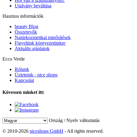
Hol van a szállítmányom?
Utalvány beváltása
Hasznos információk
beauty Blog
Összetevők
Natúrkozmetikai minősítések
Figyelünk környezetünkre
Aktuális ajánlatok
Ecco Verde
Rólunk
Üzleteink - nice shops
Kapcsolat
Kövessen minket itt:
Ország / Nyelv változtatás
© 2010-2026
niceshops GmbH
- All rights reserved.