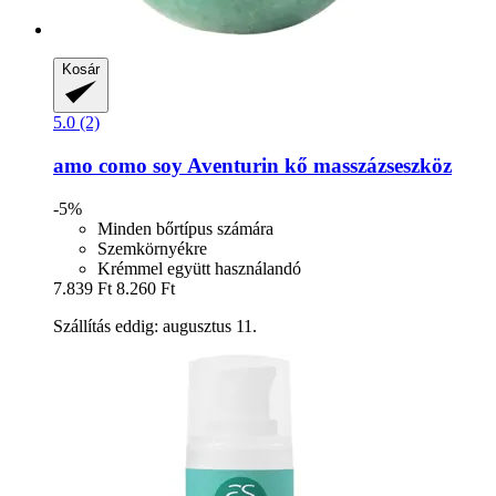
Kosár
5.0 (2)
amo como soy
Aventurin kő masszázseszköz
-5%
Minden bőrtípus számára
Szemkörnyékre
Krémmel együtt használandó
7.839 Ft
8.260 Ft
Szállítás eddig: augusztus 11.