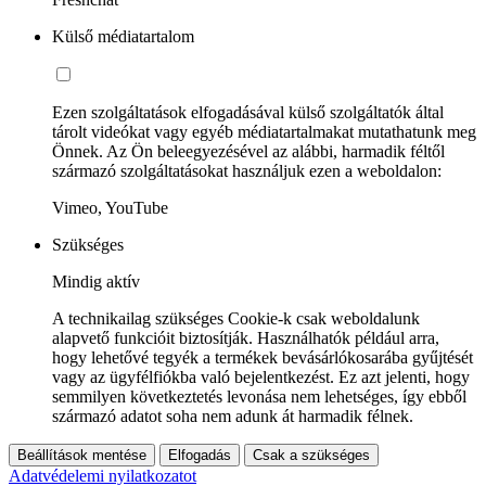
Külső médiatartalom
Ezen szolgáltatások elfogadásával külső szolgáltatók által
tárolt videókat vagy egyéb médiatartalmakat mutathatunk meg
Önnek. Az Ön beleegyezésével az alábbi, harmadik féltől
származó szolgáltatásokat használjuk ezen a weboldalon:
Vimeo, YouTube
Szükséges
Mindig aktív
A technikailag szükséges Cookie-k csak weboldalunk
alapvető funkcióit biztosítják. Használhatók például arra,
hogy lehetővé tegyék a termékek bevásárlókosarába gyűjtését
vagy az ügyfélfiókba való bejelentkezést. Ez azt jelenti, hogy
semmilyen következtetés levonása nem lehetséges, így ebből
származó adatot soha nem adunk át harmadik félnek.
Beállítások mentése
Elfogadás
Csak a szükséges
Adatvédelemi nyilatkozatot