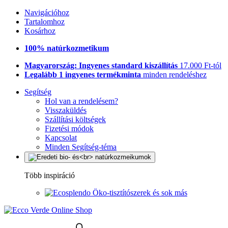
Navigációhoz
Tartalomhoz
Kosárhoz
100% natúrkozmetikum
Magyarország: Ingyenes standard kiszállítás
17.000 Ft-tól
Legalább 1 ingyenes termékminta
minden rendeléshez
Segítség
Hol van a rendelésem?
Visszaküldés
Szállítási költségek
Fizetési módok
Kapcsolat
Minden Segítség-téma
Több inspiráció
Öko-tisztítószerek és sok más