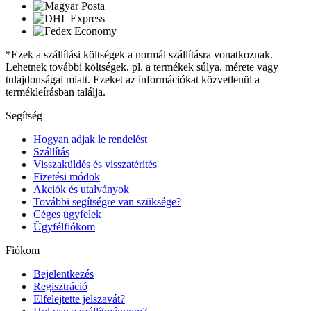
*Ezek a szállítási költségek a normál szállításra vonatkoznak.
Lehetnek további költségek, pl. a termékek súlya, mérete vagy
tulajdonságai miatt. Ezeket az információkat közvetlenül a
termékleírásban találja.
Segítség
Hogyan adjak le rendelést
Szállítás
Visszaküldés és visszatérítés
Fizetési módok
Akciók és utalványok
További segítségre van szüksége?
Céges ügyfelek
Ügyfélfiókom
Fiókom
Bejelentkezés
Regisztráció
Elfelejtette jelszavát?