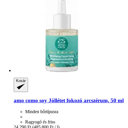
Kosár
amo como soy
Jóllétet fokozó arcszérum, 50 ml
Minden bőrtípusra
Ragyogó és friss
24.290 Ft
(485.800 Ft / l)