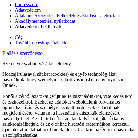
Impresszum
Adatvédelem
Általános Szerződési Feltételek és Elállási Tájékoztató
Akadálymentesítési nyilatkozat
Adatvédelmi beállítások
Cég
További niceshops üzletek
Elállás a szerződéstől
Személyre szabott vásárlási élmény
Hozzájárulásával sütiket (cookies) és egyéb technológiákat
használunk, hogy személyre szabott vásárlási élményt nyújtsunk
Önnek.
Ebből a célból adatokat gyűjtünk felhasználóinkról, viselkedésükről
és eszközeikről. Ezeket az adatokat weboldalunk folyamatos
optimalizálására és személyre szabott hirdetések és tartalmak
megjelenítésére, valamint a használati statisztikák elemzésére
használjuk fel. Az Ön titkosított adatait külső szolgáltatókkal is
szinkronizálhatjuk, és az ő online hirdetési csatornáikon keresztül
ajánlatokat mutathatunk Önnek, de csak akkor, ha Ön már használja
a szolgáltatásaikat.