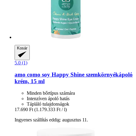
Kosár
5.0 (1)
amo como soy
Happy Shine szemkörnyékápoló
krém, 15 ml
Minden bőrtípus számára
Intenzíven ápoló hatás
Tápláló tulajdonságok
17.690 Ft
(1.179.333 Ft / l)
Ingyenes szállítás eddig: augusztus 11.