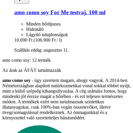
amo como soy
For Me testvaj, 100 ml
Minden bőrtípusra
Hidratáló
Lágyító tulajdonságok
10.690 Ft
(106.900 Ft / l)
Szállítás eddig: augusztus 11.
amo como soy: 12 termék
Az árak az ÁFÁT tartalmazzák
amo como soy
- úgy szeretem magam, ahogy vagyok. A 2014-ben
Németországban alapított natúrkozmetikai vonal sokkal többet nyújt,
mint a külső szépség kihangsúlyozása. A cég számára fontos, hogy
mindenki jól érezze magát a bőrében - és ezt teljesen természetes
módon. A termékek ezért nem tartalmaznak szintetikus
illatanyagokat, csak 100%-ban vegán összetevőket, illetve
üvegcsomagolással rendelkeznek. Az önmagunkkal és a
környezettel való szeretetteljes bánásmódért.