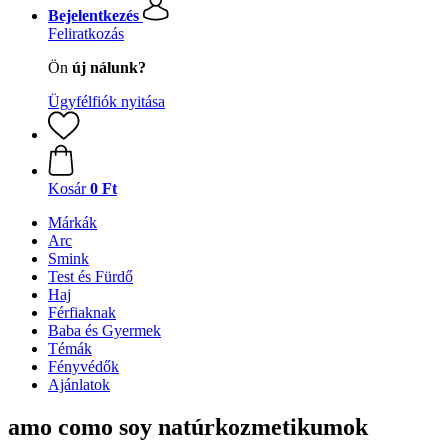
Bejelentkezés
Feliratkozás
Ön
új nálunk?
Ügyfélfiók nyitása
Kosár
0 Ft
Márkák
Arc
Smink
Test és Fürdő
Haj
Férfiaknak
Baba és Gyermek
Témák
Fényvédők
Ajánlatok
amo como soy natúrkozmetikumok