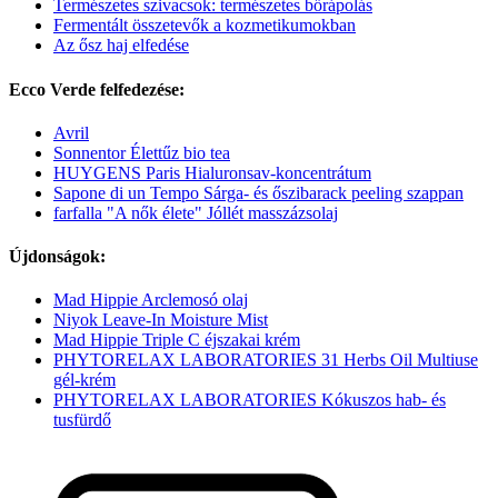
Természetes szivacsok: természetes bőrápolás
Fermentált összetevők a kozmetikumokban
Az ősz haj elfedése
Ecco Verde felfedezése:
Avril
Sonnentor Élettűz bio tea
HUYGENS Paris Hialuronsav-koncentrátum
Sapone di un Tempo Sárga- és őszibarack peeling szappan
farfalla "A nők élete" Jóllét masszázsolaj
Újdonságok:
Mad Hippie Arclemosó olaj
Niyok Leave-In Moisture Mist
Mad Hippie Triple C éjszakai krém
PHYTORELAX LABORATORIES 31 Herbs Oil Multiuse
gél-krém
PHYTORELAX LABORATORIES Kókuszos hab- és
tusfürdő