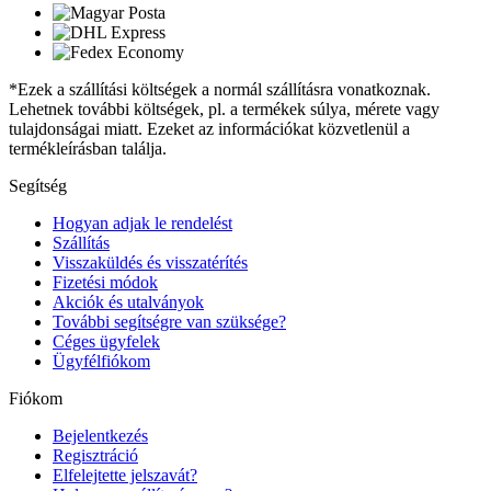
*Ezek a szállítási költségek a normál szállításra vonatkoznak.
Lehetnek további költségek, pl. a termékek súlya, mérete vagy
tulajdonságai miatt. Ezeket az információkat közvetlenül a
termékleírásban találja.
Segítség
Hogyan adjak le rendelést
Szállítás
Visszaküldés és visszatérítés
Fizetési módok
Akciók és utalványok
További segítségre van szüksége?
Céges ügyfelek
Ügyfélfiókom
Fiókom
Bejelentkezés
Regisztráció
Elfelejtette jelszavát?