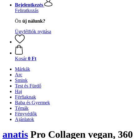
Bejelentkezés
Feliratkozás
Ön
új nálunk?
Ügyfélfiók nyitása
Kosár
0 Ft
Márkák
Arc
Smink
Test és Fürdő
Haj
Férfiaknak
Baba és Gyermek
Témák
Fényvédők
Ajánlatok
anatis
Pro Collagen vegan, 360