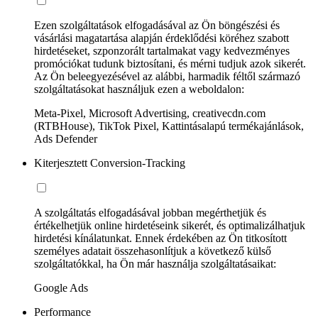
Ezen szolgáltatások elfogadásával az Ön böngészési és
vásárlási magatartása alapján érdeklődési köréhez szabott
hirdetéseket, szponzorált tartalmakat vagy kedvezményes
promóciókat tudunk biztosítani, és mérni tudjuk azok sikerét.
Az Ön beleegyezésével az alábbi, harmadik féltől származó
szolgáltatásokat használjuk ezen a weboldalon:
Meta-Pixel, Microsoft Advertising, creativecdn.com
(RTBHouse), TikTok Pixel, Kattintásalapú termékajánlások,
Ads Defender
Kiterjesztett Conversion-Tracking
A szolgáltatás elfogadásával jobban megérthetjük és
értékelhetjük online hirdetéseink sikerét, és optimalizálhatjuk
hirdetési kínálatunkat. Ennek érdekében az Ön titkosított
személyes adatait összehasonlítjuk a következő külső
szolgáltatókkal, ha Ön már használja szolgáltatásaikat:
Google Ads
Performance