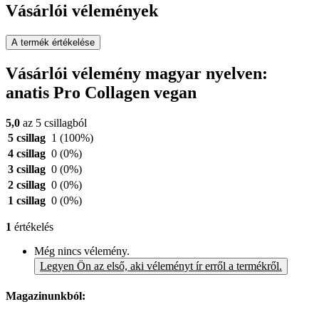
Vásárlói vélemények
A termék értékelése
Vásárlói vélemény magyar nyelven:
anatis Pro Collagen vegan
5,0
az 5 csillagból
5 csillag
1
(100%)
4 csillag
0
(0%)
3 csillag
0
(0%)
2 csillag
0
(0%)
1 csillag
0
(0%)
1
értékelés
Még nincs vélemény.
Legyen Ön az első, aki véleményt ír erről a termékről.
Magazinunkból: