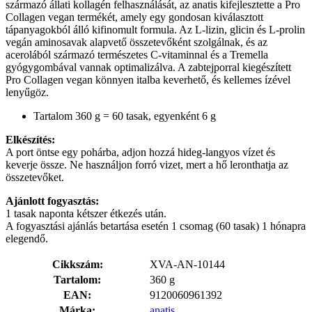
származó állati kollagén felhasználását, az anatis kifejlesztette a Pro
Collagen vegan termékét, amely egy gondosan kiválasztott
tápanyagokból álló kifinomult formula. Az L-lizin, glicin és L-prolin
vegán aminosavak alapvető összetevőként szolgálnak, és az
acerolából származó természetes C-vitaminnal és a Tremella
gyógygombával vannak optimalizálva. A zabtejporral kiegészített
Pro Collagen vegan könnyen italba keverhető, és kellemes ízével
lenyűgöz.
Tartalom 360 g = 60 tasak, egyenként 6 g
Elkészítés:
A port öntse egy pohárba, adjon hozzá hideg-langyos vízet és
keverje össze. Ne használjon forró vizet, mert a hő leronthatja az
összetevőket.
Ajánlott fogyasztás:
1 tasak naponta kétszer étkezés után.
A fogyasztási ajánlás betartása esetén 1 csomag (60 tasak) 1 hónapra
elegendő.
Cikkszám:
XVA-AN-10144
Tartalom:
360 g
EAN:
9120060961392
Márka:
anatis