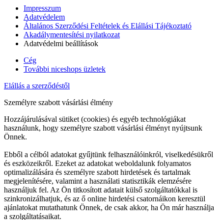
Impresszum
Adatvédelem
Általános Szerződési Feltételek és Elállási Tájékoztató
Akadálymentesítési nyilatkozat
Adatvédelmi beállítások
Cég
További niceshops üzletek
Elállás a szerződéstől
Személyre szabott vásárlási élmény
Hozzájárulásával sütiket (cookies) és egyéb technológiákat
használunk, hogy személyre szabott vásárlási élményt nyújtsunk
Önnek.
Ebből a célból adatokat gyűjtünk felhasználóinkról, viselkedésükről
és eszközeikről. Ezeket az adatokat weboldalunk folyamatos
optimalizálására és személyre szabott hirdetések és tartalmak
megjelenítésére, valamint a használati statisztikák elemzésére
használjuk fel. Az Ön titkosított adatait külső szolgáltatókkal is
szinkronizálhatjuk, és az ő online hirdetési csatornáikon keresztül
ajánlatokat mutathatunk Önnek, de csak akkor, ha Ön már használja
a szolgáltatásaikat.