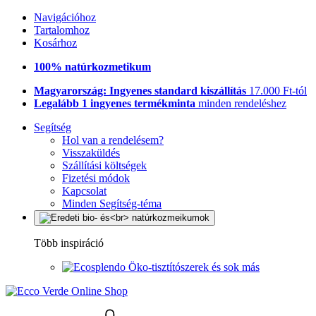
Navigációhoz
Tartalomhoz
Kosárhoz
100% natúrkozmetikum
Magyarország: Ingyenes standard kiszállítás
17.000 Ft-tól
Legalább 1 ingyenes termékminta
minden rendeléshez
Segítség
Hol van a rendelésem?
Visszaküldés
Szállítási költségek
Fizetési módok
Kapcsolat
Minden Segítség-téma
Több inspiráció
Öko-tisztítószerek és sok más