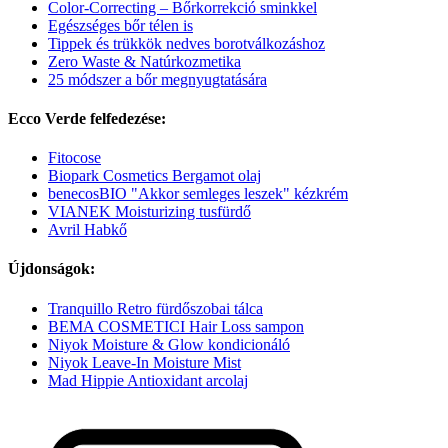
Color-Correcting – Bőrkorrekció sminkkel
Egészséges bőr télen is
Tippek és trükkök nedves borotválkozáshoz
Zero Waste & Natúrkozmetika
25 módszer a bőr megnyugtatására
Ecco Verde felfedezése:
Fitocose
Biopark Cosmetics Bergamot olaj
benecosBIO "Akkor semleges leszek" kézkrém
VIANEK Moisturizing tusfürdő
Avril Habkő
Újdonságok:
Tranquillo Retro fürdőszobai tálca
BEMA COSMETICI Hair Loss sampon
Niyok Moisture & Glow kondicionáló
Niyok Leave-In Moisture Mist
Mad Hippie Antioxidant arcolaj