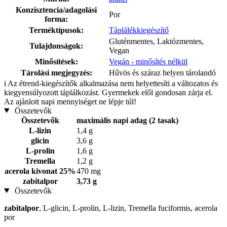
Konzisztencia/adagolási
Por
forma:
Terméktípusok:
Táplálékkiegészítő
Gluténmentes, Laktózmentes,
Tulajdonságok:
Vegan
Minősítések:
Vegán - minősítés nélkül
Tárolási megjegyzés:
Hűvös és száraz helyen tárolandó
i
Az étrend-kiegészítők alkalmazása nem helyettesíti a változatos és
kiegyensúlyozott táplálkozást. Gyermekek elől gondosan zárja el.
Az ajánlott napi mennyiséget ne lépje túl!
Összetevők
Összetevők
maximális napi adag (2 tasak)
L-lizin
1,4 g
glicin
3,6 g
L-prolin
1,6 g
Tremella
1,2 g
acerola kivonat 25%
470 mg
zabitalpor
3,73 g
Összetevők
zabitalpor
, L-glicin, L-prolin, L-lizin, Tremella fuciformis, acerola
por