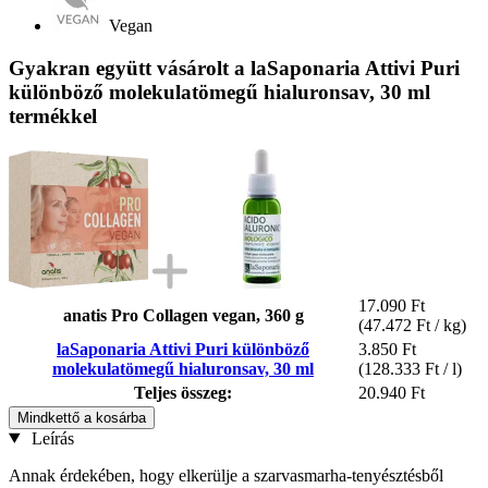
Vegan
Gyakran együtt vásárolt a laSaponaria Attivi Puri
különböző molekulatömegű hialuronsav, 30 ml
termékkel
17.090 Ft
anatis Pro Collagen vegan, 360 g
(47.472 Ft / kg)
laSaponaria Attivi Puri különböző
3.850 Ft
molekulatömegű hialuronsav, 30 ml
(128.333 Ft / l)
Teljes összeg:
20.940 Ft
Mindkettő a kosárba
Leírás
Annak érdekében, hogy elkerülje a szarvasmarha-tenyésztésből