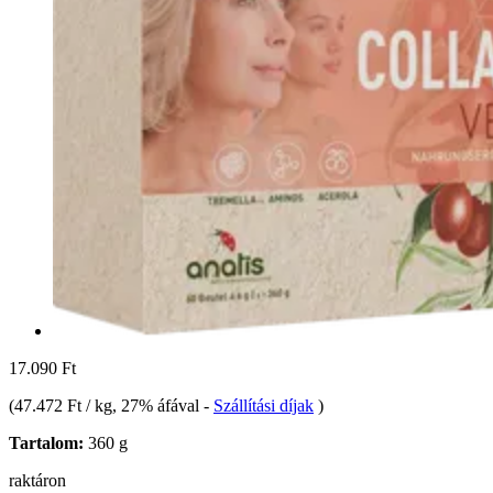
17.090 Ft
(
47.472 Ft / kg
, 27% áfával
-
Szállítási díjak
)
Tartalom:
360 g
raktáron