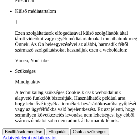
Freshchat
Külső médiatartalom
Ezen szolgáltatások elfogadásával külső szolgáltatók által
tárolt videókat vagy egyéb médiatartalmakat mutathatunk meg
Önnek. Az Ön beleegyezésével az alábbi, harmadik féltől
származó szolgáltatásokat használjuk ezen a weboldalon:
Vimeo, YouTube
Szükséges
Mindig aktív
A technikailag szükséges Cookie-k csak weboldalunk
alapvető funkcióit biztosítják. Használhatók például arra,
hogy lehetővé tegyék a termékek bevásárlókosarába gyűjtését
vagy az ügyfélfiókba való bejelentkezést. Ez azt jelenti, hogy
semmilyen következtetés levonása nem lehetséges, így ebből
származó adatot soha nem adunk át harmadik félnek.
Beállítások mentése
Elfogadás
Csak a szükséges
Adatvédelemi nyilatkozatot