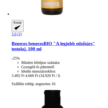
Kosár
5.0 (2)
Benecos
benecosBIO "A legjobb edzőtárs"
testolaj, 100 ml
-25%
Minden bőrtípus számára
Gyengéd és pihentető
Ideális masszázsokhoz
3.492 Ft
4.660 Ft
(34.920 Ft / l)
Szállítás eddig: augusztus 10.