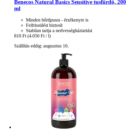
Benecos
Natural Basics Sensitive tusfürdő, 200
ml
Minden bőrtípusra - érzékenyre is
Felfrissülést biztosít
Stabilan tartja a nedvességháztartást
810 Ft
(4.050 Ft / l)
Szállítás eddig: augusztus 10.