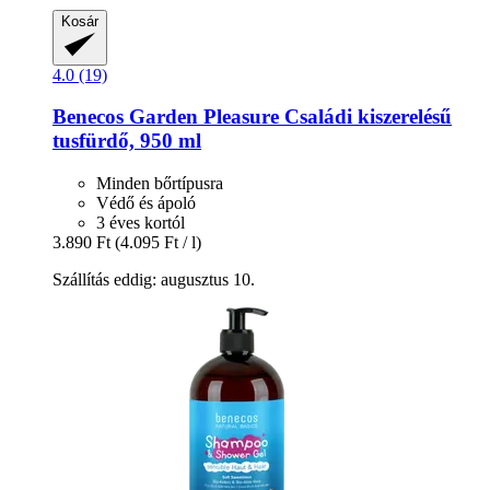
Kosár
4.0 (19)
Benecos
Garden Pleasure Családi kiszerelésű
tusfürdő, 950 ml
Minden bőrtípusra
Védő és ápoló
3 éves kortól
3.890 Ft
(4.095 Ft / l)
Szállítás eddig: augusztus 10.