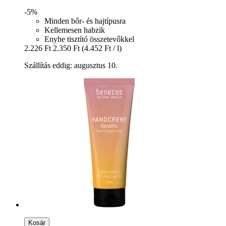
-5%
Minden bőr- és hajtípusra
Kellemesen habzik
Enyhe tisztító összetevőkkel
2.226 Ft
2.350 Ft
(4.452 Ft / l)
Szállítás eddig: augusztus 10.
Kosár