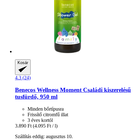
Kosár
4.3 (24)
Benecos
Wellness Moment Családi kiszerelésű
tusfürdő, 950 ml
Minden bőrtípusra
Frissítő citromfű illat
3 éves kortól
3.890 Ft
(4.095 Ft / l)
Szállítás eddig: augusztus 10.