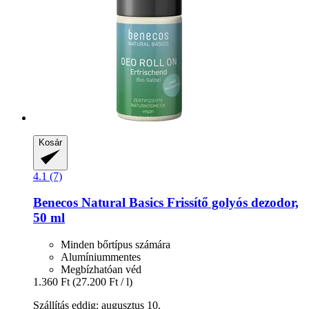
Kosár
4.1 (7)
Benecos
Natural Basics Frissítő golyós dezodor,
50 ml
Minden bőrtípus számára
Alumíniummentes
Megbízhatóan véd
1.360 Ft
(27.200 Ft / l)
Szállítás eddig: augusztus 10.