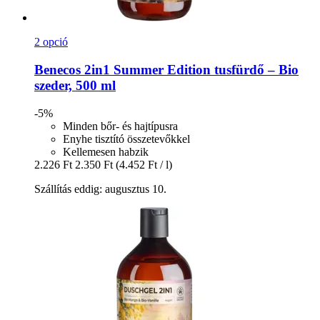
2 opció
Benecos
2in1 Summer Edition tusfürdő – Bio
szeder, 500 ml
-5%
Minden bőr- és hajtípusra
Enyhe tisztító összetevőkkel
Kellemesen habzik
2.226 Ft
2.350 Ft
(4.452 Ft / l)
Szállítás eddig: augusztus 10.