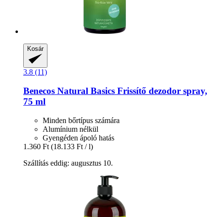
Kosár
3.8 (11)
Benecos
Natural Basics Frissítő dezodor spray,
75 ml
Minden bőrtípus számára
Alumínium nélkül
Gyengéden ápoló hatás
1.360 Ft
(18.133 Ft / l)
Szállítás eddig: augusztus 10.