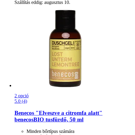
Szállítás eddig: augusztus 10.
2 opció
5.0 (4)
Benecos
"Elveszve a citromfa alatt"
benecosBIO tusfürdő, 50 ml
Minden bőrtípus számára