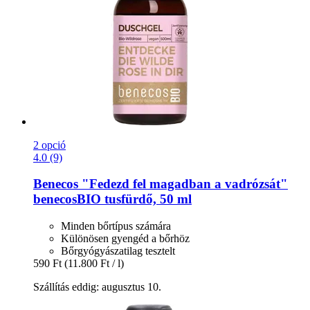
2 opció
4.0 (9)
Benecos
"Fedezd fel magadban a vadrózsát"
benecosBIO tusfürdő, 50 ml
Minden bőrtípus számára
Különösen gyengéd a bőrhöz
Bőrgyógyászatilag tesztelt
590 Ft
(11.800 Ft / l)
Szállítás eddig: augusztus 10.