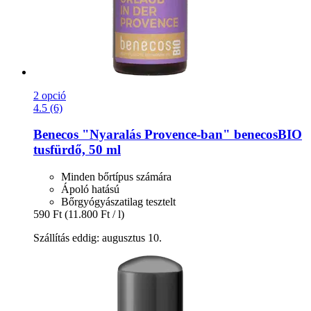
2 opció
4.5 (6)
Benecos
"Nyaralás Provence-​ban" benecosBIO
tusfürdő, 50 ml
Minden bőrtípus számára
Ápoló hatású
Bőrgyógyászatilag tesztelt
590 Ft
(11.800 Ft / l)
Szállítás eddig: augusztus 10.