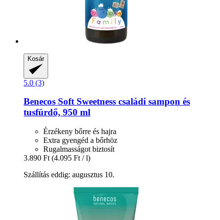
Kosár
5.0 (3)
Benecos
Soft Sweetness családi sampon és
tusfürdő, 950 ml
Érzékeny bőrre és hajra
Extra gyengéd a bőrhöz
Rugalmasságot biztosít
3.890 Ft
(4.095 Ft / l)
Szállítás eddig: augusztus 10.