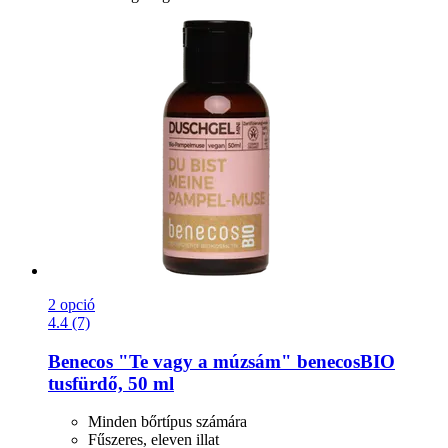
2 opció
4.4 (7)
Benecos
"Te vagy a múzsám" benecosBIO
tusfürdő, 50 ml
Minden bőrtípus számára
Fűszeres, eleven illat