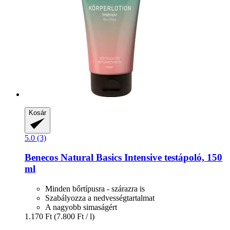
Kosár
5.0 (3)
Benecos
Natural Basics Intensive testápoló, 150
ml
Minden bőrtípusra - szárazra is
Szabályozza a nedvességtartalmat
A nagyobb simaságért
1.170 Ft
(7.800 Ft / l)