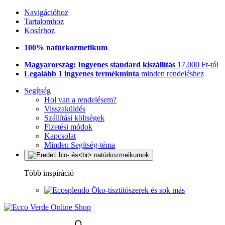
Navigációhoz
Tartalomhoz
Kosárhoz
100% natúrkozmetikum
Magyarország: Ingyenes standard kiszállítás
17.000 Ft-tól
Legalább 1 ingyenes termékminta
minden rendeléshez
Segítség
Hol van a rendelésem?
Visszaküldés
Szállítási költségek
Fizetési módok
Kapcsolat
Minden Segítség-téma
Több inspiráció
Öko-tisztítószerek és sok más