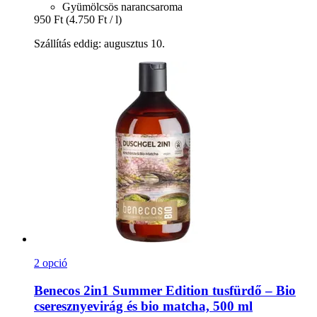
Gyümölcsös narancsaroma
950 Ft
(4.750 Ft / l)
Szállítás eddig: augusztus 10.
2 opció
Benecos
2in1 Summer Edition tusfürdő – Bio
cseresznyevirág és bio matcha, 500 ml