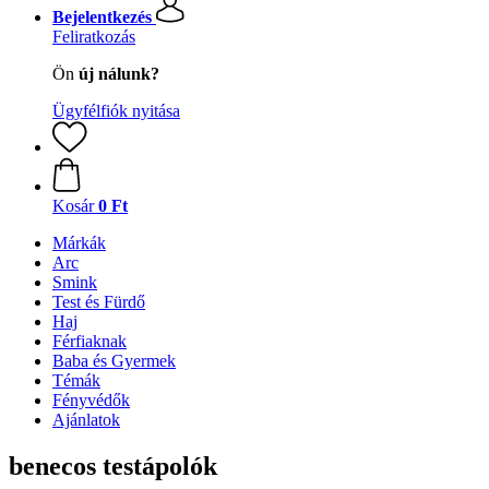
Bejelentkezés
Feliratkozás
Ön
új nálunk?
Ügyfélfiók nyitása
Kosár
0 Ft
Márkák
Arc
Smink
Test és Fürdő
Haj
Férfiaknak
Baba és Gyermek
Témák
Fényvédők
Ajánlatok
benecos testápolók