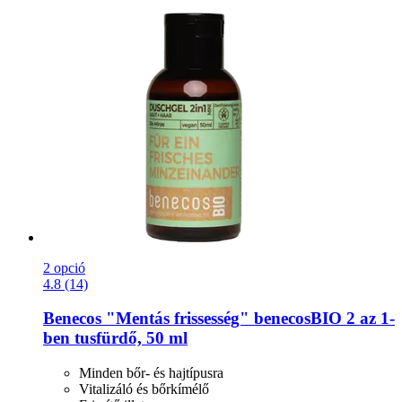
2 opció
4.8 (14)
Benecos
"Mentás frissesség" benecosBIO 2 az 1-​
ben tusfürdő, 50 ml
Minden bőr- és hajtípusra
Vitalizáló és bőrkímélő