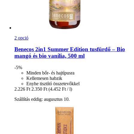
2 opció
Benecos
2in1 Summer Edition tusfürdő – Bio
mangó és bio vanília, 500 ml
-5%
Minden bőr- és hajtípusra
Kellemesen habzik
Enyhe tisztító összetevőkkel
2.226 Ft
2.350 Ft
(4.452 Ft / l)
Szállítás eddig: augusztus 10.