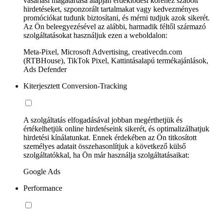
vásárlási magatartása alapján érdeklődési köréhez szabott
hirdetéseket, szponzorált tartalmakat vagy kedvezményes
promóciókat tudunk biztosítani, és mérni tudjuk azok sikerét.
Az Ön beleegyezésével az alábbi, harmadik féltől származó
szolgáltatásokat használjuk ezen a weboldalon:
Meta-Pixel, Microsoft Advertising, creativecdn.com
(RTBHouse), TikTok Pixel, Kattintásalapú termékajánlások,
Ads Defender
Kiterjesztett Conversion-Tracking
A szolgáltatás elfogadásával jobban megérthetjük és
értékelhetjük online hirdetéseink sikerét, és optimalizálhatjuk
hirdetési kínálatunkat. Ennek érdekében az Ön titkosított
személyes adatait összehasonlítjuk a következő külső
szolgáltatókkal, ha Ön már használja szolgáltatásaikat:
Google Ads
Performance