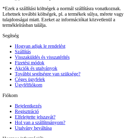
*Ezek a szállítási költségek a normál szállításra vonatkoznak.
Lehetnek további költségek, pl. a termékek súlya, mérete vagy
tulajdonságai miatt. Ezeket az információkat közvetlenül a
termékleírásban találja.
Segítség
Hogyan adjak le rendelést
Szállítás
Visszaküldés és visszatérítés
Fizetési módok
Akciók és utalványok
További segítségre van szüksége?
Céges ügyfelek
Ügyfélfiókom
Fiókom
Bejelentkezés
Regisztráció
Elfelejtette jelszavát?
Hol van a szállítmányom?
Utalvány beváltása