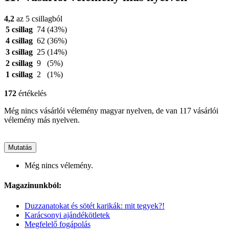
4,2
az 5 csillagból
5 csillag
74
(43%)
4 csillag
62
(36%)
3 csillag
25
(14%)
2 csillag
9
(5%)
1 csillag
2
(1%)
172
értékelés
Még nincs vásárlói vélemény magyar nyelven, de van 117 vásárlói
vélemény más nyelven.
Mutatás
Még nincs vélemény.
Magazinunkból:
Duzzanatokat és sötét karikák: mit tegyek?!
Karácsonyi ajándékötletek
Megfelelő fogápolás