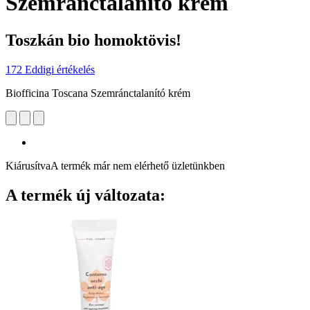
Szemránctalanító krém
Toszkán bio homoktövis!
172 Eddigi értékelés
Biofficina Toscana Szemránctalanító krém
Kiárusítva
A termék már nem elérhető üzletünkben
A termék új változata: