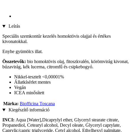
Leírás
Speciális szemkontúr kezelés homoktövis olajjal és értékes
kivonatokkal.
Enyhe gyümölcs illat.
Összetevők:
bio homoktövis olaj, fitoszkvalén, körömvirág kivonat,
búzavirág, kék lucerna, citromfű és csipkebogyó.
Nikkel-tesztelt <0,00001%
Állatkísérlet mentes
Vegán
ICEA minősített
Márka:
Biofficina Toscana
Kiegészítő információ
INCI:
Aqua [Water],Dicaprylyl ether, Glyceryl stearate citrate,
Propanediol, Cetearyl alcohol, Decyl oleate, Glyceryl caprylate,
Caprylic/capric triglyceride, Cetyl alcohol, Ethylhexyl palmitate,