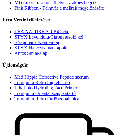
Mi okozza az aknét, illetve az aknés heget?
Pink Ribbon - Felhívás a mellrák megelőzésére
Ecco Verde felfedezése:
LÉA NATURE SO BiO étic
STYX Levendula-Citrom tusoló gél
laSaponaria Kenderolaj
STYX Napozás utáni ápoló
Antos Sminkalap
Újdonságok:
Mad Hippie Corrective Peptide szérum
Tranquillo Retro fogkefetartó
Lily Lolo Hydrating Face Primer
Tranquillo Oriental szappantartó
Tranquillo Retro fürdőszobai tálca