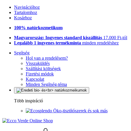
Navigációhoz
Tartalomhoz
Kosárhoz
100% natúrkozmetikum
Magyarország: Ingyenes standard kiszállítás
17.000 Ft-tól
Legalább 1 ingyenes termékminta
minden rendeléshez
Segítség
Hol van a rendelésem?
Visszaküldés
Szállítási költségek
Fizetési módok
Kapcsolat
Minden Segítség-téma
Több inspiráció
Öko-tisztítószerek és sok más