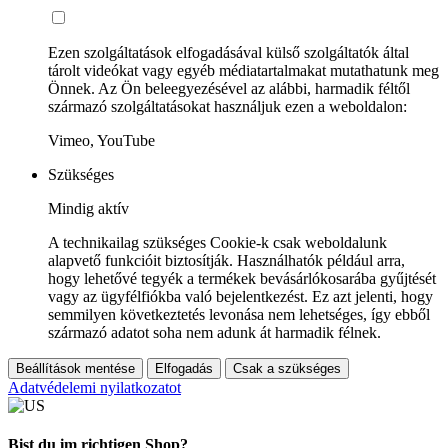
Ezen szolgáltatások elfogadásával külső szolgáltatók által
tárolt videókat vagy egyéb médiatartalmakat mutathatunk meg
Önnek. Az Ön beleegyezésével az alábbi, harmadik féltől
származó szolgáltatásokat használjuk ezen a weboldalon:
Vimeo, YouTube
Szükséges
Mindig aktív
A technikailag szükséges Cookie-k csak weboldalunk
alapvető funkcióit biztosítják. Használhatók például arra,
hogy lehetővé tegyék a termékek bevásárlókosarába gyűjtését
vagy az ügyfélfiókba való bejelentkezést. Ez azt jelenti, hogy
semmilyen következtetés levonása nem lehetséges, így ebből
származó adatot soha nem adunk át harmadik félnek.
Beállítások mentése
Elfogadás
Csak a szükséges
Adatvédelemi nyilatkozatot
Bist du im richtigen Shop?