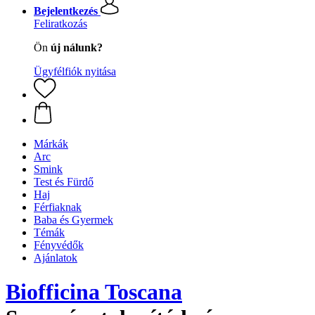
Bejelentkezés
Feliratkozás
Ön
új nálunk?
Ügyfélfiók nyitása
Márkák
Arc
Smink
Test és Fürdő
Haj
Férfiaknak
Baba és Gyermek
Témák
Fényvédők
Ajánlatok
Biofficina Toscana