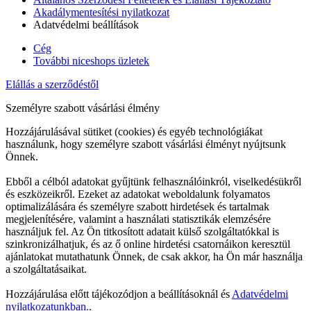
Akadálymentesítési nyilatkozat
Adatvédelmi beállítások
Cég
További niceshops üzletek
Elállás a szerződéstől
Személyre szabott vásárlási élmény
Hozzájárulásával sütiket (cookies) és egyéb technológiákat
használunk, hogy személyre szabott vásárlási élményt nyújtsunk
Önnek.
Ebből a célból adatokat gyűjtünk felhasználóinkról, viselkedésükről
és eszközeikről. Ezeket az adatokat weboldalunk folyamatos
optimalizálására és személyre szabott hirdetések és tartalmak
megjelenítésére, valamint a használati statisztikák elemzésére
használjuk fel. Az Ön titkosított adatait külső szolgáltatókkal is
szinkronizálhatjuk, és az ő online hirdetési csatornáikon keresztül
ajánlatokat mutathatunk Önnek, de csak akkor, ha Ön már használja
a szolgáltatásaikat.
Hozzájárulása előtt tájékozódjon a beállításoknál és
Adatvédelmi
nyilatkozatunkban.
.