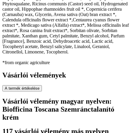
Phytosqualane, Ricinus communis (Castor) seed oil, Hydrogenated
castor oil, Hippophae rhamnoides fruit oil *, Copernicia cerifera
(Carnauba) wax, Glycerin, Avena sativa (Oat) bran extract *,
Calendula officinalis flower extract *,Centaurea cyanus flower
extract *, Medicago sativa (Alfalfa) extract*, Melissa officinalis leaf
extract*, Rosa canina fruit extract*, Sorbitan olivate, Sorbitan
palmitate, Xanthan gum, Cetyl palmitate, Benzyl alcohol, Parfum
[Fragrance], Benzoic acid, Dehydroacetic acid, Lactic acid,
Tocopheryl acetate, Benzyl salicylate, Linalool, Geraniol,
Citronellol, Limonene, Tocopherol.
*from organic agriculture
Vásárlói vélemények
A termék értékelése
Vásárlói vélemény magyar nyelven:
Biofficina Toscana Szemránctalanító
krém
117 vásárlói vélemény más nyelven