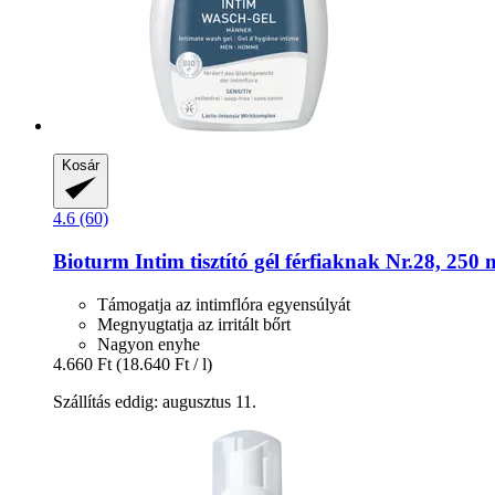
Kosár
4.6 (60)
Bioturm
Intim tisztító gél férfiaknak Nr.28, 250 
Támogatja az intimflóra egyensúlyát
Megnyugtatja az irritált bőrt
Nagyon enyhe
4.660 Ft
(18.640 Ft / l)
Szállítás eddig: augusztus 11.