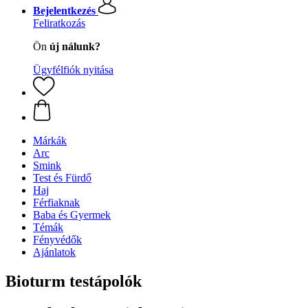
Bejelentkezés
Feliratkozás
Ön
új nálunk?
Ügyfélfiók nyitása
Márkák
Arc
Smink
Test és Fürdő
Haj
Férfiaknak
Baba és Gyermek
Témák
Fényvédők
Ajánlatok
Bioturm testápolók