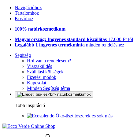
Navigációhoz
Tartalomhoz
Kosárhoz
100% natúrkozmetikum
Magyarország: Ingyenes standard kiszállítás
17.000 Ft-tól
Legalább 1 ingyenes termékminta
minden rendeléshez
Segítség
Hol van a rendelésem?
Visszaküldés
Szállítási költségek
Fizetési módok
Kapcsolat
Minden Segítség-téma
Több inspiráció
Öko-tisztítószerek és sok más