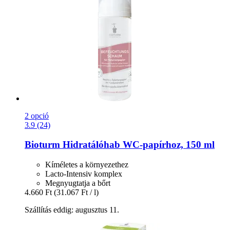
2 opció
3.9 (24)
Bioturm
Hidratálóhab WC-​papírhoz, 150 ml
Kíméletes a környezethez
Lacto-Intensiv komplex
Megnyugtatja a bőrt
4.660 Ft
(31.067 Ft / l)
Szállítás eddig: augusztus 11.