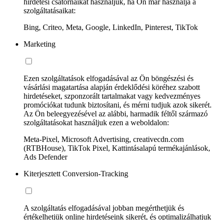
hirdetési csatornáikat használjuk, ha Ön már használja a
szolgáltatásaikat:
Bing, Criteo, Meta, Google, LinkedIn, Pinterest, TikTok
Marketing
Ezen szolgáltatások elfogadásával az Ön böngészési és
vásárlási magatartása alapján érdeklődési köréhez szabott
hirdetéseket, szponzorált tartalmakat vagy kedvezményes
promóciókat tudunk biztosítani, és mérni tudjuk azok sikerét.
Az Ön beleegyezésével az alábbi, harmadik féltől származó
szolgáltatásokat használjuk ezen a weboldalon:
Meta-Pixel, Microsoft Advertising, creativecdn.com
(RTBHouse), TikTok Pixel, Kattintásalapú termékajánlások,
Ads Defender
Kiterjesztett Conversion-Tracking
A szolgáltatás elfogadásával jobban megérthetjük és
értékelhetjük online hirdetéseink sikerét, és optimalizálhatjuk