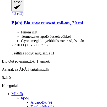
Kosár
4.2 (65)
Bjobj
Bio rovarriasztó roll-​on, 20 ml
Finom illat
Természetes ápoló összetevőkkel
Gyors megkönnyebbülés rovarcsípés után
2.310 Ft
(115.500 Ft / l)
Szállítás eddig: augusztus 11.
Bio Out rovarriasztók: 1 termék
Az árak az ÁFÁT tartalmazzák
Szűrő
Kategóriák:
Márkák
bjobj
Arcápolók (9)
Testápolók (11)