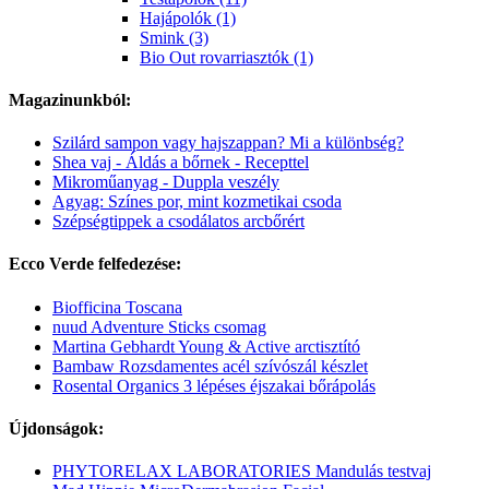
Hajápolók (1)
Smink (3)
Bio Out rovarriasztók (1)
Magazinunkból:
Szilárd sampon vagy hajszappan? Mi a különbség?
Shea vaj - Áldás a bőrnek - Recepttel
Mikroműanyag - Duppla veszély
Agyag: Színes por, mint kozmetikai csoda
Szépségtippek a csodálatos arcbőrért
Ecco Verde felfedezése:
Biofficina Toscana
nuud Adventure Sticks csomag
Martina Gebhardt Young & Active arctisztító
Bambaw Rozsdamentes acél szívószál készlet
Rosental Organics 3 lépéses éjszakai bőrápolás
Újdonságok:
PHYTORELAX LABORATORIES Mandulás testvaj