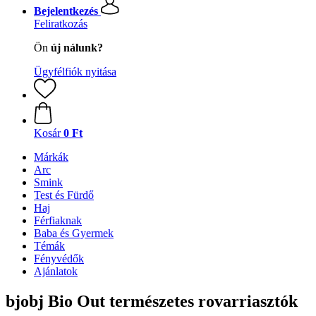
Bejelentkezés
Feliratkozás
Ön
új nálunk?
Ügyfélfiók nyitása
Kosár
0 Ft
Márkák
Arc
Smink
Test és Fürdő
Haj
Férfiaknak
Baba és Gyermek
Témák
Fényvédők
Ajánlatok
bjobj Bio Out természetes rovarriasztók