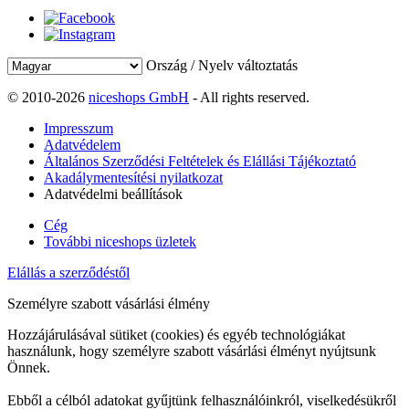
Ország / Nyelv változtatás
© 2010-2026
niceshops GmbH
- All rights reserved.
Impresszum
Adatvédelem
Általános Szerződési Feltételek és Elállási Tájékoztató
Akadálymentesítési nyilatkozat
Adatvédelmi beállítások
Cég
További niceshops üzletek
Elállás a szerződéstől
Személyre szabott vásárlási élmény
Hozzájárulásával sütiket (cookies) és egyéb technológiákat
használunk, hogy személyre szabott vásárlási élményt nyújtsunk
Önnek.
Ebből a célból adatokat gyűjtünk felhasználóinkról, viselkedésükről