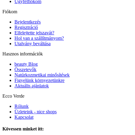
Ügyfélfiókom
Fiókom
Bejelentkezés
Regisztráció
Elfelejtette jelszavát?
Hol van a szállítmányom?
Utalvány beváltása
Hasznos információk
beauty Blog
Összetevők
Natúrkozmetikai minősítések
Figyelünk környezetünkre
Aktuális ajánlatok
Ecco Verde
Rólunk
Üzleteink - nice shops
Kapcsolat
Kövessen minket itt: