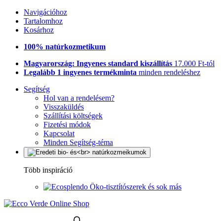
Navigációhoz
Tartalomhoz
Kosárhoz
100% natúrkozmetikum
Magyarország: Ingyenes standard kiszállítás
17.000 Ft-tól
Legalább 1 ingyenes termékminta
minden rendeléshez
Segítség
Hol van a rendelésem?
Visszaküldés
Szállítási költségek
Fizetési módok
Kapcsolat
Minden Segítség-téma
Több inspiráció
Öko-tisztítószerek és sok más