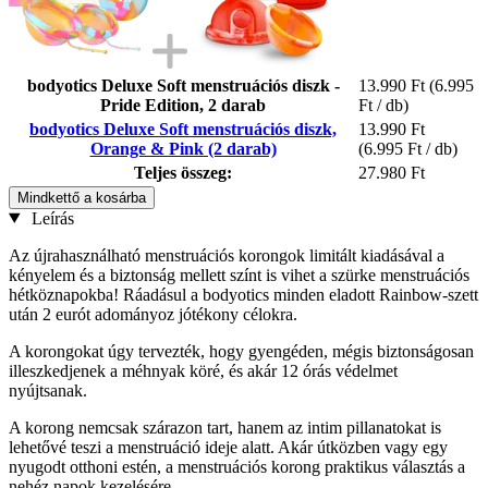
bodyotics Deluxe Soft menstruációs diszk -
13.990 Ft
(6.995
Pride Edition, 2 darab
Ft / db)
bodyotics Deluxe Soft menstruációs diszk,
13.990 Ft
Orange & Pink (2 darab)
(6.995 Ft / db)
Teljes összeg:
27.980 Ft
Mindkettő a kosárba
Leírás
Az újrahasználható menstruációs korongok limitált kiadásával a
kényelem és a biztonság mellett színt is vihet a szürke menstruációs
hétköznapokba! Ráadásul a bodyotics minden eladott Rainbow-szett
után 2 eurót adományoz jótékony célokra.
A korongokat úgy tervezték, hogy gyengéden, mégis biztonságosan
illeszkedjenek a méhnyak köré, és akár 12 órás védelmet
nyújtsanak.
A korong nemcsak szárazon tart, hanem az intim pillanatokat is
lehetővé teszi a menstruáció ideje alatt. Akár útközben vagy egy
nyugodt otthoni estén, a menstruációs korong praktikus választás a
nehéz napok kezelésére.