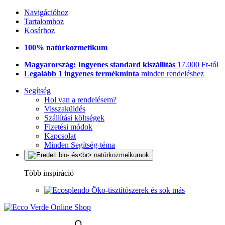
Navigációhoz
Tartalomhoz
Kosárhoz
100% natúrkozmetikum
Magyarország: Ingyenes standard kiszállítás
17.000 Ft-tól
Legalább 1 ingyenes termékminta
minden rendeléshez
Segítség
Hol van a rendelésem?
Visszaküldés
Szállítási költségek
Fizetési módok
Kapcsolat
Minden Segítség-téma
Több inspiráció
Öko-tisztítószerek és sok más