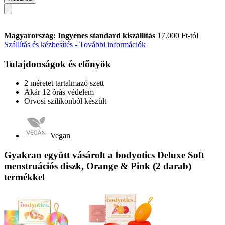
Magyarország: Ingyenes standard kiszállítás
17.000 Ft-tól
Szállítás és kézbesítés - További információk
Tulajdonságok és előnyök
2 méretet tartalmazó szett
Akár 12 órás védelem
Orvosi szilikonból készült
Vegan
Gyakran együtt vásárolt a bodyotics Deluxe Soft
menstruációs diszk, Orange & Pink (2 darab)
termékkel