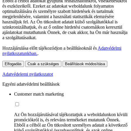
Ebből a célból adatokat gyűjtünk felhasználóinkról, viselkedésükről
és eszközeikről. Ezeket az adatokat weboldalunk folyamatos
optimalizálására és személyre szabott hirdetések és tartalmak
megjelenítésére, valamint a használati statisztikák elemzésére
használjuk fel. Az Ön titkosított adatait külső szolgáltatókkal is
szinkronizálhatjuk, és az ő online hirdetési csatornáikon keresztül
ajánlatokat mutathatunk Önnek, de csak akkor, ha Ön már használja
a szolgáltatásaikat.
Hozzájárulása előtt tájékozódjon a beállításoknál és
Adatvédelmi
nyilatkozatunkban.
.
Elfogadás
Csak a szükséges
Beállítások módosítása
Adatvédelemi nyilatkozatot
Egyéni adatvédelmi beállítások
Customer match marketing
Az Ön hozzájárulásával tájékoztatjuk a weboldalunkon kívüli
promóciókról is, és releváns termékeket mutatunk Önnek.
Ebből a célból az Ön titkosított személyes adatait a következő
külső szolgáltatókkal összehasonlítjuk, és azok online