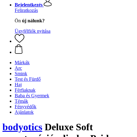
Bejelentkezés
Feliratkozás
Ön
új nálunk?
Ügyfélfiók nyitása
Márkák
Arc
Smink
Test és Fürdő
Haj
Férfiaknak
Baba és Gyermek
Témák
Fényvédők
Ajánlatok
bodyotics
Deluxe Soft