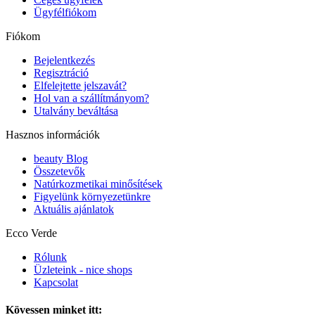
Ügyfélfiókom
Fiókom
Bejelentkezés
Regisztráció
Elfelejtette jelszavát?
Hol van a szállítmányom?
Utalvány beváltása
Hasznos információk
beauty Blog
Összetevők
Natúrkozmetikai minősítések
Figyelünk környezetünkre
Aktuális ajánlatok
Ecco Verde
Rólunk
Üzleteink - nice shops
Kapcsolat
Kövessen minket itt: