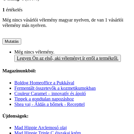
1
értékelés
Még nincs vásárlói vélemény magyar nyelven, de van 1 vásárlói
vélemény más nyelven.
Mutatás
Még nincs vélemény.
Legyen Ön az első, aki véleményt ír erről a termékről.
Magazinunkból:
Boldog Homeoffice a Pukkával
Fermentált összetevők a kozmetikumokban
Couleur Caramel – innovatív és ápoló
Tippek a gondtalan napozáshoz
Shea vaj - Áldás a bőrnek - Recepttel
Újdonságok:
Mad Hippie Arclemosó olaj
Mad Hippie Triple C éjszakai krém