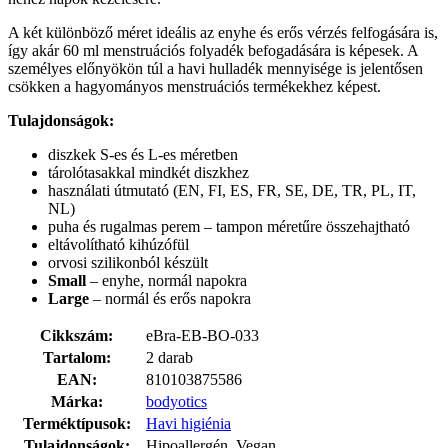
A két különböző méret ideális az enyhe és erős vérzés felfogására is,
így akár 60 ml menstruációs folyadék befogadására is képesek. A
személyes előnyökön túl a havi hulladék mennyisége is jelentősen
csökken a hagyományos menstruációs termékekhez képest.
Tulajdonságok:
diszkek S-es és L-es méretben
tárolótasakkal mindkét diszkhez
használati útmutató (EN, FI, ES, FR, SE, DE, TR, PL, IT,
NL)
puha és rugalmas perem – tampon méretűre összehajtható
eltávolítható kihúzófül
orvosi szilikonból készült
Small
– enyhe, normál napokra
Large
– normál és erős napokra
Cikkszám:
eBra-EB-BO-033
Tartalom:
2 darab
EAN:
810103875586
Márka:
bodyotics
Terméktípusok:
Havi higiénia
Tulajdonságok:
Hipoallergén, Vegan