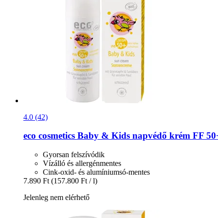
4.0 (42)
eco cosmetics
Baby & Kids napvédő krém FF 50+
Gyorsan felszívódik
Vízálló és allergénmentes
Cink-oxid- és alumíniumsó-mentes
7.890 Ft
(157.800 Ft / l)
Jelenleg nem elérhető