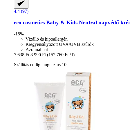
4.4 (97)
eco cosmetics
Baby & Kids Neutral napvédő kré
-15%
Vízálló és hipoallergén
Kiegyensúlyozott UVA/UVB-szűrők
Azonnal hat
7.638 Ft
8.990 Ft
(152.760 Ft / l)
Szállítás eddig: augusztus 10.