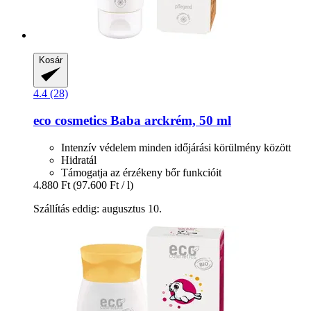
Kosár
4.4 (28)
eco cosmetics
Baba arckrém, 50 ml
Intenzív védelem minden időjárási körülmény között
Hidratál
Támogatja az érzékeny bőr funkcióit
4.880 Ft
(97.600 Ft / l)
Szállítás eddig: augusztus 10.