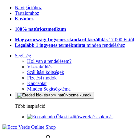
Navigációhoz
Tartalomhoz
Kosárhoz
100% natúrkozmetikum
Magyarország: Ingyenes standard kiszállítás
17.000 Ft-tól
Legalább 1 ingyenes termékminta
minden rendeléshez
Segítség
Hol van a rendelésem?
Visszaküldés
Szállítási költségek
Fizetési módok
Kapcsolat
Minden Segítség-téma
Több inspiráció
Öko-tisztítószerek és sok más