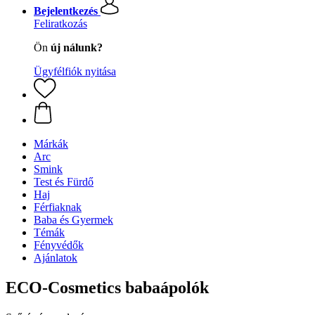
Bejelentkezés
Feliratkozás
Ön
új nálunk?
Ügyfélfiók nyitása
Márkák
Arc
Smink
Test és Fürdő
Haj
Férfiaknak
Baba és Gyermek
Témák
Fényvédők
Ajánlatok
ECO-Cosmetics babaápolók