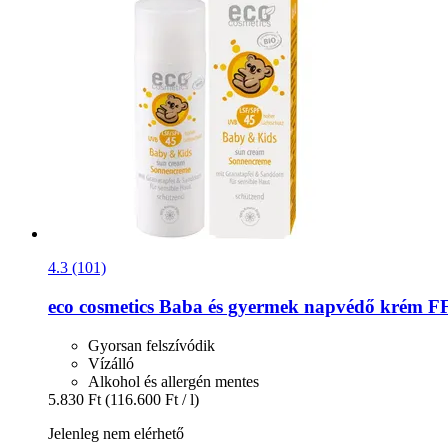
4.3 (101)
eco cosmetics
Baba és gyermek napvédő krém FF
Gyorsan felszívódik
Vízálló
Alkohol és allergén mentes
5.830 Ft
(116.600 Ft / l)
Jelenleg nem elérhető