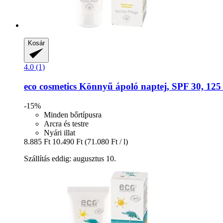
Kosár
4.0 (1)
eco cosmetics
Könnyű ápoló naptej, SPF 30, 125
-15%
Minden bőrtípusra
Arcra és testre
Nyári illat
8.885 Ft
10.490 Ft
(71.080 Ft / l)
Szállítás eddig: augusztus 10.