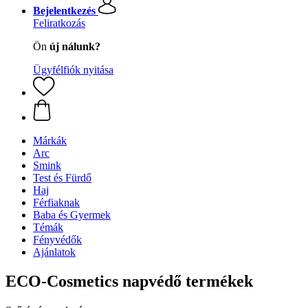
Bejelentkezés
Feliratkozás
Ön
új nálunk?
Ügyfélfiók nyitása
Márkák
Arc
Smink
Test és Fürdő
Haj
Férfiaknak
Baba és Gyermek
Témák
Fényvédők
Ajánlatok
ECO-Cosmetics napvédő termékek