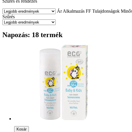
Szűrés és rendezés
Ár
Alkalmazás
FF
Tulajdonságok
Minős
Szűrés
Napozás: 18 termék
Kosár