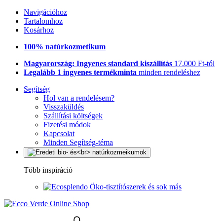
Navigációhoz
Tartalomhoz
Kosárhoz
100% natúrkozmetikum
Magyarország: Ingyenes standard kiszállítás
17.000 Ft-tól
Legalább 1 ingyenes termékminta
minden rendeléshez
Segítség
Hol van a rendelésem?
Visszaküldés
Szállítási költségek
Fizetési módok
Kapcsolat
Minden Segítség-téma
Több inspiráció
Öko-tisztítószerek és sok más