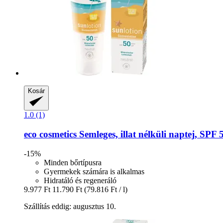
Kosár
1.0 (1)
eco cosmetics
Semleges, illat nélküli naptej, SPF 
-15%
Minden bőrtípusra
Gyermekek számára is alkalmas
Hidratáló és regeneráló
9.977 Ft
11.790 Ft
(79.816 Ft / l)
Szállítás eddig: augusztus 10.