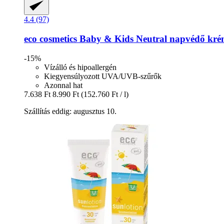
4.4 (97)
eco cosmetics
Baby & Kids Neutral napvédő kré
-15%
Vízálló és hipoallergén
Kiegyensúlyozott UVA/UVB-szűrők
Azonnal hat
7.638 Ft
8.990 Ft
(152.760 Ft / l)
Szállítás eddig: augusztus 10.