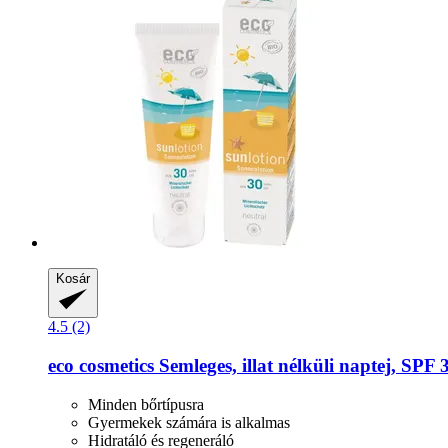
Kosár
4.5 (2)
eco cosmetics
Semleges, illat nélküli naptej, SPF 
Minden bőrtípusra
Gyermekek számára is alkalmas
Hidratáló és regeneráló