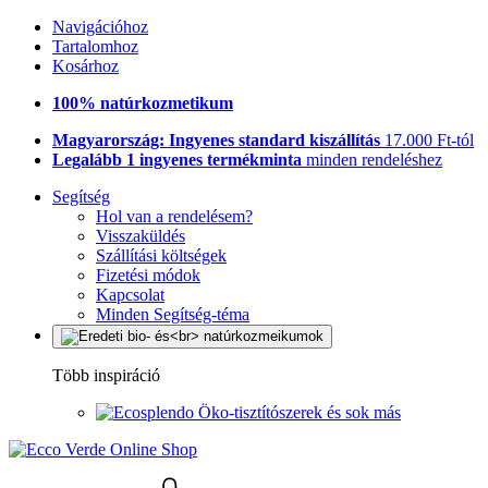
Navigációhoz
Tartalomhoz
Kosárhoz
100% natúrkozmetikum
Magyarország: Ingyenes standard kiszállítás
17.000 Ft-tól
Legalább 1 ingyenes termékminta
minden rendeléshez
Segítség
Hol van a rendelésem?
Visszaküldés
Szállítási költségek
Fizetési módok
Kapcsolat
Minden Segítség-téma
Több inspiráció
Öko-tisztítószerek és sok más