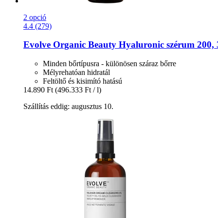
2 opció
4.4 (279)
Evolve Organic Beauty
Hyaluronic szérum 200, 
Minden bőrtípusra - különösen száraz bőrre
Mélyrehatóan hidratál
Feltöltő és kisimító hatású
14.890 Ft
(496.333 Ft / l)
Szállítás eddig: augusztus 10.