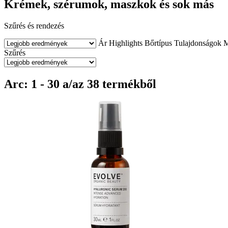
Krémek, szérumok, maszkok és sok más
Szűrés és rendezés
Ár
Highlights
Bőrtípus
Tulajdonságok
M
Szűrés
Arc: 1 - 30 a/az 38 termékből