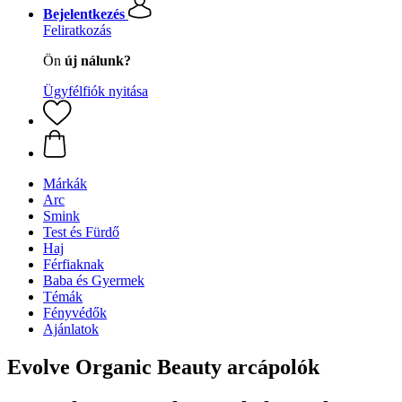
Bejelentkezés
Feliratkozás
Ön
új nálunk?
Ügyfélfiók nyitása
Márkák
Arc
Smink
Test és Fürdő
Haj
Férfiaknak
Baba és Gyermek
Témák
Fényvédők
Ajánlatok
Evolve Organic Beauty arcápolók