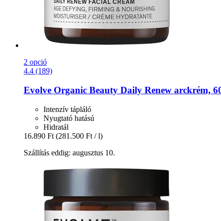
2 opció
4.4 (189)
Evolve Organic Beauty
Daily Renew arckrém, 6
Intenzív tápláló
Nyugtató hatású
Hidratál
16.890 Ft
(281.500 Ft / l)
Szállítás eddig: augusztus 10.