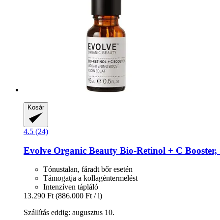
Kosár
4.5 (24)
Evolve Organic Beauty
Bio-​Retinol + C Booster,
Tónustalan, fáradt bőr esetén
Támogatja a kollagéntermelést
Intenzíven tápláló
13.290 Ft
(886.000 Ft / l)
Szállítás eddig: augusztus 10.