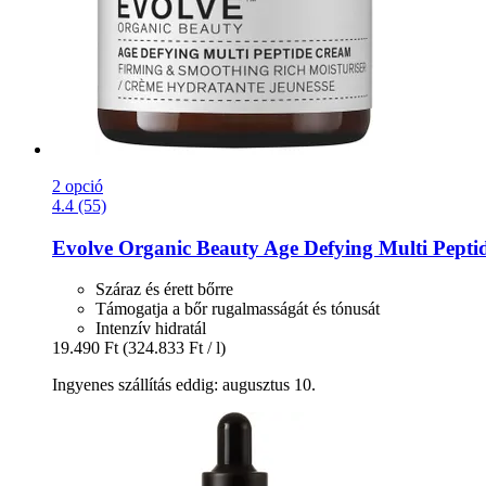
2 opció
4.4 (55)
Evolve Organic Beauty
Age Defying Multi Pepti
Száraz és érett bőrre
Támogatja a bőr rugalmasságát és tónusát
Intenzív hidratál
19.490 Ft
(324.833 Ft / l)
Ingyenes szállítás eddig: augusztus 10.