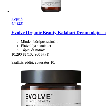
2 opció
4.7 (23)
Evolve Organic Beauty
Kalahari Dream olajos l
Minden bőrtípus számára
Eltávolítja a sminket
Táplál és hidratál
10.290 Ft
(102.900 Ft / l)
Szállítás eddig: augusztus 10.