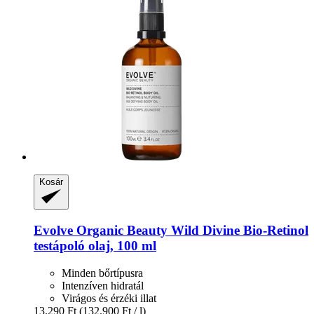
Kosár
Evolve Organic Beauty
Wild Divine Bio-​Retinol
testápoló olaj, 100 ml
Minden bőrtípusra
Intenzíven hidratál
Virágos és érzéki illat
13.290 Ft
(132.900 Ft / l)