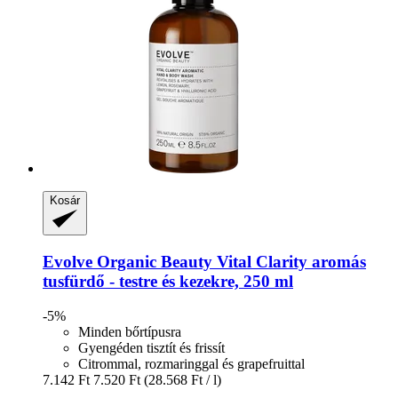
Kosár
Evolve Organic Beauty
Vital Clarity aromás
tusfürdő -​ testre és kezekre, 250 ml
-5%
Minden bőrtípusra
Gyengéden tisztít és frissít
Citrommal, rozmaringgal és grapefruittal
7.142 Ft
7.520 Ft
(28.568 Ft / l)