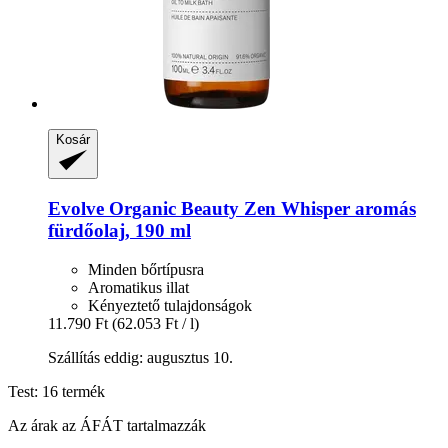
Kosár
Evolve Organic Beauty
Zen Whisper aromás
fürdőolaj, 190 ml
Minden bőrtípusra
Aromatikus illat
Kényeztető tulajdonságok
11.790 Ft
(62.053 Ft / l)
Szállítás eddig: augusztus 10.
Test: 16 termék
Az árak az ÁFÁT tartalmazzák