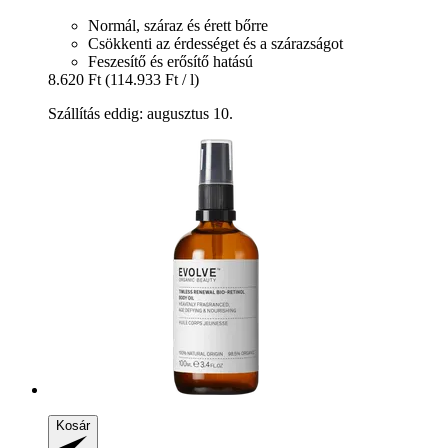
Normál, száraz és érett bőrre
Csökkenti az érdességet és a szárazságot
Feszesítő és erősítő hatású
8.620 Ft
(114.933 Ft / l)
Szállítás eddig: augusztus 10.
Kosár