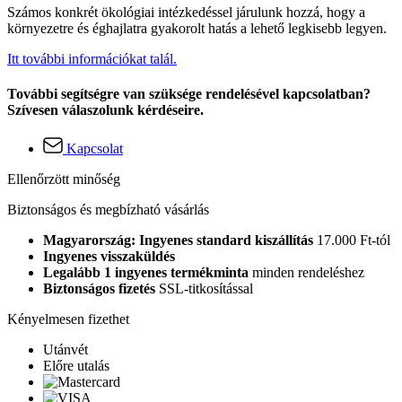
Számos konkrét ökológiai intézkedéssel járulunk hozzá, hogy a
környezetre és éghajlatra gyakorolt hatás a lehető legkisebb legyen.
Itt további információkat talál.
További segítségre van szüksége rendelésével kapcsolatban?
Szívesen válaszolunk kérdéseire.
Kapcsolat
Ellenőrzött minőség
Biztonságos és megbízható vásárlás
Magyarország: Ingyenes standard kiszállítás
17.000 Ft-tól
Ingyenes visszaküldés
Legalább 1 ingyenes termékminta
minden rendeléshez
Biztonságos fizetés
SSL-titkosítással
Kényelmesen fizethet
Utánvét
Előre utalás