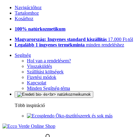
Navigációhoz
Tartalomhoz
Kosárhoz
100% natúrkozmetikum
Magyarország: Ingyenes standard kiszállítás
17.000 Ft-tól
Legalább 1 ingyenes termékminta
minden rendeléshez
Segítség
Hol van a rendelésem?
Visszaküldés
Szállítási költségek
Fizetési módok
Kapcsolat
Minden Segítség-téma
Több inspiráció
Öko-tisztítószerek és sok más