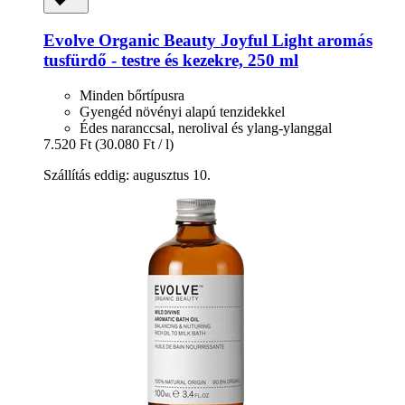
Evolve Organic Beauty
Joyful Light aromás
tusfürdő -​ testre és kezekre, 250 ml
Minden bőrtípusra
Gyengéd növényi alapú tenzidekkel
Édes naranccsal, nerolival és ylang-ylanggal
7.520 Ft
(30.080 Ft / l)
Szállítás eddig: augusztus 10.