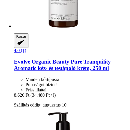
Kosár
4.0 (1)
Evolve Organic Beauty
Pure Tranquility
Aromatic kéz-​ és testápoló krém, 250 ml
Minden bőrtípusra
Puhaságot biztosít
Friss illattal
8.620 Ft
(34.480 Ft / l)
Szállítás eddig: augusztus 10.