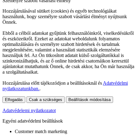
Személyre szabott vásárlási élmény
Hozzájárulásával sütiket (cookies) és egyéb technológiákat
használunk, hogy személyre szabott vásárlási élményt nyújtsunk
Önnek.
Ebből a célból adatokat gyűjtünk felhasználóinkról, viselkedésükről
és eszközeikről. Ezeket az adatokat weboldalunk folyamatos
optimalizálására és személyre szabott hirdetések és tartalmak
megjelenítésére, valamint a használati statisztikák elemzésére
használjuk fel. Az Ön titkosított adatait külső szolgáltatókkal is
szinkronizálhatjuk, és az ő online hirdetési csatornáikon keresztül
ajánlatokat mutathatunk Önnek, de csak akkor, ha Ön már használja
a szolgáltatásaikat.
Hozzájárulása előtt tájékozódjon a beállításoknál és
Adatvédelmi
nyilatkozatunkban.
.
Elfogadás
Csak a szükséges
Beállítások módosítása
Adatvédelemi nyilatkozatot
Egyéni adatvédelmi beállítások
Customer match marketing