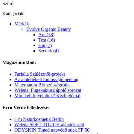
Szűrő
Kategóriák:
Márkák
Evolve Organic Beauty
Arc (38)
Test (16)
Haj (7)
Szettek (4)
Magazinunkból:
Farfalla Szülésznői-projekt
Az alulértékelt fontosságú peeling
Maternatura Bio szépségrutin
Weleda: Fügekaktusz ápoló sorozat
Mire kell figyelnünk? Kézhigiénia!
Ecco Verde felfedezése:
i+m Naturkosmetik Berlin
Weleda SOFT TOUCH ajándékszett
ODYSKIN Tinted napvédő stick FF 50