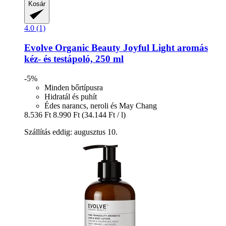
Kosár
4.0 (1)
Evolve Organic Beauty
Joyful Light aromás
kéz-​ és testápoló, 250 ml
-5%
Minden bőrtípusra
Hidratál és puhít
Édes narancs, neroli és May Chang
8.536 Ft
8.990 Ft
(34.144 Ft / l)
Szállítás eddig: augusztus 10.