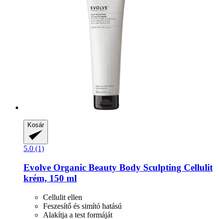
Kosár
5.0 (1)
Evolve Organic Beauty
Body Sculpting Cellulit
krém, 150 ml
Cellulit ellen
Feszesítő és simító hatású
Alakítja a test formáját