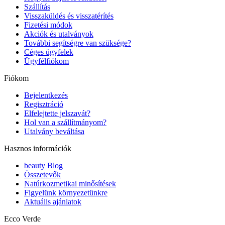
Szállítás
Visszaküldés és visszatérítés
Fizetési módok
Akciók és utalványok
További segítségre van szüksége?
Céges ügyfelek
Ügyfélfiókom
Fiókom
Bejelentkezés
Regisztráció
Elfelejtette jelszavát?
Hol van a szállítmányom?
Utalvány beváltása
Hasznos információk
beauty Blog
Összetevők
Natúrkozmetikai minősítések
Figyelünk környezetünkre
Aktuális ajánlatok
Ecco Verde