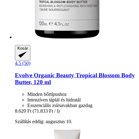
Kosár
4.5 (50)
Evolve Organic Beauty
Tropical Blossom Body
Butter, 120 ml
Minden bőrtípushoz
Intenzíven táplál és hidratál
Esszenciális zsírsavakban gazdag
8.620 Ft
(71.833 Ft / l)
Szállítás eddig: augusztus 10.