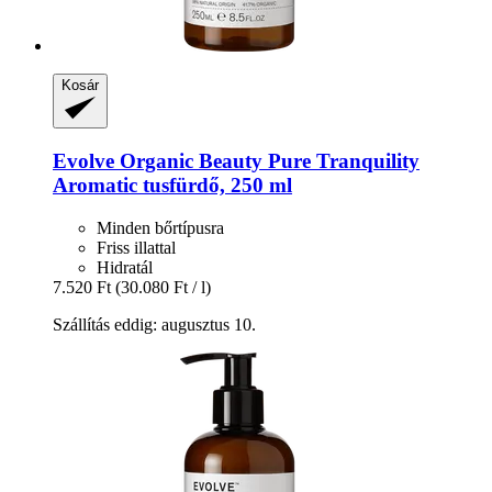
Kosár
Evolve Organic Beauty
Pure Tranquility
Aromatic tusfürdő, 250 ml
Minden bőrtípusra
Friss illattal
Hidratál
7.520 Ft
(30.080 Ft / l)
Szállítás eddig: augusztus 10.