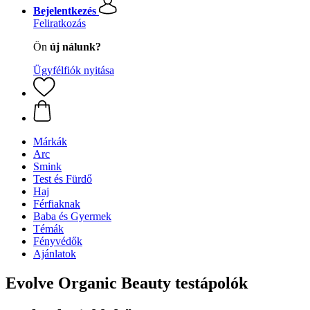
Bejelentkezés
Feliratkozás
Ön
új nálunk?
Ügyfélfiók nyitása
Márkák
Arc
Smink
Test és Fürdő
Haj
Férfiaknak
Baba és Gyermek
Témák
Fényvédők
Ajánlatok
Evolve Organic Beauty testápolók