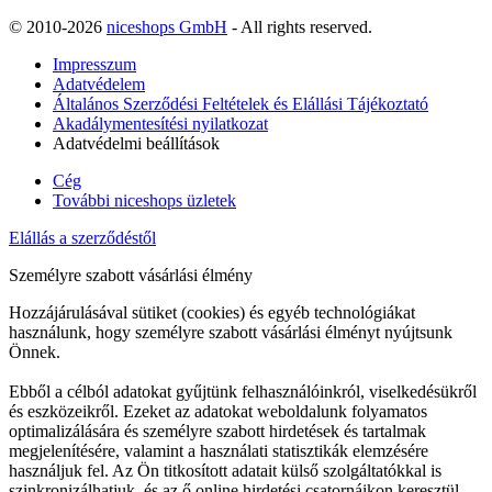
© 2010-2026
niceshops GmbH
- All rights reserved.
Impresszum
Adatvédelem
Általános Szerződési Feltételek és Elállási Tájékoztató
Akadálymentesítési nyilatkozat
Adatvédelmi beállítások
Cég
További niceshops üzletek
Elállás a szerződéstől
Személyre szabott vásárlási élmény
Hozzájárulásával sütiket (cookies) és egyéb technológiákat
használunk, hogy személyre szabott vásárlási élményt nyújtsunk
Önnek.
Ebből a célból adatokat gyűjtünk felhasználóinkról, viselkedésükről
és eszközeikről. Ezeket az adatokat weboldalunk folyamatos
optimalizálására és személyre szabott hirdetések és tartalmak
megjelenítésére, valamint a használati statisztikák elemzésére
használjuk fel. Az Ön titkosított adatait külső szolgáltatókkal is
szinkronizálhatjuk, és az ő online hirdetési csatornáikon keresztül