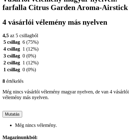
farfalla Citrus Garden Aroma-Airstick
4 vásárlói vélemény más nyelven
4,5
az 5 csillagból
5 csillag
6
(75%)
4 csillag
1
(12%)
3 csillag
0
(0%)
2 csillag
1
(12%)
1 csillag
0
(0%)
8
értékelés
Még nincs vásárlói vélemény magyar nyelven, de van 4 vásárlói
vélemény más nyelven.
Mutatás
Még nincs vélemény.
Magazinunkból: