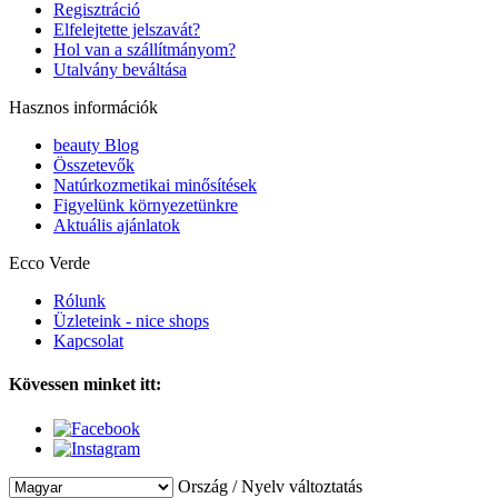
Regisztráció
Elfelejtette jelszavát?
Hol van a szállítmányom?
Utalvány beváltása
Hasznos információk
beauty Blog
Összetevők
Natúrkozmetikai minősítések
Figyelünk környezetünkre
Aktuális ajánlatok
Ecco Verde
Rólunk
Üzleteink - nice shops
Kapcsolat
Kövessen minket itt:
Ország / Nyelv változtatás