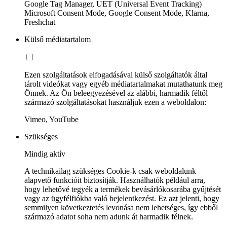
Google Tag Manager, UET (Universal Event Tracking)
Microsoft Consent Mode, Google Consent Mode, Klarna,
Freshchat
Külső médiatartalom
Ezen szolgáltatások elfogadásával külső szolgáltatók által
tárolt videókat vagy egyéb médiatartalmakat mutathatunk meg
Önnek. Az Ön beleegyezésével az alábbi, harmadik féltől
származó szolgáltatásokat használjuk ezen a weboldalon:
Vimeo, YouTube
Szükséges
Mindig aktív
A technikailag szükséges Cookie-k csak weboldalunk
alapvető funkcióit biztosítják. Használhatók például arra,
hogy lehetővé tegyék a termékek bevásárlókosarába gyűjtését
vagy az ügyfélfiókba való bejelentkezést. Ez azt jelenti, hogy
semmilyen következtetés levonása nem lehetséges, így ebből
származó adatot soha nem adunk át harmadik félnek.