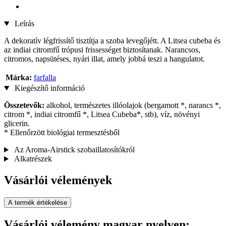
Leírás
A dekoratív légfrissítő tisztítja a szoba levegőjétt. A Litsea cubeba és
az indiai citromfű trópusi frissességet biztosítanak. Narancsos,
citromos, napsütéses, nyári illat, amely jobbá teszi a hangulatot.
Márka:
farfalla
Kiegészítő információ
Összetevők:
alkohol, természetes illóolajok (bergamott *, narancs *,
citrom *, indiai citromfű *, Litsea Cubeba*, stb), víz, növényi
glicerin.
* Ellenőrzött biológiai termesztésből
Az Aroma-Airstick szobaillatosítókról
Alkatrészek
Vásárlói vélemények
A termék értékelése
Vásárlói vélemény magyar nyelven: