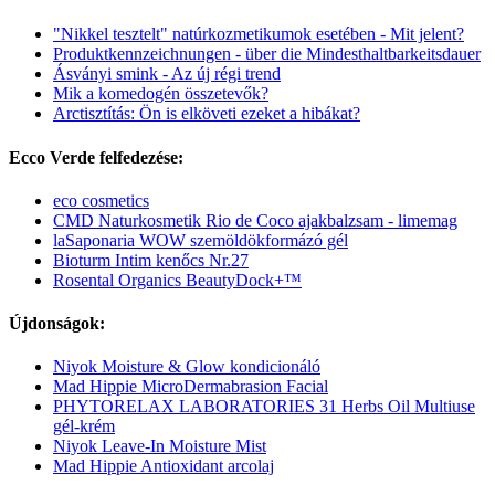
"Nikkel tesztelt" natúrkozmetikumok esetében - Mit jelent?
Produktkennzeichnungen - über die Mindesthaltbarkeitsdauer
Ásványi smink - Az új régi trend
Mik a komedogén összetevők?
Arctisztítás: Ön is elköveti ezeket a hibákat?
Ecco Verde felfedezése:
eco cosmetics
CMD Naturkosmetik Rio de Coco ajakbalzsam - limemag
laSaponaria WOW szemöldökformázó gél
Bioturm Intim kenőcs Nr.27
Rosental Organics BeautyDock+™
Újdonságok:
Niyok Moisture & Glow kondicionáló
Mad Hippie MicroDermabrasion Facial
PHYTORELAX LABORATORIES 31 Herbs Oil Multiuse
gél-krém
Niyok Leave-In Moisture Mist
Mad Hippie Antioxidant arcolaj