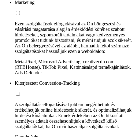
Marketing
Ezen szolgáltatások elfogadásával az Ön böngészési és
vásárlási magatartása alapján érdeklődési köréhez szabott
hirdetéseket, szponzorált tartalmakat vagy kedvezményes
promóciókat tudunk biztosítani, és mérni tudjuk azok sikerét.
Az Ön beleegyezésével az alábbi, harmadik féltől származó
szolgáltatásokat használjuk ezen a weboldalon:
Meta-Pixel, Microsoft Advertising, creativecdn.com
(RTBHouse), TikTok Pixel, Kattintásalapú termékajánlások,
Ads Defender
Kiterjesztett Conversion-Tracking
A szolgáltatás elfogadásával jobban megérthetjük és
értékelhetjük online hirdetéseink sikerét, és optimalizálhatjuk
hirdetési kínálatunkat. Ennek érdekében az Ön titkosított
személyes adatait összehasonlítjuk a következő külső
szolgáltatókkal, ha Ön már használja szolgáltatásaikat:
Google Ads