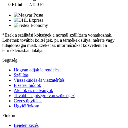
0 Ft-tól
2.150 Ft
*Ezek a szállítási költségek a normál szállításra vonatkoznak.
Lehetnek további költségek, pl. a termékek súlya, mérete vagy
tulajdonságai miatt. Ezeket az információkat közvetlenül a
termékleírásban találja.
Segítség
Hogyan adjak le rendelést
Szállítás
Visszaküldés és visszatérítés
Fizetési módok
Akciók és utalványok
További segítségre van szüksége?
Céges ügyfelek
Ügyfélfiókom
Fiókom
Bejelentkezés