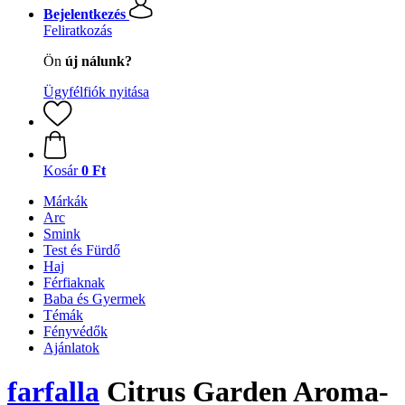
Bejelentkezés
Feliratkozás
Ön
új nálunk?
Ügyfélfiók nyitása
Kosár
0 Ft
Márkák
Arc
Smink
Test és Fürdő
Haj
Férfiaknak
Baba és Gyermek
Témák
Fényvédők
Ajánlatok
farfalla
Citrus Garden Aroma-