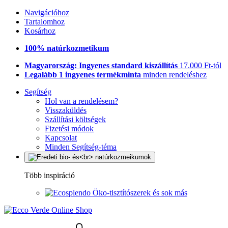
Navigációhoz
Tartalomhoz
Kosárhoz
100% natúrkozmetikum
Magyarország: Ingyenes standard kiszállítás
17.000 Ft-tól
Legalább 1 ingyenes termékminta
minden rendeléshez
Segítség
Hol van a rendelésem?
Visszaküldés
Szállítási költségek
Fizetési módok
Kapcsolat
Minden Segítség-téma
Több inspiráció
Öko-tisztítószerek és sok más