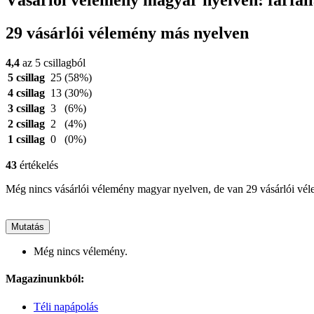
Vásárlói vélemény magyar nyelven: farfall
29 vásárlói vélemény más nyelven
4,4
az 5 csillagból
5 csillag
25
(58%)
4 csillag
13
(30%)
3 csillag
3
(6%)
2 csillag
2
(4%)
1 csillag
0
(0%)
43
értékelés
Még nincs vásárlói vélemény magyar nyelven, de van 29 vásárlói vé
Mutatás
Még nincs vélemény.
Magazinunkból:
Téli napápolás