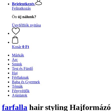
Bejelentkezés
Feliratkozás
Ön
új nálunk?
Ügyfélfiók nyitása
Kosár
0 Ft
Márkák
Arc
Smink
Test és Fürdő
Haj
Férfiaknak
Baba és Gyermek
Témák
Fényvédők
Ajánlatok
farfalla
hair styling Hajformázó