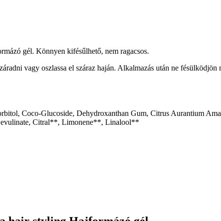
ajformázó gél. Könnyen kifésűlhető, nem ragacsos.
áradni vagy oszlassa el száraz haján. Alkalmazás után ne fésülködjön
orbitol, Coco-Glucoside, Dehydroxanthan Gum, Citrus Aurantium Amar
evulinate, Citral**, Limonene**, Linalool**