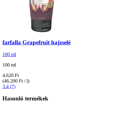
farfalla
Grapefruit hajzselé
100 ml
100 ml
4.620 Ft
(46.200 Ft / l)
3.4 (7)
Hasonló termékek