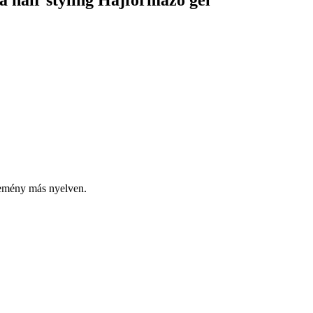
a hair styling Hajformázó gél
lemény más nyelven.