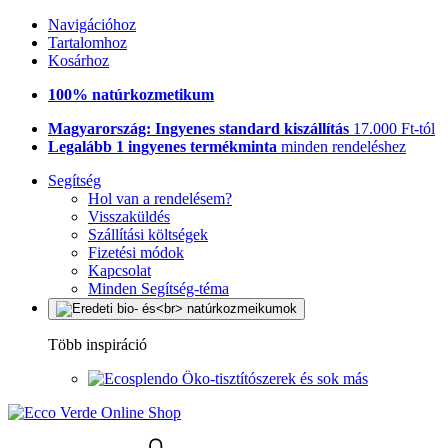
Navigációhoz
Tartalomhoz
Kosárhoz
100% natúrkozmetikum
Magyarország: Ingyenes standard kiszállítás
17.000 Ft-tól
Legalább 1 ingyenes termékminta
minden rendeléshez
Segítség
Hol van a rendelésem?
Visszaküldés
Szállítási költségek
Fizetési módok
Kapcsolat
Minden Segítség-téma
Több inspiráció
Öko-tisztítószerek és sok más