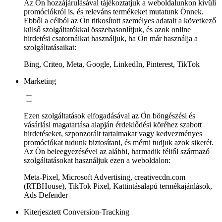
Az Ön hozzájárulásával tájékoztatjuk a weboldalunkon kívüli
promóciókról is, és releváns termékeket mutatunk Önnek.
Ebből a célból az Ön titkosított személyes adatait a következő
külső szolgáltatókkal összehasonlítjuk, és azok online
hirdetési csatornáikat használjuk, ha Ön már használja a
szolgáltatásaikat:
Bing, Criteo, Meta, Google, LinkedIn, Pinterest, TikTok
Marketing
Ezen szolgáltatások elfogadásával az Ön böngészési és
vásárlási magatartása alapján érdeklődési köréhez szabott
hirdetéseket, szponzorált tartalmakat vagy kedvezményes
promóciókat tudunk biztosítani, és mérni tudjuk azok sikerét.
Az Ön beleegyezésével az alábbi, harmadik féltől származó
szolgáltatásokat használjuk ezen a weboldalon:
Meta-Pixel, Microsoft Advertising, creativecdn.com
(RTBHouse), TikTok Pixel, Kattintásalapú termékajánlások,
Ads Defender
Kiterjesztett Conversion-Tracking