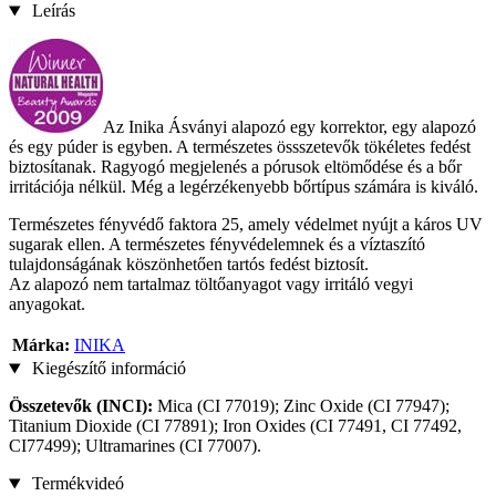
Leírás
Az Inika Ásványi alapozó egy korrektor, egy alapozó
és egy púder is egyben. A természetes össszetevők tökéletes fedést
biztosítanak. Ragyogó megjelenés a pórusok eltömődése és a bőr
irritációja nélkül. Még a legérzékenyebb bőrtípus számára is kiváló.
Természetes fényvédő faktora 25, amely védelmet nyújt a káros UV
sugarak ellen. A természetes fényvédelemnek és a víztaszító
tulajdonságának köszönhetően tartós fedést biztosít.
Az alapozó nem tartalmaz töltőanyagot vagy irritáló vegyi
anyagokat.
Márka:
INIKA
Kiegészítő információ
Összetevők (INCI):
Mica (CI 77019); Zinc Oxide (CI 77947);
Titanium Dioxide (CI 77891); Iron Oxides (CI 77491, CI 77492,
CI77499); Ultramarines (CI 77007).
Termékvideó