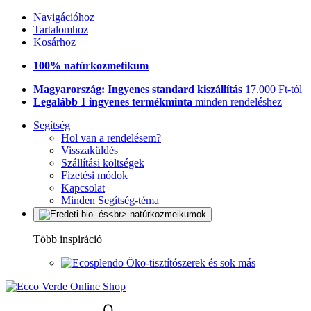
Navigációhoz
Tartalomhoz
Kosárhoz
100% natúrkozmetikum
Magyarország: Ingyenes standard kiszállítás
17.000 Ft-tól
Legalább 1 ingyenes termékminta
minden rendeléshez
Segítség
Hol van a rendelésem?
Visszaküldés
Szállítási költségek
Fizetési módok
Kapcsolat
Minden Segítség-téma
Több inspiráció
Öko-tisztítószerek és sok más