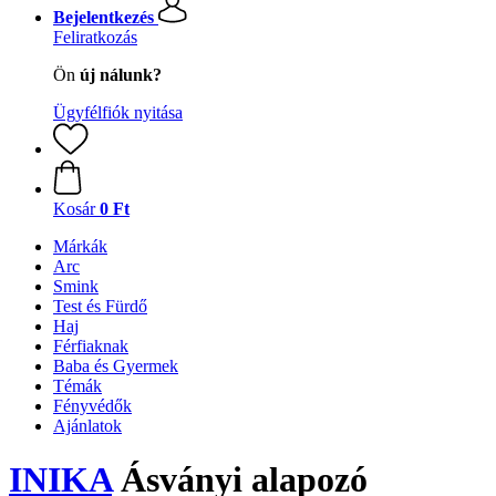
Bejelentkezés
Feliratkozás
Ön
új nálunk?
Ügyfélfiók nyitása
Kosár
0 Ft
Márkák
Arc
Smink
Test és Fürdő
Haj
Férfiaknak
Baba és Gyermek
Témák
Fényvédők
Ajánlatok
INIKA
Ásványi alapozó