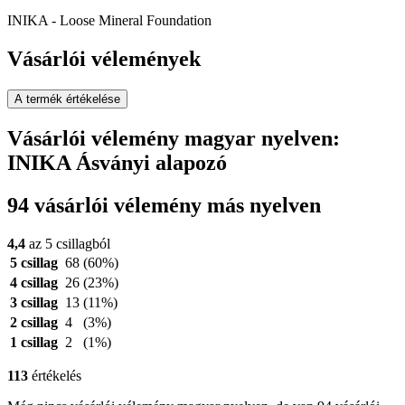
INIKA - Loose Mineral Foundation
Vásárlói vélemények
A termék értékelése
Vásárlói vélemény magyar nyelven:
INIKA Ásványi alapozó
94 vásárlói vélemény más nyelven
4,4
az 5 csillagból
5 csillag
68
(60%)
4 csillag
26
(23%)
3 csillag
13
(11%)
2 csillag
4
(3%)
1 csillag
2
(1%)
113
értékelés