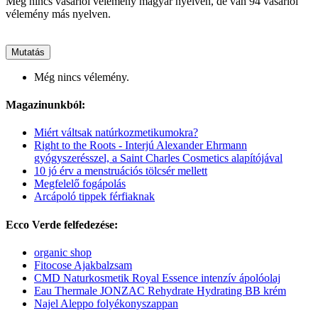
Még nincs vásárlói vélemény magyar nyelven, de van 94 vásárlói
vélemény más nyelven.
Mutatás
Még nincs vélemény.
Magazinunkból:
Miért váltsak natúrkozmetikumokra?
Right to the Roots - Interjú Alexander Ehrmann
gyógyszerésszel, a Saint Charles Cosmetics alapítójával
10 jó érv a menstruációs tölcsér mellett
Megfelelő fogápolás
Arcápoló tippek férfiaknak
Ecco Verde felfedezése:
organic shop
Fitocose Ajakbalzsam
CMD Naturkosmetik Royal Essence intenzív ápolóolaj
Eau Thermale JONZAC Rehydrate Hydrating BB krém
Najel Aleppo folyékonyszappan