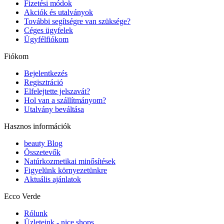
Fizetési módok
Akciók és utalványok
További segítségre van szüksége?
Céges ügyfelek
Ügyfélfiókom
Fiókom
Bejelentkezés
Regisztráció
Elfelejtette jelszavát?
Hol van a szállítmányom?
Utalvány beváltása
Hasznos információk
beauty Blog
Összetevők
Natúrkozmetikai minősítések
Figyelünk környezetünkre
Aktuális ajánlatok
Ecco Verde
Rólunk
Üzleteink - nice shops