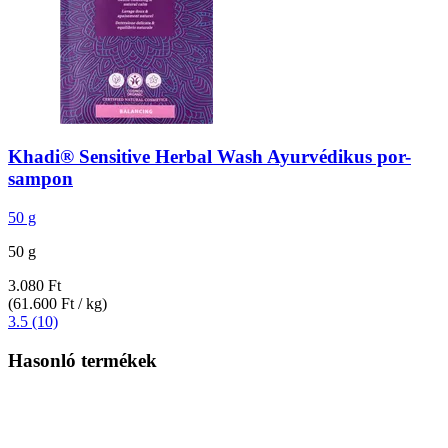
Khadi®
Sensitive Herbal Wash Ayurvédikus por-​
sampon
50 g
50 g
3.080 Ft
(61.600 Ft / kg)
3.5 (10)
Hasonló termékek