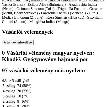
Acacia Concinna (Shikakai) - Emblica Officinalis (Amla) - Adatoda
Vasika (Bansa) - Eclipta Alba (Bhringaraj) - Azadirachta Indica
(Neem) - Ocimum Sanctum (Tulsi) - Trigonella Foenum - Greacum
(Methi, Bockshornklee) - Lawsonia Enermis (Mehendi) - Citrus
Medica Limonum (Zitrone) - Rosa Sinensis (Hibiskus) - Syzygium
Cumini (Jamun) - Mangifera Indica (Mango)
Vásárlói vélemények
A termék értékelése
0 Vásárlói vélemény magyar nyelven:
Khadi® Gyógynövény hajmosó por
97 vásárlói vélemény más nyelven
4,3
az 5 csillagból
5 csillag
74
(58%)
4 csillag
30
(23%)
3 csillag
10
(7%)
2 csillag
8
(6%)
1 csillag
5
(3%)