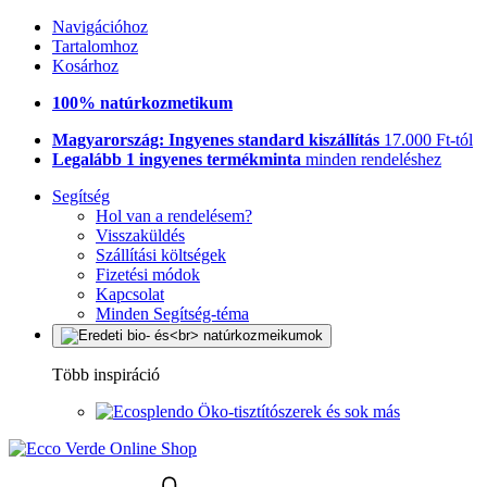
Navigációhoz
Tartalomhoz
Kosárhoz
100% natúrkozmetikum
Magyarország: Ingyenes standard kiszállítás
17.000 Ft-tól
Legalább 1 ingyenes termékminta
minden rendeléshez
Segítség
Hol van a rendelésem?
Visszaküldés
Szállítási költségek
Fizetési módok
Kapcsolat
Minden Segítség-téma
Több inspiráció
Öko-tisztítószerek és sok más