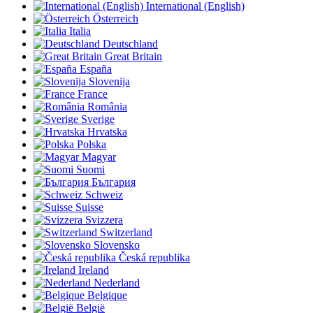
International (English)
Österreich
Italia
Deutschland
Great Britain
España
Slovenija
France
România
Sverige
Hrvatska
Polska
Magyar
Suomi
България
Schweiz
Suisse
Svizzera
Switzerland
Slovensko
Česká republika
Ireland
Nederland
Belgique
België