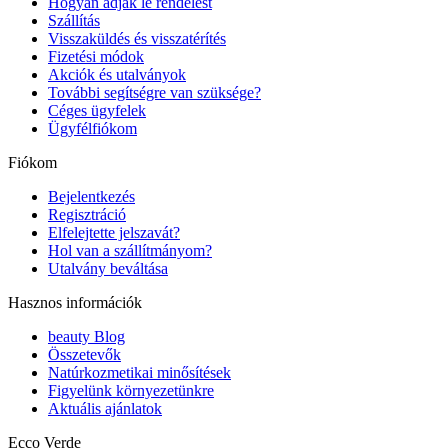
Hogyan adjak le rendelést
Szállítás
Visszaküldés és visszatérítés
Fizetési módok
Akciók és utalványok
További segítségre van szüksége?
Céges ügyfelek
Ügyfélfiókom
Fiókom
Bejelentkezés
Regisztráció
Elfelejtette jelszavát?
Hol van a szállítmányom?
Utalvány beváltása
Hasznos információk
beauty Blog
Összetevők
Natúrkozmetikai minősítések
Figyelünk környezetünkre
Aktuális ajánlatok
Ecco Verde