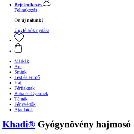
Bejelentkezés
Feliratkozás
Ön
új nálunk?
Ügyfélfiók nyitása
Márkák
Arc
Smink
Test és Fürdő
Haj
Férfiaknak
Baba és Gyermek
Témák
Fényvédők
Ajánlatok
Khadi®
Gyógynövény hajmosó