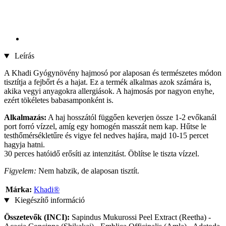
Leírás
A Khadi Gyógynövény hajmosó por alaposan és természetes módon
tisztítja a fejbőrt és a hajat. Ez a termék alkalmas azok számára is,
akika vegyi anyagokra allergiások. A hajmosás por nagyon enyhe,
ezért tökéletes babasamponként is.
Alkalmazás:
A haj hosszától függően keverjen össze 1-2 evőkanál
port forró vízzel, amíg egy homogén masszát nem kap. Hűtse le
testhőmérsékletűre és vigye fel nedves hajára, majd 10-15 percet
hagyja hatni.
30 perces hatóidő erősíti az intenzitást. Öblítse le tiszta vízzel.
Figyelem:
Nem habzik, de alaposan tisztít.
Márka:
Khadi®
Kiegészítő információ
Összetevők (INCI):
Sapindus Mukurossi Peel Extract (Reetha) -