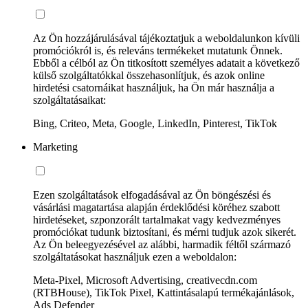
Az Ön hozzájárulásával tájékoztatjuk a weboldalunkon kívüli
promóciókról is, és releváns termékeket mutatunk Önnek.
Ebből a célból az Ön titkosított személyes adatait a következő
külső szolgáltatókkal összehasonlítjuk, és azok online
hirdetési csatornáikat használjuk, ha Ön már használja a
szolgáltatásaikat:
Bing, Criteo, Meta, Google, LinkedIn, Pinterest, TikTok
Marketing
Ezen szolgáltatások elfogadásával az Ön böngészési és
vásárlási magatartása alapján érdeklődési köréhez szabott
hirdetéseket, szponzorált tartalmakat vagy kedvezményes
promóciókat tudunk biztosítani, és mérni tudjuk azok sikerét.
Az Ön beleegyezésével az alábbi, harmadik féltől származó
szolgáltatásokat használjuk ezen a weboldalon:
Meta-Pixel, Microsoft Advertising, creativecdn.com
(RTBHouse), TikTok Pixel, Kattintásalapú termékajánlások,
Ads Defender