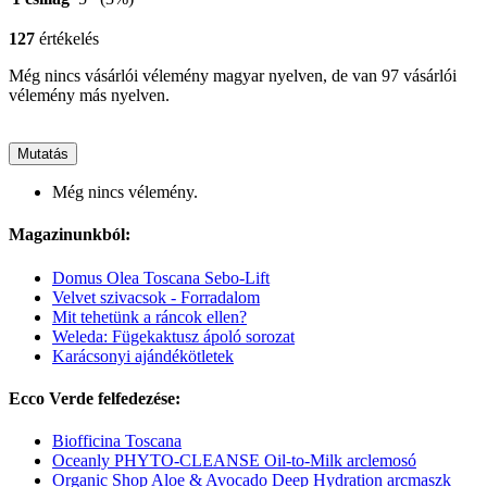
127
értékelés
Még nincs vásárlói vélemény magyar nyelven, de van 97 vásárlói
vélemény más nyelven.
Mutatás
Még nincs vélemény.
Magazinunkból:
Domus Olea Toscana Sebo-Lift
Velvet szivacsok - Forradalom
Mit tehetünk a ráncok ellen?
Weleda: Fügekaktusz ápoló sorozat
Karácsonyi ajándékötletek
Ecco Verde felfedezése:
Biofficina Toscana
Oceanly PHYTO-CLEANSE Oil-to-Milk arclemosó
Organic Shop Aloe & Avocado Deep Hydration arcmaszk