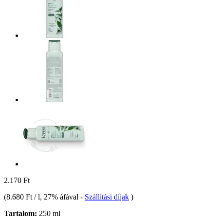
2.170 Ft
(
8.680 Ft / l
, 27% áfával
-
Szállítási díjak
)
Tartalom:
250 ml