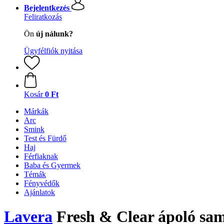
Bejelentkezés
Feliratkozás
Ön
új nálunk?
Ügyfélfiók nyitása
Kosár
0 Ft
Márkák
Arc
Smink
Test és Fürdő
Haj
Férfiaknak
Baba és Gyermek
Témák
Fényvédők
Ajánlatok
Lavera
Fresh & Clear ápoló sa