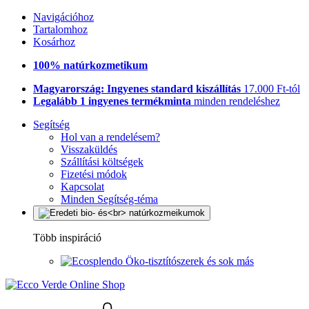
Navigációhoz
Tartalomhoz
Kosárhoz
100% natúrkozmetikum
Magyarország: Ingyenes standard kiszállítás
17.000 Ft-tól
Legalább 1 ingyenes termékminta
minden rendeléshez
Segítség
Hol van a rendelésem?
Visszaküldés
Szállítási költségek
Fizetési módok
Kapcsolat
Minden Segítség-téma
Több inspiráció
Öko-tisztítószerek és sok más