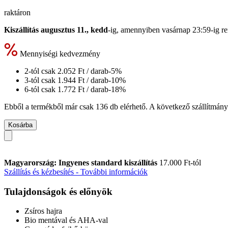
raktáron
Kiszállítás augusztus 11., kedd
-ig, amennyiben
vasárnap 23:59-ig
re
Mennyiségi kedvezmény
2-tól csak
2.052 Ft
/ darab
-5%
3-tól csak
1.944 Ft
/ darab
-10%
6-tól csak
1.772 Ft
/ darab
-18%
Ebből a termékből már csak 136 db elérhető. A következő szállítmány 
Kosárba
Magyarország: Ingyenes standard kiszállítás
17.000 Ft-tól
Szállítás és kézbesítés - További információk
Tulajdonságok és előnyök
Zsíros hajra
Bio mentával és AHA-val