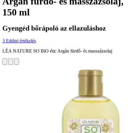
Argán fürdő- és masszázsolaj,
150 ml
Gyengéd bőrápoló az ellazuláshoz
3 Eddigi értékelés
LÉA NATURE SO BiO étic Argán fürdő- és masszázsolaj