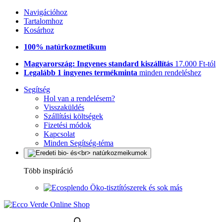
Navigációhoz
Tartalomhoz
Kosárhoz
100% natúrkozmetikum
Magyarország: Ingyenes standard kiszállítás
17.000 Ft-tól
Legalább 1 ingyenes termékminta
minden rendeléshez
Segítség
Hol van a rendelésem?
Visszaküldés
Szállítási költségek
Fizetési módok
Kapcsolat
Minden Segítség-téma
Több inspiráció
Öko-tisztítószerek és sok más