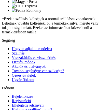
*Ezek a szállítási költségek a normál szállításra vonatkoznak.
Lehetnek további költségek, pl. a termékek súlya, mérete vagy
tulajdonságai miatt. Ezeket az információkat közvetlenül a
termékleírásban találja.
Segítség
Hogyan adjak le rendelést
Szállítás
Visszaküldés és visszatérítés
Fizetési módok
Akciók és utalványok
További segítségre van szüksége?
Céges ügyfelek
Ügyfélfiókom
Fiókom
Bejelentkezés
Regisztráció
Elfelejtette jelszavát?
Hol van a szállítmányom?