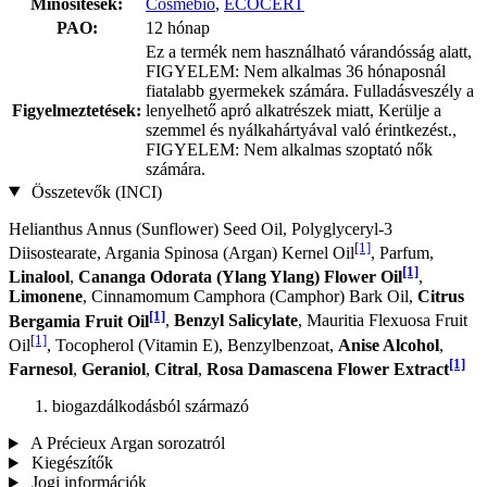
Minősítések:
Cosmébio
,
ECOCERT
PAO:
12 hónap
Ez a termék nem használható várandósság alatt,
FIGYELEM: Nem alkalmas 36 hónaposnál
fiatalabb gyermekek számára. Fulladásveszély a
Figyelmeztetések:
lenyelhető apró alkatrészek miatt, Kerülje a
szemmel és nyálkahártyával való érintkezést.,
FIGYELEM: Nem alkalmas szoptató nők
számára.
Összetevők (INCI)
Helianthus Annus (Sunflower) Seed Oil, Polyglyceryl-3
[1]
Diisostearate, Argania Spinosa (Argan) Kernel Oil
, Parfum,
[1]
Linalool
,
Cananga Odorata (Ylang Ylang) Flower Oil
,
Limonene
, Cinnamomum Camphora (Camphor) Bark Oil,
Citrus
[1]
Bergamia Fruit Oil
,
Benzyl Salicylate
, Mauritia Flexuosa Fruit
[1]
Oil
, Tocopherol (Vitamin E), Benzylbenzoat,
Anise Alcohol
,
[1]
Farnesol
,
Geraniol
,
Citral
,
Rosa Damascena Flower Extract
biogazdálkodásból származó
A Précieux Argan sorozatról
Kiegészítők
Jogi információk