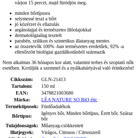
várjon 15 percet, majd fürödjön meg.
minden bőrtípusra
selymessé teszi a bőrt
jó közérzet és ellazulás
argánolajjal és természetes illóolajokkal
dermatológiailag tesztelt
parabén, szilikon és szintetikus illatanyag mentes
az összetevők 100% -ban természetes eredetűek, 92% -a
ellenőrzött biológiai gazdálkodásból származik
Nem alkalmas 36 hónapos kor alatt, valamint terhes és szoptató nők
esetében. Kerüljük a szemmel és a nyálkahártyával való érintkezést!
Cikkszám:
GLN-21413
Tartalom:
150 ml
EAN:
3478821003680
Márka:
LÉA NATURE SO BiO étic
Terméktípusok:
Fürdőadalékok
Igényes bőr, Minden bőrtípus, Érett bőr, Száraz
Bőrtípus:
bőr
Tulajdonságok:
Műanyag-csökkentett
Illatjegyek:
Virágos, Citrusos / Citrusszerű