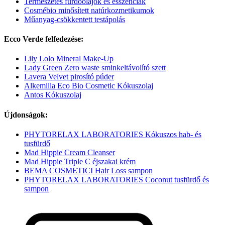
Természetes fürdőolajok és esszenciák
Cosmébio minősített natúrkozmetikumok
Műanyag-csökkentett testápolás
Ecco Verde felfedezése:
Lily Lolo Mineral Make-Up
Lady Green Zero waste sminkeltávolító szett
Lavera Velvet pirosító púder
Alkemilla Eco Bio Cosmetic Kókuszolaj
Antos Kókuszolaj
Újdonságok:
PHYTORELAX LABORATORIES Kókuszos hab- és
tusfürdő
Mad Hippie Cream Cleanser
Mad Hippie Triple C éjszakai krém
BEMA COSMETICI Hair Loss sampon
PHYTORELAX LABORATORIES Coconut tusfürdő és
sampon