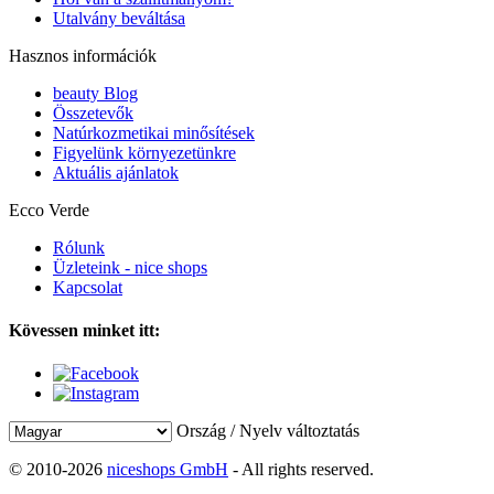
Utalvány beváltása
Hasznos információk
beauty Blog
Összetevők
Natúrkozmetikai minősítések
Figyelünk környezetünkre
Aktuális ajánlatok
Ecco Verde
Rólunk
Üzleteink - nice shops
Kapcsolat
Kövessen minket itt:
Ország / Nyelv változtatás
© 2010-2026
niceshops GmbH
- All rights reserved.