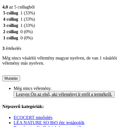
4,0
az 5 csillagból
5 csillag
1
(33%)
4 csillag
1
(33%)
3 csillag
1
(33%)
2 csillag
0
(0%)
1 csillag
0
(0%)
3
értékelés
Még nincs vásárlói vélemény magyar nyelven, de van 1 vásárlói
vélemény más nyelven.
Mutatás
Még nincs vélemény.
Legyen Ön az első, aki véleményt ír erről a termékről.
Népszerű kategóriák:
ECOCERT minősítés
LÉA NATURE SO BiO étic testápolók