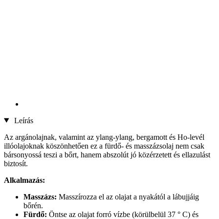
Leírás
Az argánolajnak, valamint az ylang-ylang, bergamott és Ho-levél
illóolajoknak köszönhetően ez a fürdő- és masszázsolaj nem csak
bársonyossá teszi a bőrt, hanem abszolút jó közérzetett és ellazulást
biztosít.
Alkalmazás:
Masszázs:
Masszírozza el az olajat a nyakától a lábujjáig
bőrén.
Fürdő:
Öntse az olajat forró vízbe (körülbelül 37 ° C) és