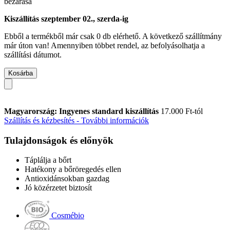
bezárása
Kiszállítás szeptember 02., szerda-ig
Ebből a termékből már csak 0 db elérhető. A következő szállítmány
már úton van! Amennyiben többet rendel, az befolyásolhatja a
szállítási dátumot.
Kosárba
Magyarország: Ingyenes standard kiszállítás
17.000 Ft-tól
Szállítás és kézbesítés - További információk
Tulajdonságok és előnyök
Táplálja a bőrt
Hatékony a bőröregedés ellen
Antioxidánsokban gazdag
Jó közérzetet biztosít
Cosmébio