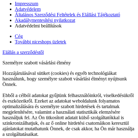
Impresszum
Adatvédelem
Általános Szerződési Feltételek és Elállási Tájékoztató
Akadálymentesítési nyilatkozat
Adatvédelmi beállítások
Cég
További niceshops üzletek
Elállás a szerződéstől
Személyre szabott vásárlási élmény
Hozzájárulásával sütiket (cookies) és egyéb technológiákat
használunk, hogy személyre szabott vásárlási élményt nyújtsunk
Önnek.
Ebből a célból adatokat gyűjtünk felhasználóinkról, viselkedésükről
és eszközeikről. Ezeket az adatokat weboldalunk folyamatos
optimalizálására és személyre szabott hirdetések és tartalmak
megjelenítésére, valamint a használati statisztikák elemzésére
használjuk fel. Az Ön titkosított adatait külső szolgáltatókkal is
szinkronizálhatjuk, és az ő online hirdetési csatornáikon keresztül
ajánlatokat mutathatunk Önnek, de csak akkor, ha Ön már használja
a szolgáltatásaikat.