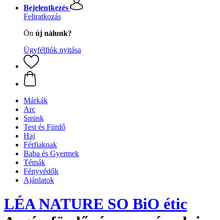
Bejelentkezés
Feliratkozás
Ön
új nálunk?
Ügyfélfiók nyitása
Márkák
Arc
Smink
Test és Fürdő
Haj
Férfiaknak
Baba és Gyermek
Témák
Fényvédők
Ajánlatok
LÉA NATURE SO BiO étic