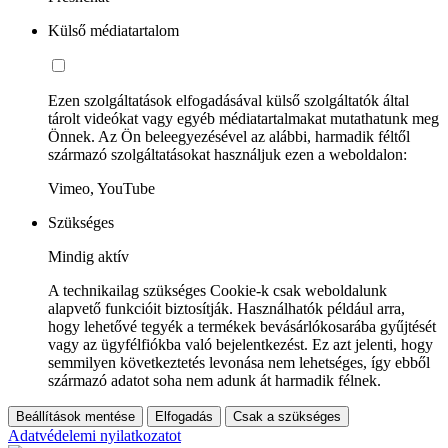
Külső médiatartalom
Ezen szolgáltatások elfogadásával külső szolgáltatók által
tárolt videókat vagy egyéb médiatartalmakat mutathatunk meg
Önnek. Az Ön beleegyezésével az alábbi, harmadik féltől
származó szolgáltatásokat használjuk ezen a weboldalon:
Vimeo, YouTube
Szükséges
Mindig aktív
A technikailag szükséges Cookie-k csak weboldalunk
alapvető funkcióit biztosítják. Használhatók például arra,
hogy lehetővé tegyék a termékek bevásárlókosarába gyűjtését
vagy az ügyfélfiókba való bejelentkezést. Ez azt jelenti, hogy
semmilyen következtetés levonása nem lehetséges, így ebből
származó adatot soha nem adunk át harmadik félnek.
Beállítások mentése
Elfogadás
Csak a szükséges
Adatvédelemi nyilatkozatot