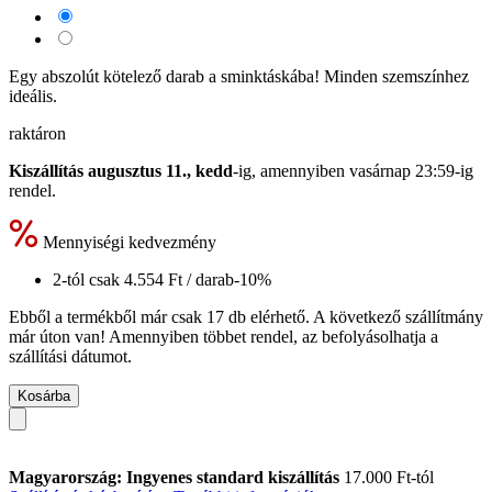
Egy abszolút kötelező darab a sminktáskába! Minden szemszínhez
ideális.
raktáron
Kiszállítás augusztus 11., kedd
-ig, amennyiben
vasárnap 23:59-ig
rendel.
Mennyiségi kedvezmény
2-tól csak
4.554 Ft
/ darab
-10%
Ebből a termékből már csak 17 db elérhető. A következő szállítmány
már úton van! Amennyiben többet rendel, az befolyásolhatja a
szállítási dátumot.
Kosárba
Magyarország: Ingyenes standard kiszállítás
17.000 Ft-tól