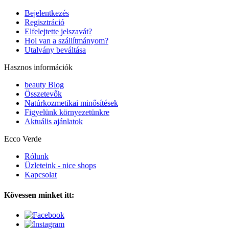
Bejelentkezés
Regisztráció
Elfelejtette jelszavát?
Hol van a szállítmányom?
Utalvány beváltása
Hasznos információk
beauty Blog
Összetevők
Natúrkozmetikai minősítések
Figyelünk környezetünkre
Aktuális ajánlatok
Ecco Verde
Rólunk
Üzleteink - nice shops
Kapcsolat
Kövessen minket itt: