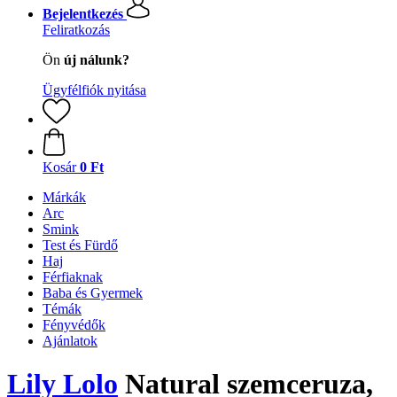
Bejelentkezés
Feliratkozás
Ön
új nálunk?
Ügyfélfiók nyitása
Kosár
0 Ft
Márkák
Arc
Smink
Test és Fürdő
Haj
Férfiaknak
Baba és Gyermek
Témák
Fényvédők
Ajánlatok
Lily Lolo
Natural szemceruza,