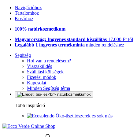
Navigációhoz
Tartalomhoz
Kosárhoz
100% natúrkozmetikum
Magyarország: Ingyenes standard kiszállítás
17.000 Ft-tól
Legalább 1 ingyenes termékminta
minden rendeléshez
Segítség
Hol van a rendelésem?
Visszaküldés
Szállítási költségek
Fizetési módok
Kapcsolat
Minden Segítség-téma
Több inspiráció
Öko-tisztítószerek és sok más