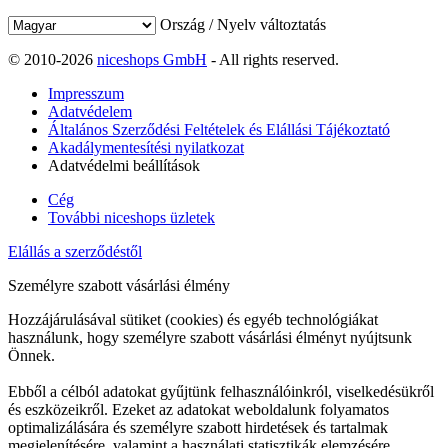
Ország / Nyelv változtatás
© 2010-2026
niceshops GmbH
- All rights reserved.
Impresszum
Adatvédelem
Általános Szerződési Feltételek és Elállási Tájékoztató
Akadálymentesítési nyilatkozat
Adatvédelmi beállítások
Cég
További niceshops üzletek
Elállás a szerződéstől
Személyre szabott vásárlási élmény
Hozzájárulásával sütiket (cookies) és egyéb technológiákat
használunk, hogy személyre szabott vásárlási élményt nyújtsunk
Önnek.
Ebből a célból adatokat gyűjtünk felhasználóinkról, viselkedésükről
és eszközeikről. Ezeket az adatokat weboldalunk folyamatos
optimalizálására és személyre szabott hirdetések és tartalmak
megjelenítésére, valamint a használati statisztikák elemzésére