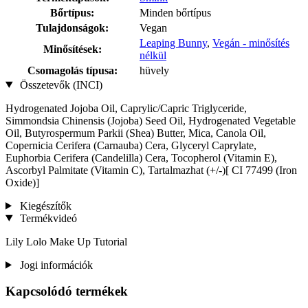
Bőrtípus:
Minden bőrtípus
Tulajdonságok:
Vegan
Leaping Bunny
,
Vegán - minősítés
Minősítések:
nélkül
Csomagolás típusa:
hüvely
Összetevők (INCI)
Hydrogenated Jojoba Oil, Caprylic/Capric Triglyceride,
Simmondsia Chinensis (Jojoba) Seed Oil, Hydrogenated Vegetable
Oil, Butyrospermum Parkii (Shea) Butter, Mica, Canola Oil,
Copernicia Cerifera (Carnauba) Cera, Glyceryl Caprylate,
Euphorbia Cerifera (Candelilla) Cera, Tocopherol (Vitamin E),
Ascorbyl Palmitate (Vitamin C), Tartalmazhat (+/-)[ CI 77499 (Iron
Oxide)]
Kiegészítők
Termékvideó
Lily Lolo Make Up Tutorial
Jogi információk
Kapcsolódó termékek