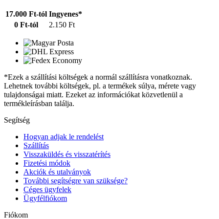
17.000 Ft-tól
Ingyenes*
0 Ft-tól
2.150 Ft
*Ezek a szállítási költségek a normál szállításra vonatkoznak.
Lehetnek további költségek, pl. a termékek súlya, mérete vagy
tulajdonságai miatt. Ezeket az információkat közvetlenül a
termékleírásban találja.
Segítség
Hogyan adjak le rendelést
Szállítás
Visszaküldés és visszatérítés
Fizetési módok
Akciók és utalványok
További segítségre van szüksége?
Céges ügyfelek
Ügyfélfiókom
Fiókom