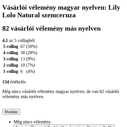
Vásárlói vélemény magyar nyelven: Lily
Lolo Natural szemceruza
82 vásárlói vélemény más nyelven
4,1
az 5 csillagból
5 csillag
67
(50%)
4 csillag
38
(28%)
3 csillag
13
(9%)
2 csillag
10
(7%)
1 csillag
6
(4%)
134
értékelés
Még nincs vásárlói vélemény magyar nyelven, de van 82 vásárlói
vélemény más nyelven.
Mutatás
Még nincs vélemény.