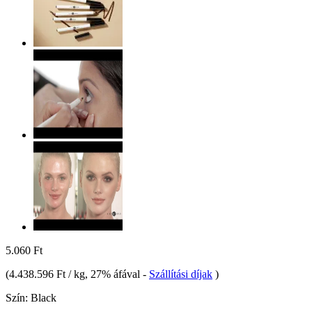
5.060 Ft
(
4.438.596 Ft / kg
, 27% áfával
-
Szállítási díjak
)
Szín:
Black