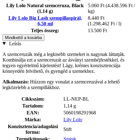
Lily Lolo Natural szemceruza, Black
5.060 Ft
(4.438.596 Ft /
(1,14 g)
kg)
Lily Lolo Big Lash szempillaspirál,
8.440 Ft
6,50 ml
(1.298.462 Ft / l)
Teljes összeg:
13.500 Ft
Mindkettő a kosárba
Leírás
A szemceruzák még a legkisebb szemeket is nagynak láttatják.
Kombinálja ezt a szemceruzát az ásványi szemhéjfestékkel, és
tegyen egyértelmű kijelentést! Lágy, krémes konzisztenciája
könnyedén felvihető, és gyengéd a szemekhez.
Alkalmazás:
Húzzon egy vonalat a szemceruzával a lehető
legközelebb a szempillákhoz.
Cikkszám:
LL-NEP-BL
Tartalom:
1,14 g
EAN:
5060198291968
Márka:
Lily Lolo
Konzisztencia/adagolási
Stift
forma:
Terméktípusok:
Smink