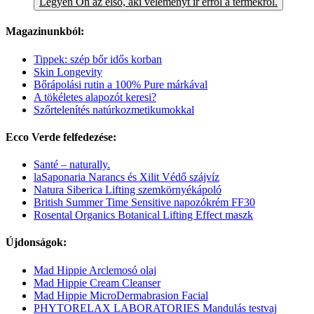
Legyen Ön az első, aki véleményt ír erről a termékről.
Magazinunkból:
Tippek: szép bőr idős korban
Skin Longevity
Bőrápolási rutin a 100% Pure márkával
A tökéletes alapozót keresi?
Szőrtelenítés natúrkozmetikumokkal
Ecco Verde felfedezése:
Santé – naturally.
laSaponaria Narancs és Xilit Védő szájvíz
Natura Siberica Lifting szemkörnyékápoló
British Summer Time Sensitive napozókrém FF30
Rosental Organics Botanical Lifting Effect maszk
Újdonságok:
Mad Hippie Arclemosó olaj
Mad Hippie Cream Cleanser
Mad Hippie MicroDermabrasion Facial
PHYTORELAX LABORATORIES Mandulás testvaj