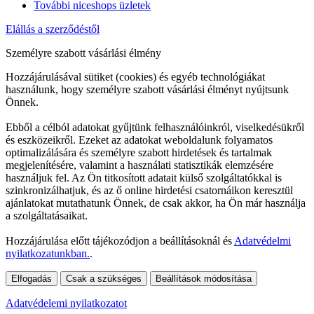
További niceshops üzletek
Elállás a szerződéstől
Személyre szabott vásárlási élmény
Hozzájárulásával sütiket (cookies) és egyéb technológiákat
használunk, hogy személyre szabott vásárlási élményt nyújtsunk
Önnek.
Ebből a célból adatokat gyűjtünk felhasználóinkról, viselkedésükről
és eszközeikről. Ezeket az adatokat weboldalunk folyamatos
optimalizálására és személyre szabott hirdetések és tartalmak
megjelenítésére, valamint a használati statisztikák elemzésére
használjuk fel. Az Ön titkosított adatait külső szolgáltatókkal is
szinkronizálhatjuk, és az ő online hirdetési csatornáikon keresztül
ajánlatokat mutathatunk Önnek, de csak akkor, ha Ön már használja
a szolgáltatásaikat.
Hozzájárulása előtt tájékozódjon a beállításoknál és
Adatvédelmi
nyilatkozatunkban.
.
Elfogadás
Csak a szükséges
Beállítások módosítása
Adatvédelemi nyilatkozatot