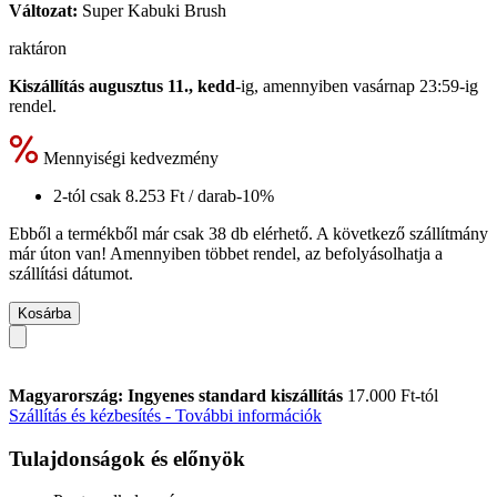
Változat:
Super Kabuki Brush
raktáron
Kiszállítás augusztus 11., kedd
-ig, amennyiben
vasárnap 23:59-ig
rendel.
Mennyiségi kedvezmény
2-tól csak
8.253 Ft
/ darab
-10%
Ebből a termékből már csak 38 db elérhető. A következő szállítmány
már úton van! Amennyiben többet rendel, az befolyásolhatja a
szállítási dátumot.
Kosárba
Magyarország: Ingyenes standard kiszállítás
17.000 Ft-tól
Szállítás és kézbesítés - További információk
Tulajdonságok és előnyök