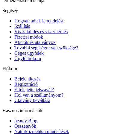
termékleírásban találja.
Segítség
Hogyan adjak le rendelést
Szállítás
Visszaküldés és visszatérítés
Fizetési módok
Akciók és utalványok
További segítségre van szüksége?
Céges ügyfelek
Ügyfélfiókom
Fiókom
Bejelentkezés
Regisztráció
Elfelejtette jelszavát?
Hol van a szállítmányom?
Utalvány beváltása
Hasznos információk
beauty Blog
Összetevők
Natúrkozmetikai minősítések