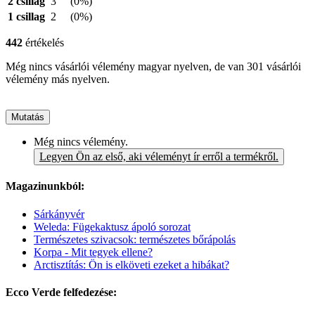
2 csillag
3
(0%)
1 csillag
2
(0%)
442
értékelés
Még nincs vásárlói vélemény magyar nyelven, de van 301 vásárlói
vélemény más nyelven.
Mutatás
Még nincs vélemény.
Legyen Ön az első, aki véleményt ír erről a termékről.
Magazinunkból:
Sárkányvér
Weleda: Fügekaktusz ápoló sorozat
Természetes szivacsok: természetes bőrápolás
Korpa - Mit tegyek ellene?
Arctisztítás: Ön is elköveti ezeket a hibákat?
Ecco Verde felfedezése: