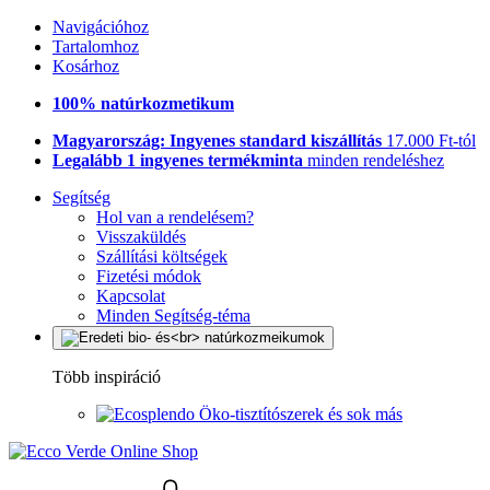
Navigációhoz
Tartalomhoz
Kosárhoz
100% natúrkozmetikum
Magyarország: Ingyenes standard kiszállítás
17.000 Ft-tól
Legalább 1 ingyenes termékminta
minden rendeléshez
Segítség
Hol van a rendelésem?
Visszaküldés
Szállítási költségek
Fizetési módok
Kapcsolat
Minden Segítség-téma
Több inspiráció
Öko-tisztítószerek és sok más