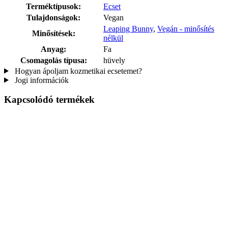
Terméktípusok:
Ecset
Tulajdonságok:
Vegan
Leaping Bunny
,
Vegán - minősítés
Minősítések:
nélkül
Anyag:
Fa
Csomagolás típusa:
hüvely
Hogyan ápoljam kozmetikai ecsetemet?
Jogi információk
Kapcsolódó termékek