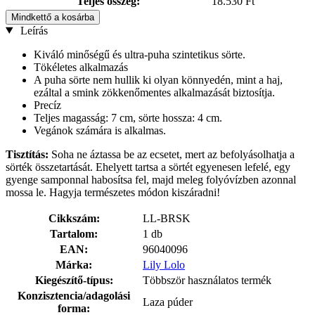
Teljes összeg:
18.530 Ft
Mindkettő a kosárba
Leírás
Kiváló minőségű és ultra-puha szintetikus sörte.
Tökéletes alkalmazás
A puha sörte nem hullik ki olyan könnyedén, mint a haj,
ezáltal a smink zökkenőmentes alkalmazását biztosítja.
Precíz
Teljes magasság: 7 cm, sörte hossza: 4 cm.
Vegánok számára is alkalmas.
Tisztítás:
Soha ne áztassa be az ecsetet, mert az befolyásolhatja a
sörték összetartását. Ehelyett tartsa a sörtét egyenesen lefelé, egy
gyenge samponnal habosítsa fel, majd meleg folyóvízben azonnal
mossa le. Hagyja természetes módon kiszáradni!
Cikkszám:
LL-BRSK
Tartalom:
1 db
EAN:
96040096
Márka:
Lily Lolo
Kiegészítő-típus:
Többször használatos termék
Konzisztencia/adagolási
Laza púder
forma: