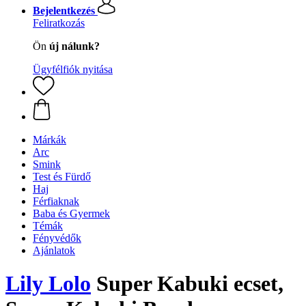
Bejelentkezés
Feliratkozás
Ön
új nálunk?
Ügyfélfiók nyitása
Márkák
Arc
Smink
Test és Fürdő
Haj
Férfiaknak
Baba és Gyermek
Témák
Fényvédők
Ajánlatok
Lily Lolo
Super Kabuki ecset,