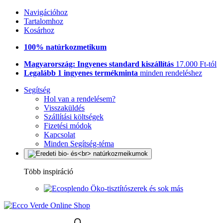
Navigációhoz
Tartalomhoz
Kosárhoz
100% natúrkozmetikum
Magyarország: Ingyenes standard kiszállítás
17.000 Ft-tól
Legalább 1 ingyenes termékminta
minden rendeléshez
Segítség
Hol van a rendelésem?
Visszaküldés
Szállítási költségek
Fizetési módok
Kapcsolat
Minden Segítség-téma
Több inspiráció
Öko-tisztítószerek és sok más