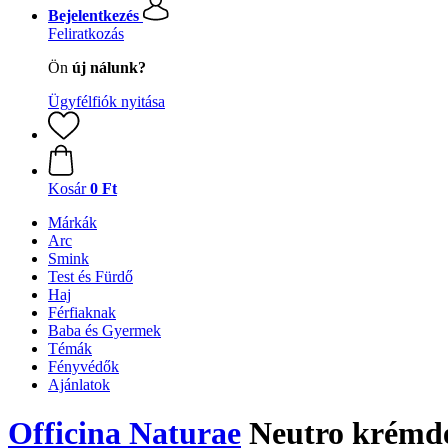
Bejelentkezés
Feliratkozás
Ön
új nálunk?
Ügyfélfiók nyitása
Kosár
0 Ft
Márkák
Arc
Smink
Test és Fürdő
Haj
Férfiaknak
Baba és Gyermek
Témák
Fényvédők
Ajánlatok
Officina Naturae
Neutro krémde