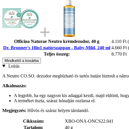
Officina Naturae Neutro krémdezodor, 40 g
4.110 Ft
Dr. Bronner's 18in1 natúrszappan - Baby-Mild, 240 ml
4.660 Ft
Teljes összeg:
8.770 Ft
Mindkettő a kosárba
Leírás
A Neutro CO.SO. dezodor megbízható és tartós hatást biztosít a nátron, a
Alkalmazás:
A legjobb, ha egy nagyon kis adaggal kezdi, majd eldönti, hog
A terméket tiszta, száraz hónalján oszlassa el.
Megjegyzés:
Hűvös és száraz helyen tárolandó.
Cikkszám:
XBO-ONA-ONCS22.041
Tartalom:
40 g