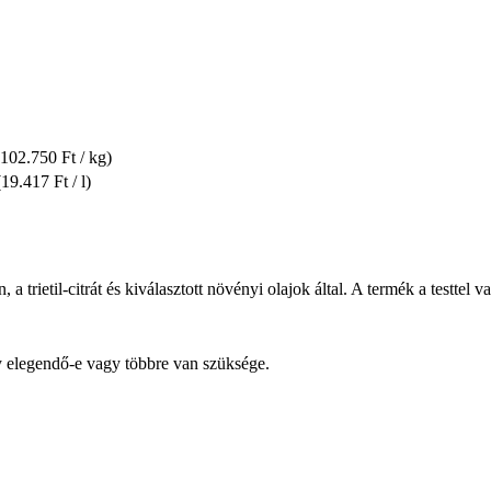
(102.750 Ft / kg)
(19.417 Ft / l)
 trietil-citrát és kiválasztott növényi olajok által. A termék a testtel v
y elegendő-e vagy többre van szüksége.