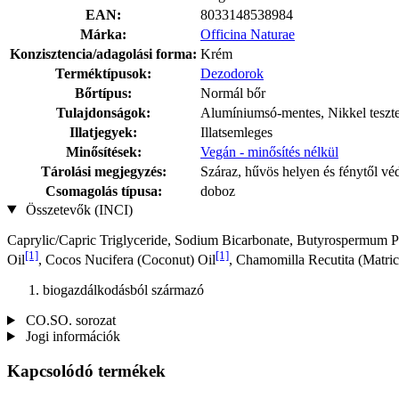
EAN:
8033148538984
Márka:
Officina Naturae
Konzisztencia/adagolási forma:
Krém
Terméktípusok:
Dezodorok
Bőrtípus:
Normál bőr
Tulajdonságok:
Alumíniumsó-mentes, Nikkel teszt
Illatjegyek:
Illatsemleges
Minősítések:
Vegán - minősítés nélkül
Tárolási megjegyzés:
Száraz, hűvös helyen és fénytől vé
Csomagolás típusa:
doboz
Összetevők (INCI)
Caprylic/Capric Triglyceride, Sodium Bicarbonate, Butyrospermum Par
[1]
[1]
Oil
, Cocos Nucifera (Coconut) Oil
, Chamomilla Recutita (Matric
biogazdálkodásból származó
CO.SO. sorozat
Jogi információk
Kapcsolódó termékek