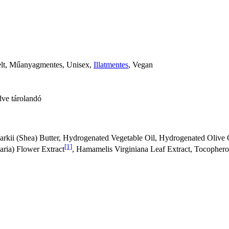
elt, Műanyagmentes, Unisex,
Illatmentes
, Vegan
dve tárolandó
kii (Shea) Butter, Hydrogenated Vegetable Oil, Hydrogenated Olive Oil
[1]
aria) Flower Extract
, Hamamelis Virginiana Leaf Extract, Tocophero