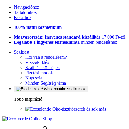
Navigációhoz
Tartalomhoz
Kosárhoz
100% natúrkozmetikum
Magyarország: Ingyenes standard kiszállítás
17.000 Ft-tól
Legalább 1 ingyenes termékminta
minden rendeléshez
Segítség
Hol van a rendelésem?
Visszaküldés
Szállítási költségek
Fizetési módok
Kapcsolat
Minden Segítség-téma
Több inspiráció
Öko-tisztítószerek és sok más