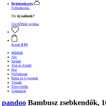
Bejelentkezés
Feliratkozás
Ön
új nálunk?
Ügyfélfiók nyitása
Kosár
0 Ft
Márkák
Arc
Smink
Test és Fürdő
Haj
Férfiaknak
Baba és Gyermek
Témák
Fényvédők
Ajánlatok
pandoo
Bambusz zsebkendők, 1