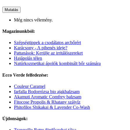
Mutatás
Még nincs vélemény.
Magazinunkból:
Szépségtippek a csodálatos arcbőrért
Karácsony - A pihenés ideje?
Pattanások: Kerülje az irritálószereket
Hajápolás télen
Natúrkozmetikai ápolók kombinált bőr számára
Ecco Verde felfedezése:
Couleur Caramel
farfalla Bodorrózsa bio ajakbalzsam
Akamuti Aromatic Comfrey balzsam
Fitocose Propolis & Rhatany szájvíz
Phitofilos Shikakai & Lavender Co-Wash
Újdonságok:
Tranquillo Retro fürdőszobai tálca