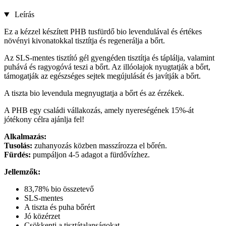
Leírás
Ez a kézzel készített PHB tusfürdő bio levendulával és értékes
növényi kivonatokkal tisztítja és regenerálja a bőrt.
Az SLS-mentes tisztító gél gyengéden tisztítja és táplálja, valamint
puhává és ragyogóvá teszi a bőrt. Az illóolajok nyugtatják a bőrt,
támogatják az egészséges sejtek megújulását és javítják a bőrt.
A tiszta bio levendula megnyugtatja a bőrt és az érzékek.
A PHB egy családi vállakozás, amely nyereségének 15%-át
jótékony célra ajánlja fel!
Alkalmazás:
Tusolás:
zuhanyozás közben masszírozza el bőrén.
Fürdés:
pumpáljon 4-5 adagot a fürdővízhez.
Jellemzők:
83,78% bio összetevő
SLS-mentes
A tiszta és puha bőrért
Jó közérzet
Csökkenti a tisztátalanságokat