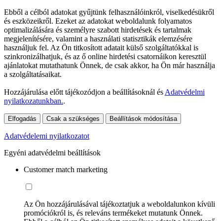
Ebből a célból adatokat gyűjtünk felhasználóinkról, viselkedésükről
és eszközeikről. Ezeket az adatokat weboldalunk folyamatos
optimalizálására és személyre szabott hirdetések és tartalmak
megjelenítésére, valamint a használati statisztikák elemzésére
használjuk fel. Az Ön titkosított adatait külső szolgáltatókkal is
szinkronizálhatjuk, és az ő online hirdetési csatornáikon keresztül
ajánlatokat mutathatunk Önnek, de csak akkor, ha Ön már használja
a szolgáltatásaikat.
Hozzájárulása előtt tájékozódjon a beállításoknál és
Adatvédelmi
nyilatkozatunkban.
.
Elfogadás
Csak a szükséges
Beállítások módosítása
Adatvédelemi nyilatkozatot
Egyéni adatvédelmi beállítások
Customer match marketing
Az Ön hozzájárulásával tájékoztatjuk a weboldalunkon kívüli
promóciókról is, és releváns termékeket mutatunk Önnek.