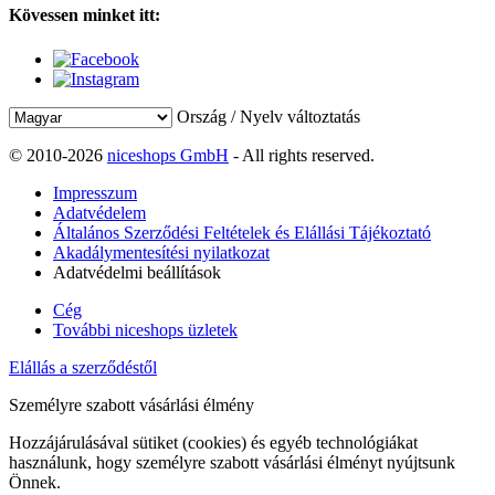
Kövessen minket itt:
Ország / Nyelv változtatás
© 2010-2026
niceshops GmbH
- All rights reserved.
Impresszum
Adatvédelem
Általános Szerződési Feltételek és Elállási Tájékoztató
Akadálymentesítési nyilatkozat
Adatvédelmi beállítások
Cég
További niceshops üzletek
Elállás a szerződéstől
Személyre szabott vásárlási élmény
Hozzájárulásával sütiket (cookies) és egyéb technológiákat
használunk, hogy személyre szabott vásárlási élményt nyújtsunk
Önnek.