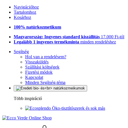
Navigációhoz
Tartalomhoz
Kosárhoz
100% natúrkozmetikum
Magyarország: Ingyenes standard kiszállítás
17.000 Ft-tól
Legalább 1 ingyenes termékminta
minden rendeléshez
Segítség
Hol van a rendelésem?
Visszaküldés
Szállítási költségek
Fizetési módok
Kapcsolat
Minden Segítség-téma
Több inspiráció
Öko-tisztítószerek és sok más