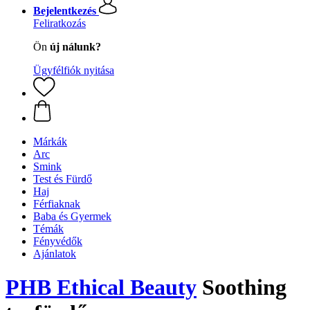
Bejelentkezés
Feliratkozás
Ön
új nálunk?
Ügyfélfiók nyitása
Márkák
Arc
Smink
Test és Fürdő
Haj
Férfiaknak
Baba és Gyermek
Témák
Fényvédők
Ajánlatok
PHB Ethical Beauty
Soothing