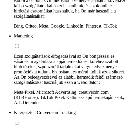
Ebből a célból az Ön titkosított személyes adatait a következő
külső szolgáltatókkal összehasonlítjuk, és azok online
hirdetési csatornáikat használjuk, ha Ön már használja a
szolgáltatásaikat:
Bing, Criteo, Meta, Google, LinkedIn, Pinterest, TikTok
Marketing
Ezen szolgáltatások elfogadásával az Ön böngészési és
vásárlási magatartása alapján érdeklődési köréhez szabott
hirdetéseket, szponzorált tartalmakat vagy kedvezményes
promóciókat tudunk biztosítani, és mérni tudjuk azok sikerét.
Az Ön beleegyezésével az alábbi, harmadik féltől származó
szolgáltatásokat használjuk ezen a weboldalon:
Meta-Pixel, Microsoft Advertising, creativecdn.com
(RTBHouse), TikTok Pixel, Kattintásalapú termékajánlások,
Ads Defender
Kiterjesztett Conversion-Tracking