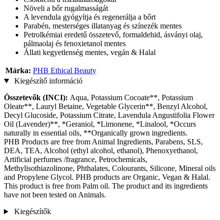
Növeli a bőr rugalmasságát
A levendula gyógyítja és regenerálja a bőrt
Parabén, mesterséges illatanyag és színezék mentes
Petrolkémiai eredetű összetevő, formaldehid, ásványi olaj,
pálmaolaj és fenoxietanol mentes
Állati kegyetlenség mentes, vegán & Halal
Márka:
PHB Ethical Beauty
Kiegészítő információ
Összetevők (INCI):
Aqua, Potassium Cocoate**, Potassium
Oleate**, Lauryl Betaine, Vegetable Glycerin**, Benzyl Alcohol,
Decyl Glucoside, Potassium Citrate, Lavendula Angustifolia Flower
Oil (Lavender)**, *Geraniol, *Limonene, *Linalool, *Occurs
naturally in essential oils, **Organically grown ingredients.
PHB Products are free from Animal Ingredients, Parabens, SLS,
DEA, TEA, Alcohol (ethyl alcohol, ethanol), Phenoxyethanol,
Artificial perfumes /fragrance, Petrochemicals,
Methylisothiazolinone, Phthalates, Colourants, Silicone, Mineral oils
and Propylene Glycol. PHB products are Organic, Vegan & Halal.
This product is free from Palm oil. The product and its ingredients
have not been tested on Animals.
Kiegészítők