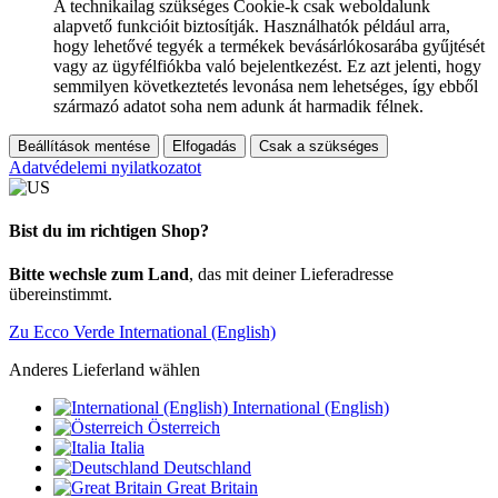
A technikailag szükséges Cookie-k csak weboldalunk
alapvető funkcióit biztosítják. Használhatók például arra,
hogy lehetővé tegyék a termékek bevásárlókosarába gyűjtését
vagy az ügyfélfiókba való bejelentkezést. Ez azt jelenti, hogy
semmilyen következtetés levonása nem lehetséges, így ebből
származó adatot soha nem adunk át harmadik félnek.
Beállítások mentése
Elfogadás
Csak a szükséges
Adatvédelemi nyilatkozatot
Bist du im richtigen Shop?
Bitte wechsle zum Land
, das mit deiner Lieferadresse
übereinstimmt.
Zu Ecco Verde International (English)
Anderes Lieferland wählen
International (English)
Österreich
Italia
Deutschland
Great Britain