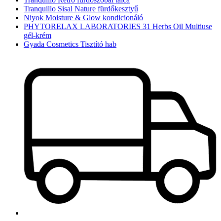
Tranquillo Sisal Nature fürdőkesztyű
Niyok Moisture & Glow kondicionáló
PHYTORELAX LABORATORIES 31 Herbs Oil Multiuse
gél-krém
Gyada Cosmetics Tisztító hab