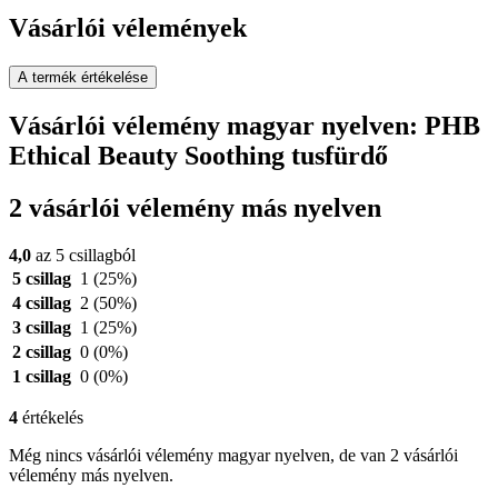
Vásárlói vélemények
A termék értékelése
Vásárlói vélemény magyar nyelven: PHB
Ethical Beauty Soothing tusfürdő
2 vásárlói vélemény más nyelven
4,0
az 5 csillagból
5 csillag
1
(25%)
4 csillag
2
(50%)
3 csillag
1
(25%)
2 csillag
0
(0%)
1 csillag
0
(0%)
4
értékelés
Még nincs vásárlói vélemény magyar nyelven, de van 2 vásárlói
vélemény más nyelven.