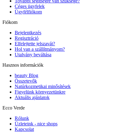
További segítségre van szüksége?
Céges ügyfelek
Ügyfélfiókom
Fiókom
Bejelentkezés
Regisztráció
Elfelejtette jelszavát?
Hol van a szállítmányom?
Utalvány beváltása
Hasznos információk
beauty Blog
Összetevők
Natúrkozmetikai minősítések
Figyelünk környezetünkre
Aktuális ajánlatok
Ecco Verde
Rólunk
Üzleteink - nice shops
Kapcsolat