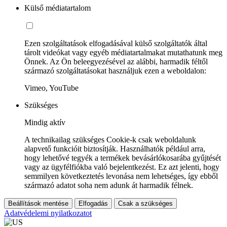
Külső médiatartalom
Ezen szolgáltatások elfogadásával külső szolgáltatók által
tárolt videókat vagy egyéb médiatartalmakat mutathatunk meg
Önnek. Az Ön beleegyezésével az alábbi, harmadik féltől
származó szolgáltatásokat használjuk ezen a weboldalon:
Vimeo, YouTube
Szükséges
Mindig aktív
A technikailag szükséges Cookie-k csak weboldalunk
alapvető funkcióit biztosítják. Használhatók például arra,
hogy lehetővé tegyék a termékek bevásárlókosarába gyűjtését
vagy az ügyfélfiókba való bejelentkezést. Ez azt jelenti, hogy
semmilyen következtetés levonása nem lehetséges, így ebből
származó adatot soha nem adunk át harmadik félnek.
Beállítások mentése
Elfogadás
Csak a szükséges
Adatvédelemi nyilatkozatot