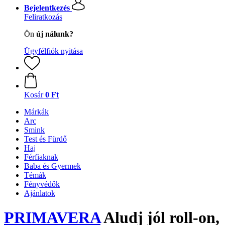
Bejelentkezés
Feliratkozás
Ön
új nálunk?
Ügyfélfiók nyitása
Kosár
0 Ft
Márkák
Arc
Smink
Test és Fürdő
Haj
Férfiaknak
Baba és Gyermek
Témák
Fényvédők
Ajánlatok
PRIMAVERA
Aludj jól roll-on,