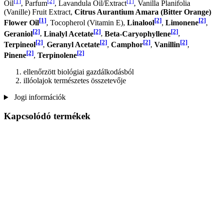
[1]
[2]
[1]
Oil
, Parfum
, Lavandula Oil/Extract
, Vanilla Planifolia
(Vanille) Fruit Extract,
Citrus Aurantium Amara (Bitter Orange)
[1]
[2]
[2]
Flower Oil
, Tocopherol (Vitamin E),
Linalool
,
Limonene
,
[2]
[2]
[2]
Geraniol
,
Linalyl Acetate
,
Beta-Caryophyllene
,
[2]
[2]
[2]
[2]
Terpineol
,
Geranyl Acetate
,
Camphor
,
Vanillin
,
[2]
[2]
Pinene
,
Terpinolene
ellenőrzött biológiai gazdálkodásból
illóolajok természetes összetevője
Jogi információk
Kapcsolódó termékek