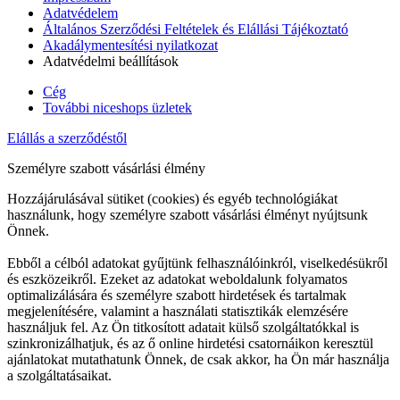
Adatvédelem
Általános Szerződési Feltételek és Elállási Tájékoztató
Akadálymentesítési nyilatkozat
Adatvédelmi beállítások
Cég
További niceshops üzletek
Elállás a szerződéstől
Személyre szabott vásárlási élmény
Hozzájárulásával sütiket (cookies) és egyéb technológiákat
használunk, hogy személyre szabott vásárlási élményt nyújtsunk
Önnek.
Ebből a célból adatokat gyűjtünk felhasználóinkról, viselkedésükről
és eszközeikről. Ezeket az adatokat weboldalunk folyamatos
optimalizálására és személyre szabott hirdetések és tartalmak
megjelenítésére, valamint a használati statisztikák elemzésére
használjuk fel. Az Ön titkosított adatait külső szolgáltatókkal is
szinkronizálhatjuk, és az ő online hirdetési csatornáikon keresztül
ajánlatokat mutathatunk Önnek, de csak akkor, ha Ön már használja
a szolgáltatásaikat.