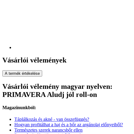
Vásárlói vélemények
A termék értékelése
Vásárlói vélemény magyar nyelven:
PRIMAVERA Aludj jól roll-on
Magazinunkból:
Táplálkozás és akné - van összefüggés?
Hogyan profitálhat a haj és a bőr az argánolaj előnyeiből?
Természetes szerek narancsbőr ellen