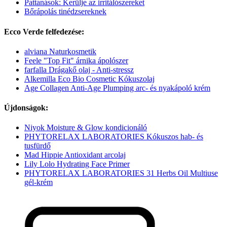
Pattanások: Kerülje az irritálószereket
Bőrápolás tinédzsereknek
Ecco Verde felfedezése:
alviana Naturkosmetik
Feele "Top Fit" árnika ápolószer
farfalla Drágakő olaj - Anti-stressz
Alkemilla Eco Bio Cosmetic Kókuszolaj
Age Collagen Anti-Age Plumping arc- és nyakápoló krém
Újdonságok:
Niyok Moisture & Glow kondicionáló
PHYTORELAX LABORATORIES Kókuszos hab- és
tusfürdő
Mad Hippie Antioxidant arcolaj
Lily Lolo Hydrating Face Primer
PHYTORELAX LABORATORIES 31 Herbs Oil Multiuse
gél-krém