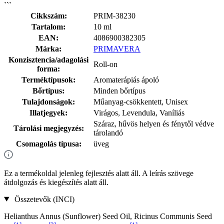
```
Cikkszám:
PRIM-38230
Tartalom:
10 ml
EAN:
4086900382305
Márka:
PRIMAVERA
Konzisztencia/adagolási
Roll-on
forma:
Terméktípusok:
Aromaterápiás ápoló
Bőrtípus:
Minden bőrtípus
Tulajdonságok:
Műanyag-csökkentett, Unisex
Illatjegyek:
Virágos, Levendula, Vaníliás
Száraz, hűvös helyen és fénytől védve
Tárolási megjegyzés:
tárolandó
Csomagolás típusa:
üveg
Ez a termékoldal jelenleg fejlesztés alatt áll. A leírás szövege
átdolgozás és kiegészítés alatt áll.
Összetevők (INCI)
Helianthus Annus (Sunflower) Seed Oil, Ricinus Communis Seed