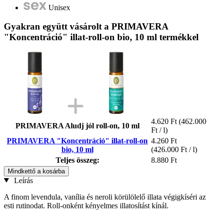
Unisex
Gyakran együtt vásárolt a PRIMAVERA
"Koncentráció" illat-roll-on bio, 10 ml termékkel
4.620 Ft
(462.000
PRIMAVERA Aludj jól roll-on, 10 ml
Ft / l)
PRIMAVERA "Koncentráció" illat-roll-on
4.260 Ft
bio, 10 ml
(426.000 Ft / l)
Teljes összeg:
8.880 Ft
Mindkettő a kosárba
Leírás
A finom levendula, vanília és neroli körülölelő illata végigkíséri az
esti rutinodat. Roll-onként kényelmes illatosítást kínál.