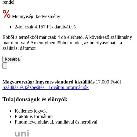
rendel.
Mennyiségi kedvezmény
2-tól csak
4.157 Ft
/ darab
-10%
Ebből a termékből már csak 4 db elérhető. A következő szállítmány
már úton van! Amennyiben többet rendel, az befolyásolhatja a
szállítási dátumot.
Kosárba
Magyarország: Ingyenes standard kiszállítás
17.000 Ft-tól
Szállítás és kézbesítés - További információk
Tulajdonságok és előnyök
Kellemes jegyek
Praktikus formátum
Finom levendulával, vaníliával és nerolival