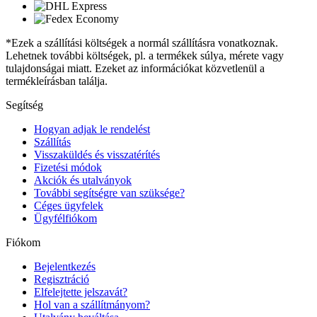
*Ezek a szállítási költségek a normál szállításra vonatkoznak.
Lehetnek további költségek, pl. a termékek súlya, mérete vagy
tulajdonságai miatt. Ezeket az információkat közvetlenül a
termékleírásban találja.
Segítség
Hogyan adjak le rendelést
Szállítás
Visszaküldés és visszatérítés
Fizetési módok
Akciók és utalványok
További segítségre van szüksége?
Céges ügyfelek
Ügyfélfiókom
Fiókom
Bejelentkezés
Regisztráció
Elfelejtette jelszavát?
Hol van a szállítmányom?