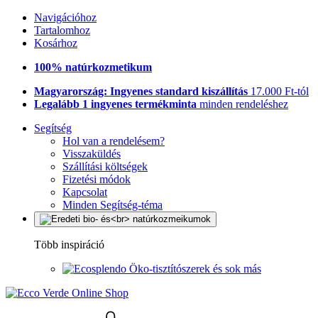
Navigációhoz
Tartalomhoz
Kosárhoz
100% natúrkozmetikum
Magyarország: Ingyenes standard kiszállítás
17.000 Ft-tól
Legalább 1 ingyenes termékminta
minden rendeléshez
Segítség
Hol van a rendelésem?
Visszaküldés
Szállítási költségek
Fizetési módok
Kapcsolat
Minden Segítség-téma
Több inspiráció
Öko-tisztítószerek és sok más