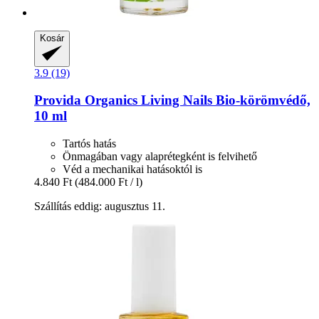
Kosár
3.9 (19)
Provida Organics
Living Nails Bio-​körömvédő,
10 ml
Tartós hatás
Önmagában vagy alaprétegként is felvihető
Véd a mechanikai hatásoktól is
4.840 Ft
(484.000 Ft / l)
Szállítás eddig: augusztus 11.