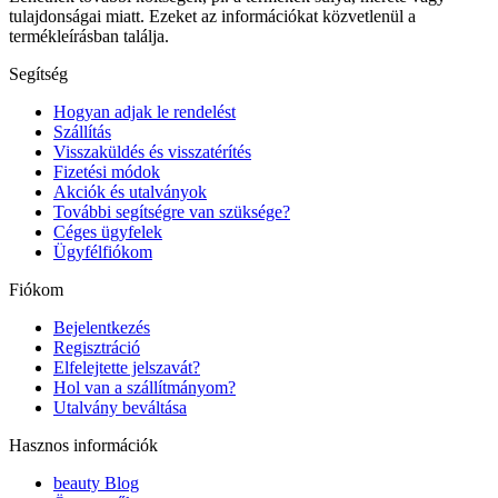
tulajdonságai miatt. Ezeket az információkat közvetlenül a
termékleírásban találja.
Segítség
Hogyan adjak le rendelést
Szállítás
Visszaküldés és visszatérítés
Fizetési módok
Akciók és utalványok
További segítségre van szüksége?
Céges ügyfelek
Ügyfélfiókom
Fiókom
Bejelentkezés
Regisztráció
Elfelejtette jelszavát?
Hol van a szállítmányom?
Utalvány beváltása
Hasznos információk
beauty Blog