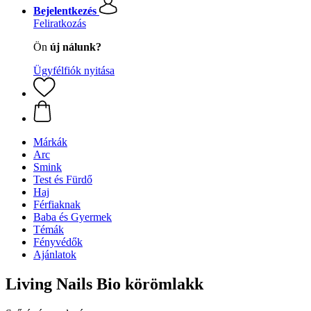
Bejelentkezés
Feliratkozás
Ön
új nálunk?
Ügyfélfiók nyitása
Márkák
Arc
Smink
Test és Fürdő
Haj
Férfiaknak
Baba és Gyermek
Témák
Fényvédők
Ajánlatok
Living Nails Bio körömlakk