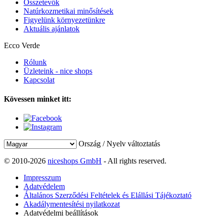
Összetevők
Natúrkozmetikai minősítések
Figyelünk környezetünkre
Aktuális ajánlatok
Ecco Verde
Rólunk
Üzleteink - nice shops
Kapcsolat
Kövessen minket itt:
Ország / Nyelv változtatás
© 2010-2026
niceshops GmbH
- All rights reserved.
Impresszum
Adatvédelem
Általános Szerződési Feltételek és Elállási Tájékoztató
Akadálymentesítési nyilatkozat
Adatvédelmi beállítások