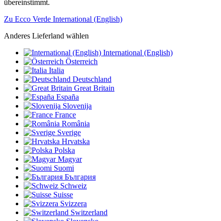
übereinstimmt.
Zu Ecco Verde International (English)
Anderes Lieferland wählen
International (English)
Österreich
Italia
Deutschland
Great Britain
España
Slovenija
France
România
Sverige
Hrvatska
Polska
Magyar
Suomi
България
Schweiz
Suisse
Svizzera
Switzerland