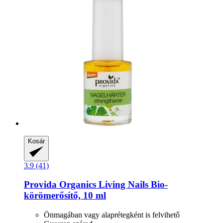
Kosár
3.9 (41)
Provida Organics
Living Nails Bio-​
körömerősítő, 10 ml
Önmagában vagy alaprétegként is felvihető