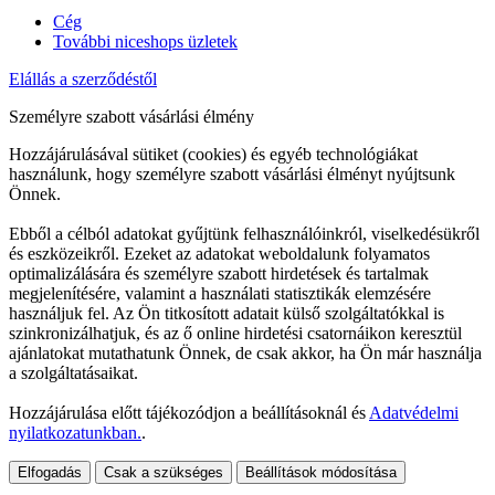
Cég
További niceshops üzletek
Elállás a szerződéstől
Személyre szabott vásárlási élmény
Hozzájárulásával sütiket (cookies) és egyéb technológiákat
használunk, hogy személyre szabott vásárlási élményt nyújtsunk
Önnek.
Ebből a célból adatokat gyűjtünk felhasználóinkról, viselkedésükről
és eszközeikről. Ezeket az adatokat weboldalunk folyamatos
optimalizálására és személyre szabott hirdetések és tartalmak
megjelenítésére, valamint a használati statisztikák elemzésére
használjuk fel. Az Ön titkosított adatait külső szolgáltatókkal is
szinkronizálhatjuk, és az ő online hirdetési csatornáikon keresztül
ajánlatokat mutathatunk Önnek, de csak akkor, ha Ön már használja
a szolgáltatásaikat.
Hozzájárulása előtt tájékozódjon a beállításoknál és
Adatvédelmi
nyilatkozatunkban.
.
Elfogadás
Csak a szükséges
Beállítások módosítása