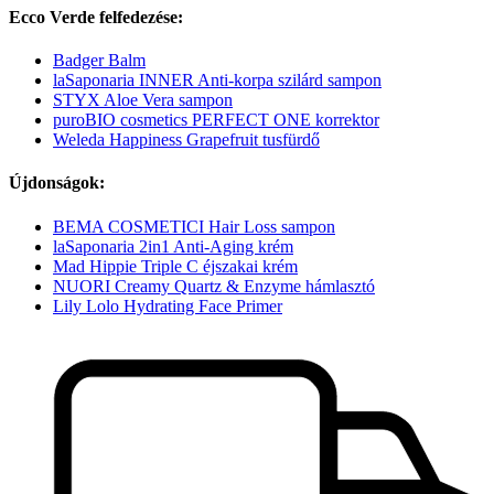
Ecco Verde felfedezése:
Badger Balm
laSaponaria INNER Anti-korpa szilárd sampon
STYX Aloe Vera sampon
puroBIO cosmetics PERFECT ONE korrektor
Weleda Happiness Grapefruit tusfürdő
Újdonságok:
BEMA COSMETICI Hair Loss sampon
laSaponaria 2in1 Anti-Aging krém
Mad Hippie Triple C éjszakai krém
NUORI Creamy Quartz & Enzyme hámlasztó
Lily Lolo Hydrating Face Primer