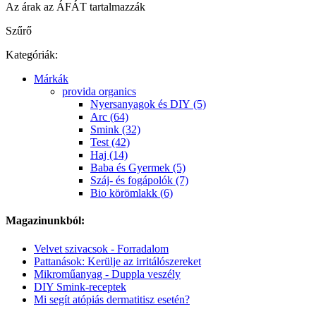
Az árak az ÁFÁT tartalmazzák
Szűrő
Kategóriák:
Márkák
provida organics
Nyersanyagok és DIY (5)
Arc (64)
Smink (32)
Test (42)
Haj (14)
Baba és Gyermek (5)
Száj- és fogápolók (7)
Bio körömlakk (6)
Magazinunkból:
Velvet szivacsok - Forradalom
Pattanások: Kerülje az irritálószereket
Mikroműanyag - Duppla veszély
DIY Smink-receptek
Mi segít atópiás dermatitisz esetén?