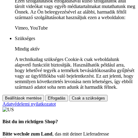
Ezen szolgáltatások elfogadásával külső szolgáltatók által
tárolt videókat vagy egyéb médiatartalmakat mutathatunk meg
Önnek. Az Ön beleegyezésével az alábbi, harmadik féltől
származó szolgáltatásokat használjuk ezen a weboldalon:
Vimeo, YouTube
Szükséges
Mindig aktív
A technikailag szükséges Cookie-k csak weboldalunk
alapvető funkcióit biztosítják. Használhatók például arra,
hogy lehetővé tegyék a termékek bevásárlókosarába gyűjtését
vagy az ügyfélfiókba való bejelentkezést. Ez azt jelenti, hogy
semmilyen következtetés levonása nem lehetséges, így ebből
származó adatot soha nem adunk át harmadik félnek.
Beállítások mentése
Elfogadás
Csak a szükséges
Adatvédelemi nyilatkozatot
Bist du im richtigen Shop?
Bitte wechsle zum Land
, das mit deiner Lieferadresse