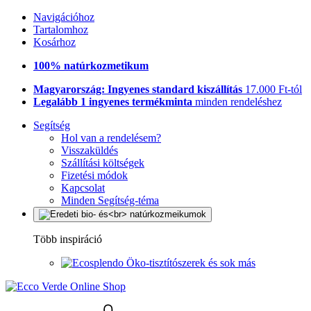
Navigációhoz
Tartalomhoz
Kosárhoz
100% natúrkozmetikum
Magyarország: Ingyenes standard kiszállítás
17.000 Ft-tól
Legalább 1 ingyenes termékminta
minden rendeléshez
Segítség
Hol van a rendelésem?
Visszaküldés
Szállítási költségek
Fizetési módok
Kapcsolat
Minden Segítség-téma
Több inspiráció
Öko-tisztítószerek és sok más