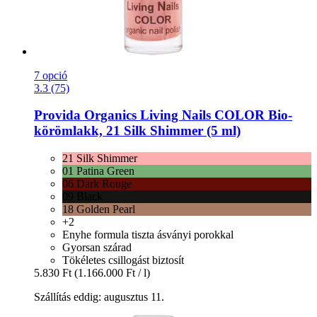
7 opció
3.3 (75)
Provida Organics
Living Nails COLOR Bio-​
körömlakk, 21 Silk Shimmer (5 ml)
21 Silk Shimmer
01 Patina Green
06 Dark Rouge
09 Black
18 Golden Pearl
+2
Enyhe formula tiszta ásványi porokkal
Gyorsan szárad
Tökéletes csillogást biztosít
5.830 Ft
(1.166.000 Ft / l)
Szállítás eddig: augusztus 11.