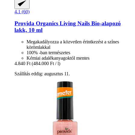
4.1 (60)
Provida Organics
Living Nails Bio-​alapozó
lakk, 10 ml
Megakadályozza a közvetlen érintkezést a színes
körömlakkal
100% -ban természetes
Kémiai adalékanyagoktól mentes
4.840 Ft
(484.000 Ft / l)
Szállítás eddig: augusztus 11.