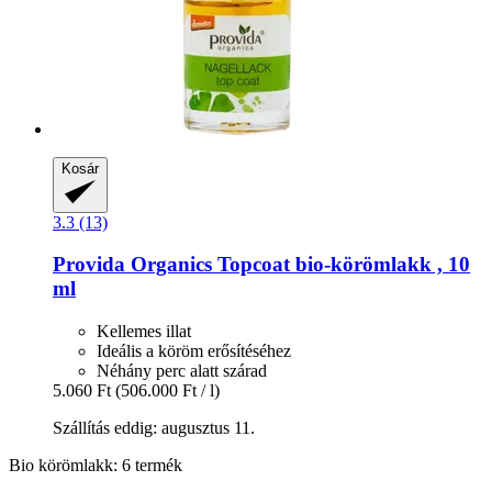
Kosár
3.3 (13)
Provida Organics
Topcoat bio-​körömlakk , 10
ml
Kellemes illat
Ideális a köröm erősítéséhez
Néhány perc alatt szárad
5.060 Ft
(506.000 Ft / l)
Szállítás eddig: augusztus 11.
Bio körömlakk: 6 termék