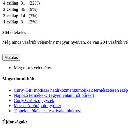
4 csillag
81
(22%)
3 csillag
36
(9%)
2 csillag
14
(3%)
1 csillag
8
(2%)
364
értékelés
Még nincs vásárlói vélemény magyar nyelven, de van 204 vásárlói v
Mutatás
Még nincs vélemény.
Magazinunkból:
Curly-Girl-módszer natúrkozmetikumokkal: természetesen szép
Napozó termékek: Tegyen valami jót bőréért
Curly Girl Szójegyzék
Maca - A bőrápoló gyökér
Tippek a tökéletes fesztivál-sminkhez
Újdonságok: