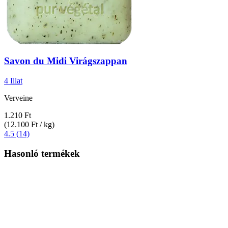
Savon du Midi
Virágszappan
4 Illat
Verveine
1.210 Ft
(12.100 Ft / kg)
4.5 (14)
Hasonló termékek