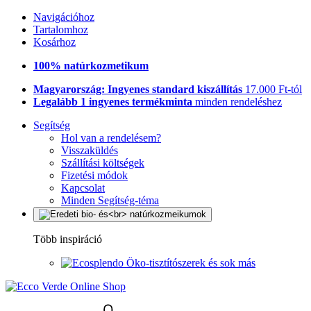
Navigációhoz
Tartalomhoz
Kosárhoz
100% natúrkozmetikum
Magyarország: Ingyenes standard kiszállítás
17.000 Ft-tól
Legalább 1 ingyenes termékminta
minden rendeléshez
Segítség
Hol van a rendelésem?
Visszaküldés
Szállítási költségek
Fizetési módok
Kapcsolat
Minden Segítség-téma
Több inspiráció
Öko-tisztítószerek és sok más