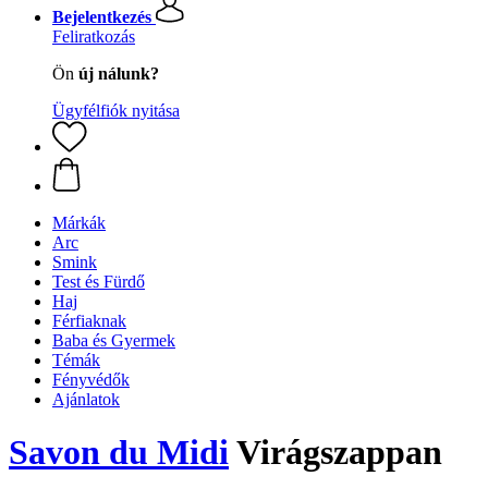
Bejelentkezés
Feliratkozás
Ön
új nálunk?
Ügyfélfiók nyitása
Márkák
Arc
Smink
Test és Fürdő
Haj
Férfiaknak
Baba és Gyermek
Témák
Fényvédők
Ajánlatok
Savon du Midi
Virágszappan