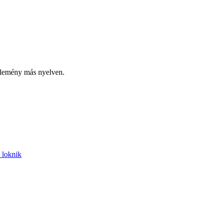
élemény más nyelven.
 loknik