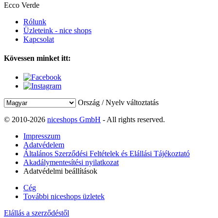
Ecco Verde
Rólunk
Üzleteink - nice shops
Kapcsolat
Kövessen minket itt:
Ország / Nyelv változtatás
© 2010-2026
niceshops GmbH
- All rights reserved.
Impresszum
Adatvédelem
Általános Szerződési Feltételek és Elállási Tájékoztató
Akadálymentesítési nyilatkozat
Adatvédelmi beállítások
Cég
További niceshops üzletek
Elállás a szerződéstől