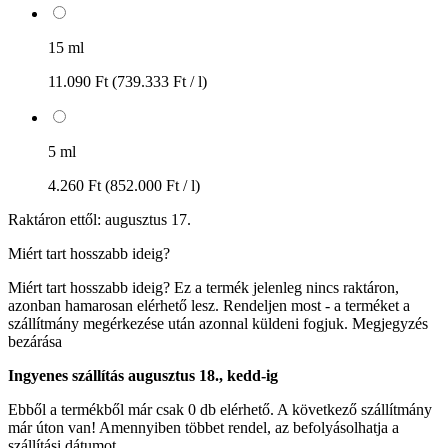
15 ml
11.090 Ft
(739.333 Ft / l)
5 ml
4.260 Ft
(852.000 Ft / l)
Raktáron ettől: augusztus 17.
Miért tart hosszabb ideig?
Miért tart hosszabb ideig?
Ez a termék jelenleg nincs raktáron,
azonban hamarosan elérhető lesz. Rendeljen most - a terméket a
szállítmány megérkezése után azonnal küldeni fogjuk.
Megjegyzés
bezárása
Ingyenes szállítás augusztus 18., kedd-ig
Ebből a termékből már csak 0 db elérhető. A következő szállítmány
már úton van! Amennyiben többet rendel, az befolyásolhatja a
szállítási dátumot.