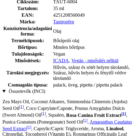
Cikkszám:
TAUT-6004
Tartalom:
35 ml
EAN:
4251208560049
Márka:
Tautropfen
Konzisztencia/adagolási
Olaj
forma:
Terméktípusok:
Bőrápoló olaj
Bőrtípus:
Minden bőrtípus
Tulajdonságok:
Vegan
Minősítések:
ICADA
,
Vegán - minősítés nélkül
Hűvös, száraz és sötét helyen tárolandó,
Tárolási megjegyzés:
Száraz, hűvös helyen és fénytől védve
tárolandó
Csomagolás típusa:
palack, üveg, pipetta / pipetta palack
Összetevők (INCI)
Zea Mays Oil, Coconut Alkanes, Simmondsia Chinensis (Jojoba)
[1]
Seed Oil
, Coco Caprylate/Caprate, Prunus Amygdalus Dulcis
[1]
[1]
(Sweet Almond) Oil
, Squalen,
Rosa Canina Fruit Extract
,
[1]
Punica Granatum (Pomegranate) Seed Oil
,
Amaranthus Caudatus
[1]
Seed Extract
, Caprylic/Capric Triglyceride, Aroma,
Linalool
,
Citronellal, Tocopherol (Vitamin E), Rosmarinus Officinalis Leaf