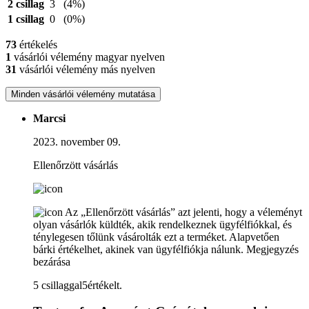
2 csillag
3
(4%)
1 csillag
0
(0%)
73
értékelés
1
vásárlói vélemény magyar nyelven
31
vásárlói vélemény más nyelven
Minden vásárlói vélemény mutatása
Marcsi
2023. november 09.
Ellenőrzött vásárlás
Az „Ellenőrzött vásárlás” azt jelenti, hogy a véleményt
olyan vásárlók küldték, akik rendelkeznek ügyfélfiókkal, és
ténylegesen tőlünk vásárolták ezt a terméket. Alapvetően
bárki értékelhet, akinek van ügyfélfiókja nálunk.
Megjegyzés
bezárása
5 csillaggal5értékelt.