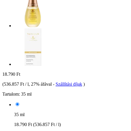
18.790 Ft
(
536.857 Ft / l
, 27% áfával
-
Szállítási díjak
)
Tartalom:
35 ml
35 ml
18.790 Ft
(536.857 Ft / l)