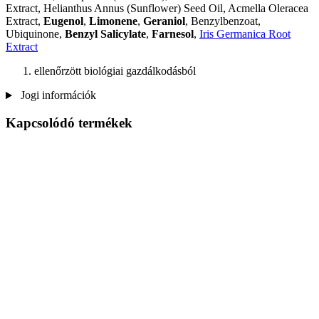
Extract, Helianthus Annus (Sunflower) Seed Oil, Acmella Oleracea
Extract,
Eugenol
,
Limonene
,
Geraniol
, Benzylbenzoat,
Ubiquinone,
Benzyl Salicylate
,
Farnesol
,
Iris Germanica Root
Extract
ellenőrzött biológiai gazdálkodásból
Jogi információk
Kapcsolódó termékek