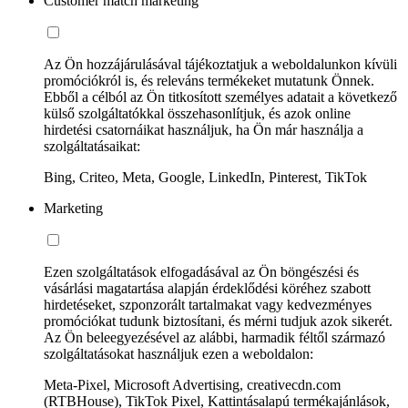
Customer match marketing
Az Ön hozzájárulásával tájékoztatjuk a weboldalunkon kívüli
promóciókról is, és releváns termékeket mutatunk Önnek.
Ebből a célból az Ön titkosított személyes adatait a következő
külső szolgáltatókkal összehasonlítjuk, és azok online
hirdetési csatornáikat használjuk, ha Ön már használja a
szolgáltatásaikat:
Bing, Criteo, Meta, Google, LinkedIn, Pinterest, TikTok
Marketing
Ezen szolgáltatások elfogadásával az Ön böngészési és
vásárlási magatartása alapján érdeklődési köréhez szabott
hirdetéseket, szponzorált tartalmakat vagy kedvezményes
promóciókat tudunk biztosítani, és mérni tudjuk azok sikerét.
Az Ön beleegyezésével az alábbi, harmadik féltől származó
szolgáltatásokat használjuk ezen a weboldalon:
Meta-Pixel, Microsoft Advertising, creativecdn.com
(RTBHouse), TikTok Pixel, Kattintásalapú termékajánlások,