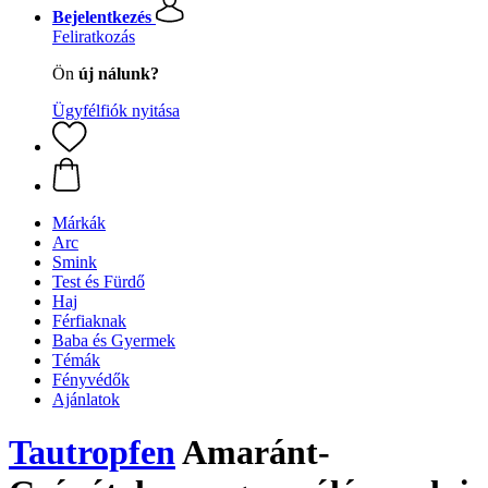
Bejelentkezés
Feliratkozás
Ön
új nálunk?
Ügyfélfiók nyitása
Márkák
Arc
Smink
Test és Fürdő
Haj
Férfiaknak
Baba és Gyermek
Témák
Fényvédők
Ajánlatok
Tautropfen
Amaránt-