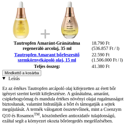
Tautropfen Amaránt-Gránátalma
18.790 Ft
regeneráló arcolaj, 35 ml
(536.857 Ft / l)
Tautropfen Amarant bőrfeszesítő
22.590 Ft
szemkörnyékápoló olaj, 15 ml
(1.506.000 Ft / l)
Teljes összeg:
41.380 Ft
Mindkettő a kosárba
Leírás
Ez az értékes Tautropfen arcápoló olaj kifejezetten az érett bőr
igényei szerint került kifejlesztésre. A gránátalma, amaránt,
csipkebogyómag és mandula értékes növényi olajai rugalmasságot
biztosítanak, valamint hidratálják a bőrt és támogatják a sejtek
megújulását. A termék válogatott összetevőinek, mint a Coenzym
TM
Q10 és Rosamox
, köszönhetően antioxidatív tulajdonságú,
ezáltal segít a környezet okozta bőröregedés megelőzésében.