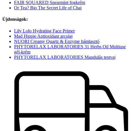
FAIR SQUARED Spearmint fogkrém
Or Tea? Bio The Secret Life of Chai
Újdonságok:
Lily Lolo Hydrating Face Primer
Mad Hippie Antioxidant arcolaj
NUORI Creamy Quartz & Enzyme hámlasztó
PHYTORELAX LABORATORIES 31 Herbs Oil Multiuse
gél-krém
PHYTORELAX LABORATORIES Mandulás testvaj