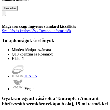
Kosárba
Magyarország: Ingyenes standard kiszállítás
Szállítás és kézbesítés - További információk
Tulajdonságok és előnyök
Minden bőrtípus számára
Q10 koenzim és Rosamox
Hidratál
ICADA
Vegan
Gyakran együtt vásárolt a Tautropfen Amarant
bőrfeszesítő szemkörnyékápoló olaj, 15 ml termékkel