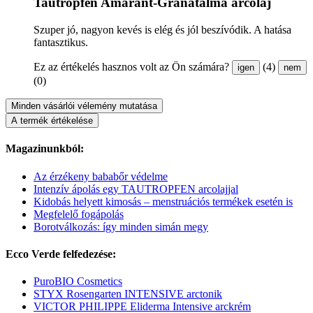
Tautropfen Amaránt-Gránátalma arcolaj
Szuper jó, nagyon kevés is elég és jól beszívódik. A hatása
fantasztikus.
Ez az értékelés hasznos volt az Ön számára?
(4)
igen
nem
(0)
Minden vásárlói vélemény mutatása
A termék értékelése
Magazinunkból:
Az érzékeny bababőr védelme
Intenzív ápolás egy TAUTROPFEN arcolajjal
Kidobás helyett kimosás – menstruációs termékek esetén is
Megfelelő fogápolás
Borotválkozás: így minden simán megy
Ecco Verde felfedezése:
PuroBIO Cosmetics
STYX Rosengarten INTENSIVE arctonik
VICTOR PHILIPPE Eliderma Intensive arckrém