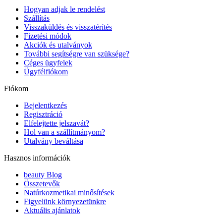
Hogyan adjak le rendelést
Szállítás
Visszaküldés és visszatérítés
Fizetési módok
Akciók és utalványok
További segítségre van szüksége?
Céges ügyfelek
Ügyfélfiókom
Fiókom
Bejelentkezés
Regisztráció
Elfelejtette jelszavát?
Hol van a szállítmányom?
Utalvány beváltása
Hasznos információk
beauty Blog
Összetevők
Natúrkozmetikai minősítések
Figyelünk környezetünkre
Aktuális ajánlatok