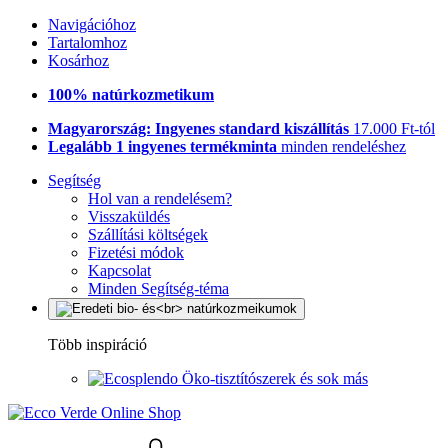
Navigációhoz
Tartalomhoz
Kosárhoz
100% natúrkozmetikum
Magyarország: Ingyenes standard kiszállítás
17.000 Ft-tól
Legalább 1 ingyenes termékminta
minden rendeléshez
Segítség
Hol van a rendelésem?
Visszaküldés
Szállítási költségek
Fizetési módok
Kapcsolat
Minden Segítség-téma
Több inspiráció
Öko-tisztítószerek és sok más