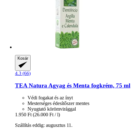
Kosár
4.3 (66)
TEA Natura
Agyag és Menta fogkrém, 75 ml
Védi fogakat és az ínyt
Mesterséges édesítőszer mentes
Nyugtató körömvirággal
1.950 Ft
(26.000 Ft / l)
Szállítás eddig: augusztus 11.