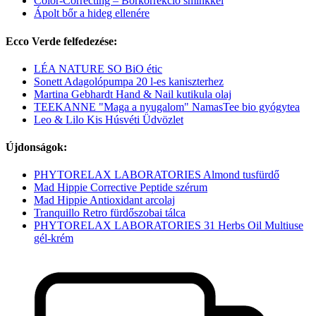
Color-Correcting – Bőrkorrekció sminkkel
Ápolt bőr a hideg ellenére
Ecco Verde felfedezése:
LÉA NATURE SO BiO étic
Sonett Adagolópumpa 20 l-es kaniszterhez
Martina Gebhardt Hand & Nail kutikula olaj
TEEKANNE "Maga a nyugalom" NamasTee bio gyógytea
Leo & Lilo Kis Húsvéti Üdvözlet
Újdonságok:
PHYTORELAX LABORATORIES Almond tusfürdő
Mad Hippie Corrective Peptide szérum
Mad Hippie Antioxidant arcolaj
Tranquillo Retro fürdőszobai tálca
PHYTORELAX LABORATORIES 31 Herbs Oil Multiuse
gél-krém