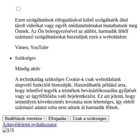
Ezen szolgáltatások elfogadásával külső szolgáltatók által
tárolt videókat vagy egyéb médiatartalmakat mutathatunk meg
Önnek. Az Ön beleegyezésével az alábbi, harmadik féltől
származó szolgáltatásokat használjuk ezen a weboldalon:
Vimeo, YouTube
Szükséges
Mindig aktív
A technikailag szükséges Cookie-k csak weboldalunk
alapvető funkcióit biztosítják. Használhatók például arra,
hogy lehetővé tegyék a termékek bevásárlókosarába gyűjtését
vagy az ügyfélfiókba való bejelentkezést. Ez azt jelenti, hogy
semmilyen következtetés levonása nem lehetséges, így ebből
származó adatot soha nem adunk át harmadik félnek.
Beállítások mentése
Elfogadás
Csak a szükséges
Adatvédelemi nyilatkozatot