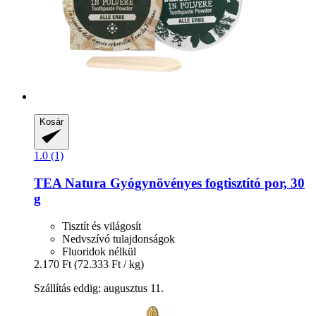
Kosár
1.0 (1)
TEA Natura
Gyógynövényes fogtisztító por, 30
g
Tisztít és világosít
Nedvszívó tulajdonságok
Fluoridok nélkül
2.170 Ft
(72.333 Ft / kg)
Szállítás eddig: augusztus 11.