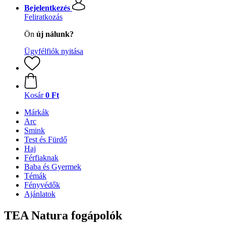
Bejelentkezés
Feliratkozás
Ön
új nálunk?
Ügyfélfiók nyitása
Kosár
0 Ft
Márkák
Arc
Smink
Test és Fürdő
Haj
Férfiaknak
Baba és Gyermek
Témák
Fényvédők
Ajánlatok
TEA Natura fogápolók