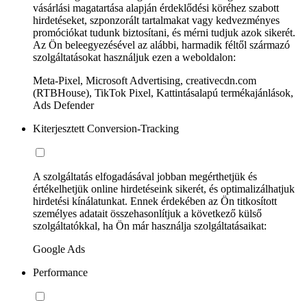
vásárlási magatartása alapján érdeklődési köréhez szabott
hirdetéseket, szponzorált tartalmakat vagy kedvezményes
promóciókat tudunk biztosítani, és mérni tudjuk azok sikerét.
Az Ön beleegyezésével az alábbi, harmadik féltől származó
szolgáltatásokat használjuk ezen a weboldalon:
Meta-Pixel, Microsoft Advertising, creativecdn.com
(RTBHouse), TikTok Pixel, Kattintásalapú termékajánlások,
Ads Defender
Kiterjesztett Conversion-Tracking
A szolgáltatás elfogadásával jobban megérthetjük és
értékelhetjük online hirdetéseink sikerét, és optimalizálhatjuk
hirdetési kínálatunkat. Ennek érdekében az Ön titkosított
személyes adatait összehasonlítjuk a következő külső
szolgáltatókkal, ha Ön már használja szolgáltatásaikat:
Google Ads
Performance