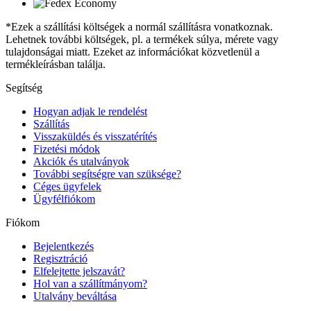
*Ezek a szállítási költségek a normál szállításra vonatkoznak.
Lehetnek további költségek, pl. a termékek súlya, mérete vagy
tulajdonságai miatt. Ezeket az információkat közvetlenül a
termékleírásban találja.
Segítség
Hogyan adjak le rendelést
Szállítás
Visszaküldés és visszatérítés
Fizetési módok
Akciók és utalványok
További segítségre van szüksége?
Céges ügyfelek
Ügyfélfiókom
Fiókom
Bejelentkezés
Regisztráció
Elfelejtette jelszavát?
Hol van a szállítmányom?
Utalvány beváltása