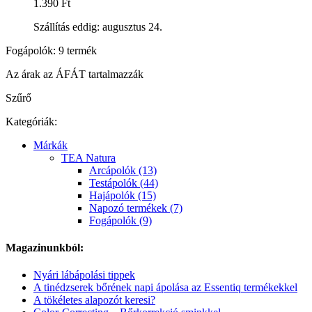
1.390 Ft
Szállítás eddig: augusztus 24.
Fogápolók: 9 termék
Az árak az ÁFÁT tartalmazzák
Szűrő
Kategóriák:
Márkák
TEA Natura
Arcápolók (13)
Testápolók (44)
Hajápolók (15)
Napozó termékek (7)
Fogápolók (9)
Magazinunkból:
Nyári lábápolási tippek
A tinédzserek bőrének napi ápolása az Essentiq termékekkel
A tökéletes alapozót keresi?