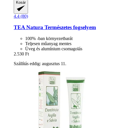
Kosár
4.4 (80)
TEA Natura
Természetes fogselyem
100% -ban környezetbarát
Teljesen műanyag mentes
Üveg és alumínium csomagolás
2.530 Ft
Szállítás eddig: augusztus 11.