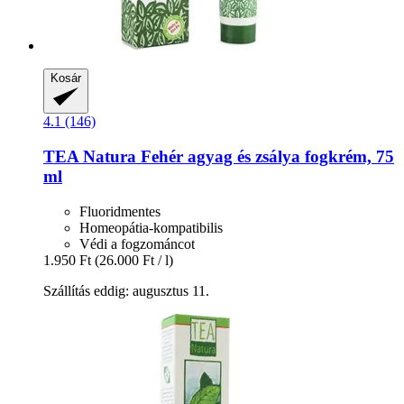
Kosár
4.1 (146)
TEA Natura
Fehér agyag és zsálya fogkrém, 75
ml
Fluoridmentes
Homeopátia-kompatibilis
Védi a fogzománcot
1.950 Ft
(26.000 Ft / l)
Szállítás eddig: augusztus 11.