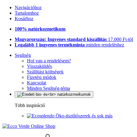
Navigációhoz
Tartalomhoz
Kosárhoz
100% natúrkozmetikum
Magyarország: Ingyenes standard kiszállítás
17.000 Ft-tól
Legalább 1 ingyenes termékminta
minden rendeléshez
Segítség
Hol van a rendelésem?
Visszaküldés
Szállítási költségek
Fizetési módok
Kapcsolat
Minden Segítség-téma
Több inspiráció
Öko-tisztítószerek és sok más