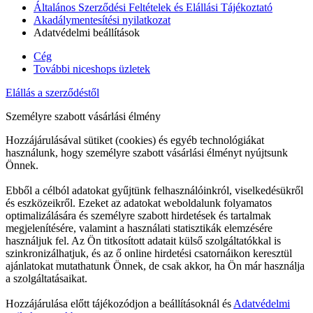
Általános Szerződési Feltételek és Elállási Tájékoztató
Akadálymentesítési nyilatkozat
Adatvédelmi beállítások
Cég
További niceshops üzletek
Elállás a szerződéstől
Személyre szabott vásárlási élmény
Hozzájárulásával sütiket (cookies) és egyéb technológiákat
használunk, hogy személyre szabott vásárlási élményt nyújtsunk
Önnek.
Ebből a célból adatokat gyűjtünk felhasználóinkról, viselkedésükről
és eszközeikről. Ezeket az adatokat weboldalunk folyamatos
optimalizálására és személyre szabott hirdetések és tartalmak
megjelenítésére, valamint a használati statisztikák elemzésére
használjuk fel. Az Ön titkosított adatait külső szolgáltatókkal is
szinkronizálhatjuk, és az ő online hirdetési csatornáikon keresztül
ajánlatokat mutathatunk Önnek, de csak akkor, ha Ön már használja
a szolgáltatásaikat.
Hozzájárulása előtt tájékozódjon a beállításoknál és
Adatvédelmi