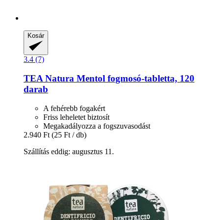
Kosár
3.4 (7)
TEA Natura
Mentol fogmosó-​tabletta, 120
darab
A fehérebb fogakért
Friss leheletet biztosít
Megakadályozza a fogszuvasodást
2.940 Ft
(25 Ft / db)
Szállítás eddig: augusztus 11.