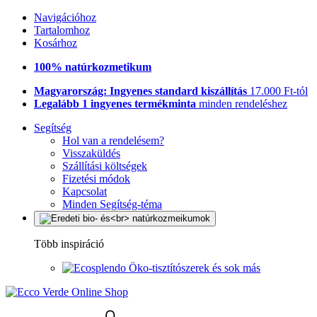
Navigációhoz
Tartalomhoz
Kosárhoz
100% natúrkozmetikum
Magyarország: Ingyenes standard kiszállítás
17.000 Ft-tól
Legalább 1 ingyenes termékminta
minden rendeléshez
Segítség
Hol van a rendelésem?
Visszaküldés
Szállítási költségek
Fizetési módok
Kapcsolat
Minden Segítség-téma
Több inspiráció
Öko-tisztítószerek és sok más