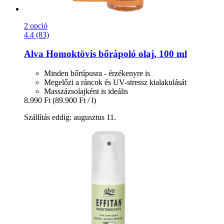
2 opció
4.4 (83)
Alva
Homoktövis bőrápoló olaj, 100 ml
Minden bőrtípusra - érzékenyre is
Megelőzi a ráncok és UV-stressz kialakulását
Masszázsolajként is ideális
8.990 Ft
(89.900 Ft / l)
Szállítás eddig: augusztus 11.