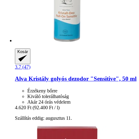
Kosár
3.7 (47)
Alva
Kristály golyós dezodor "Sensitive", 50 ml
Érzékeny bőrre
Kiváló tolerálhatóság
Akár 24 órás védelem
4.620 Ft
(92.400 Ft / l)
Szállítás eddig: augusztus 11.