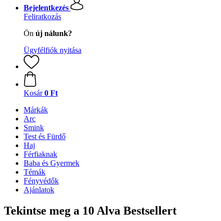
Bejelentkezés
Feliratkozás
Ön
új nálunk?
Ügyfélfiók nyitása
Kosár
0 Ft
Márkák
Arc
Smink
Test és Fürdő
Haj
Férfiaknak
Baba és Gyermek
Témák
Fényvédők
Ajánlatok
Tekintse meg a 10 Alva Bestsellert