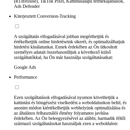
(RTBHouse), TikTok Pixel, Kattintásalapú termékajánlások,
Ads Defender
Kiterjesztett Conversion-Tracking
A szolgáltatás elfogadásával jobban megérthetjük és
értékelhetjük online hirdetéseink sikerét, és optimalizálhatjuk
hirdetési kínálatunkat. Ennek érdekében az Ön titkosított
személyes adatait összehasonlítjuk a következő külső
szolgáltatókkal, ha Ön már használja szolgáltatásaikat:
Google Ads
Performance
Ezen szolgáltatások elfogadásával nyomon követhetjük a
kattintási és böngészési viselkedést a weboldalunkon belül, és
anonim módon kiértékelhetjük webhelyünk optimalizálása és
az általános felhasználói élmény folyamatos javítása
érdekében. Az Ön beleegyezésével az alábbi, harmadik féltől
származó szolgáltatásokat használjuk ezen a weboldalon: