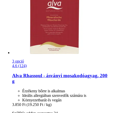
3 opció
4.6 (124)
Alva
Rhassoul -​ ásványi mosakodóagyag, 200
g
Érzékeny bőrre is alkalmas
Ideális allergiában szenvedők számára is
Környezetbarát és vegán
3.850 Ft
(19.250 Ft / kg)