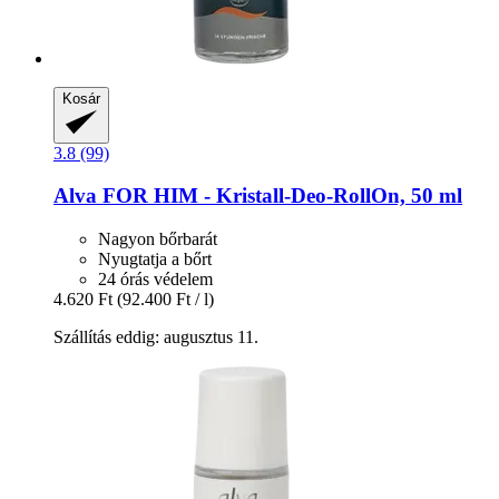
Kosár
3.8 (99)
Alva
FOR HIM -​ Kristall-​Deo-​RollOn, 50 ml
Nagyon bőrbarát
Nyugtatja a bőrt
24 órás védelem
4.620 Ft
(92.400 Ft / l)
Szállítás eddig: augusztus 11.