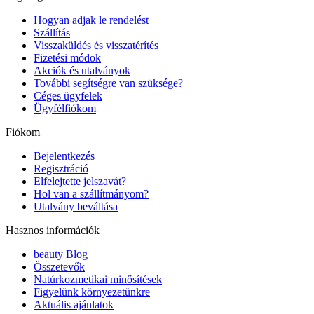
Hogyan adjak le rendelést
Szállítás
Visszaküldés és visszatérítés
Fizetési módok
Akciók és utalványok
További segítségre van szüksége?
Céges ügyfelek
Ügyfélfiókom
Fiókom
Bejelentkezés
Regisztráció
Elfelejtette jelszavát?
Hol van a szállítmányom?
Utalvány beváltása
Hasznos információk
beauty Blog
Összetevők
Natúrkozmetikai minősítések
Figyelünk környezetünkre
Aktuális ajánlatok