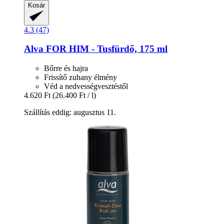
Kosár
4.3 (47)
Alva
FOR HIM -​ Tusfürdő, 175 ml
Bőrre és hajra
Frissítő zuhany élmény
Véd a nedvességvesztéstől
4.620 Ft
(26.400 Ft / l)
Szállítás eddig: augusztus 11.