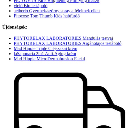
HUYGENS Paris Brightening Purifying maszk
vielö Bio testápoló
aetherio Gyermek-szörny spray a félelmek ellen
Fitocose Tom Thumb Kids habfürdő
Újdonságok:
PHYTORELAX LABORATORIES Mandulás testvaj
PHYTORELAX LABORATORIES Argánolajos testápoló
Mad Hippie Triple C éjszakai krém
laSaponaria 2in1 Anti-Aging krém
Mad Hippie MicroDermabrasion Facial