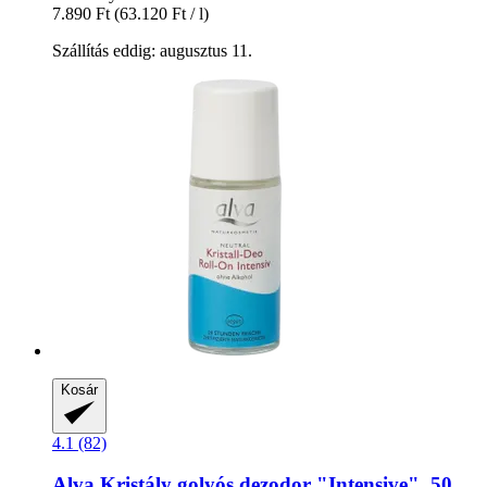
7.890 Ft
(63.120 Ft / l)
Szállítás eddig: augusztus 11.
Kosár
4.1 (82)
Alva
Kristály golyós dezodor "Intensive", 50