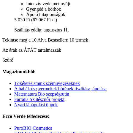
Intenzív védelmet nyújt
Gyengéd a bőrhöz
Ápoló tulajdonságok
5.030 Ft
(67.067 Ft / l)
Szállítás eddig: augusztus 11.
Tekintse meg a 10 Alva Bestsellert: 10 termék
Az árak az ÁFÁT tartalmazzák
Szűrő
Magazinunkból:
Tökéletes smink szemüvegeseknek
A babák és gyermekek bőrének tisztítása, ápolása
Maternatura Bio szépségrutin
Farfalla Szülésznői-projekt
Nyári lábápolási tippek
Ecco Verde felfedezése:
PuroBIO Cosmetics