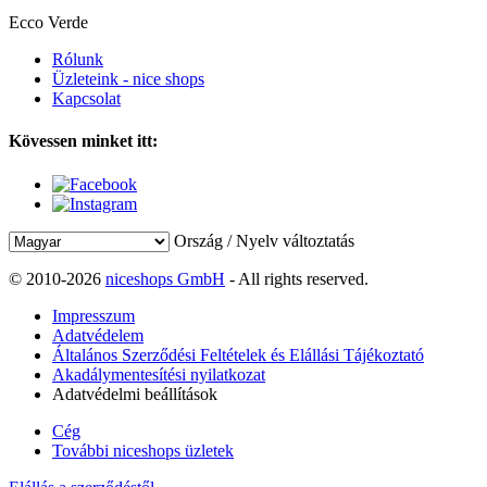
Ecco Verde
Rólunk
Üzleteink - nice shops
Kapcsolat
Kövessen minket itt:
Ország / Nyelv változtatás
© 2010-2026
niceshops GmbH
- All rights reserved.
Impresszum
Adatvédelem
Általános Szerződési Feltételek és Elállási Tájékoztató
Akadálymentesítési nyilatkozat
Adatvédelmi beállítások
Cég
További niceshops üzletek