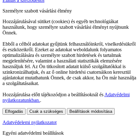
Elállás a szerződéstől
Személyre szabott vásárlási élmény
Hozzájárulásával sütiket (cookies) és egyéb technológiákat
használunk, hogy személyre szabott vásárlási élményt nyújtsunk
Önnek.
Ebből a célból adatokat gyűjtünk felhasználóinkról, viselkedésükről
és eszközeikről. Ezeket az adatokat weboldalunk folyamatos
optimalizálására és személyre szabott hirdetések és tartalmak
megjelenítésére, valamint a használati statisztikák elemzésére
használjuk fel. Az Ön titkosított adatait külső szolgáltatókkal is
szinkronizálhatjuk, és az ő online hirdetési csatornáikon keresztül
ajánlatokat mutathatunk Önnek, de csak akkor, ha Ön már használja
a szolgáltatásaikat.
Hozzájárulása előtt tájékozódjon a beállításoknál és
Adatvédelmi
nyilatkozatunkban.
.
Elfogadás
Csak a szükséges
Beállítások módosítása
Adatvédelemi nyilatkozatot
Egyéni adatvédelmi beállítások