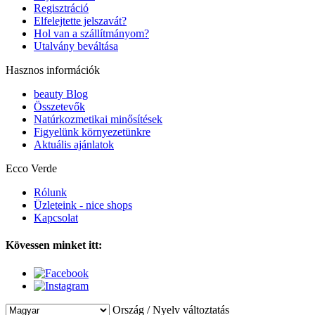
Regisztráció
Elfelejtette jelszavát?
Hol van a szállítmányom?
Utalvány beváltása
Hasznos információk
beauty Blog
Összetevők
Natúrkozmetikai minősítések
Figyelünk környezetünkre
Aktuális ajánlatok
Ecco Verde
Rólunk
Üzleteink - nice shops
Kapcsolat
Kövessen minket itt:
Ország / Nyelv változtatás