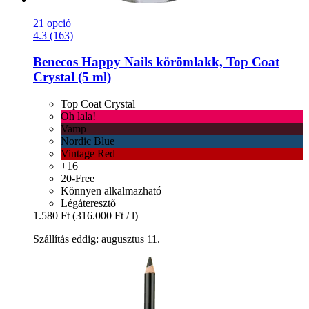
21 opció
4.3 (163)
Benecos
Happy Nails körömlakk, Top Coat
Crystal (5 ml)
Top Coat Crystal
Oh lala!
Vamp
Nordic Blue
Vintage Red
+16
20-Free
Könnyen alkalmazható
Légáteresztő
1.580 Ft
(316.000 Ft / l)
Szállítás eddig: augusztus 11.