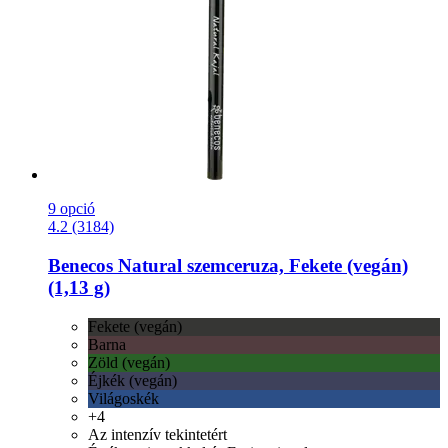
9 opció
4.2 (3184)
Benecos
Natural szemceruza, Fekete (vegán)
(1,13 g)
Fekete (vegán)
Barna
Zöld (vegán)
Éjkék (vegán)
Világoskék
+4
Az intenzív tekintetért