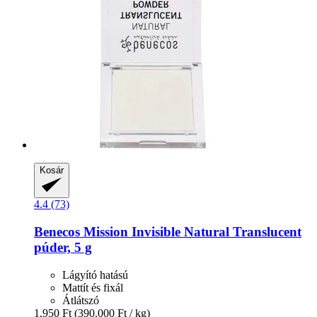
Kosár
4.4 (73)
Benecos
Mission Invisible Natural Translucent
púder, 5 g
Lágyító hatású
Mattít és fixál
Átlátszó
1.950 Ft
(390.000 Ft / kg)