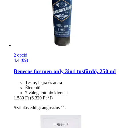
2 opció
4.4 (89)
Benecos
for men only 3in1 tusfürdő, 250 ml
Testre, hajra és arcra
Élénkítő
7 válogatott bio kivonat
1.580 Ft
(6.320 Ft / l)
Szállítás eddig: augusztus 11.