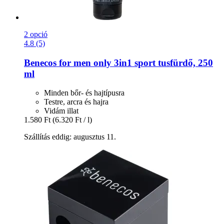
2 opció
4.8 (5)
Benecos
for men only 3in1 sport tusfürdő, 250
ml
Minden bőr- és hajtípusra
Testre, arcra és hajra
Vidám illat
1.580 Ft
(6.320 Ft / l)
Szállítás eddig: augusztus 11.