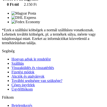
0 Ft-tól
2.150 Ft
*Ezek a szállítási költségek a normál szállításra vonatkoznak.
Lehetnek további költségek, pl. a termékek súlya, mérete vagy
tulajdonságai miatt. Ezeket az információkat közvetlenül a
termékleírásban találja.
Segítség
Hogyan adjak le rendelést
Szállítás
Visszaküldés és visszatérítés
Fizetési módok
Akciók és utalványok
További segítségre van szüksége?
Céges ügyfelek
Ügyfélfiókom
Fiókom
Bejelentkezés