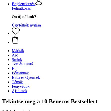
Bejelentkezés
Feliratkozás
Ön
új nálunk?
Ügyfélfiók nyitása
Márkák
Arc
Smink
Test és Fürdő
Haj
Férfiaknak
Baba és Gyermek
Témák
Fényvédők
Ajánlatok
Tekintse meg a 10 Benecos Bestsellert