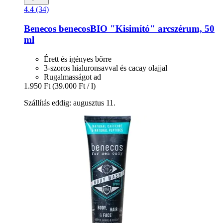
4.4 (34)
Benecos
benecosBIO "Kisimító" arcszérum, 50
ml
Érett és igényes bőrre
3-szoros hialuronsavval és cacay olajjal
Rugalmasságot ad
1.950 Ft
(39.000 Ft / l)
Szállítás eddig: augusztus 11.