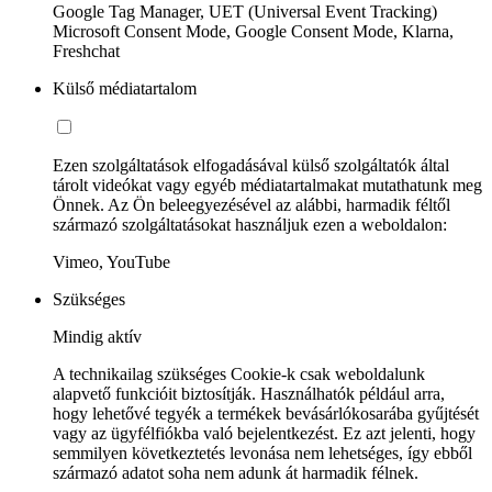
Google Tag Manager, UET (Universal Event Tracking)
Microsoft Consent Mode, Google Consent Mode, Klarna,
Freshchat
Külső médiatartalom
Ezen szolgáltatások elfogadásával külső szolgáltatók által
tárolt videókat vagy egyéb médiatartalmakat mutathatunk meg
Önnek. Az Ön beleegyezésével az alábbi, harmadik féltől
származó szolgáltatásokat használjuk ezen a weboldalon:
Vimeo, YouTube
Szükséges
Mindig aktív
A technikailag szükséges Cookie-k csak weboldalunk
alapvető funkcióit biztosítják. Használhatók például arra,
hogy lehetővé tegyék a termékek bevásárlókosarába gyűjtését
vagy az ügyfélfiókba való bejelentkezést. Ez azt jelenti, hogy
semmilyen következtetés levonása nem lehetséges, így ebből
származó adatot soha nem adunk át harmadik félnek.