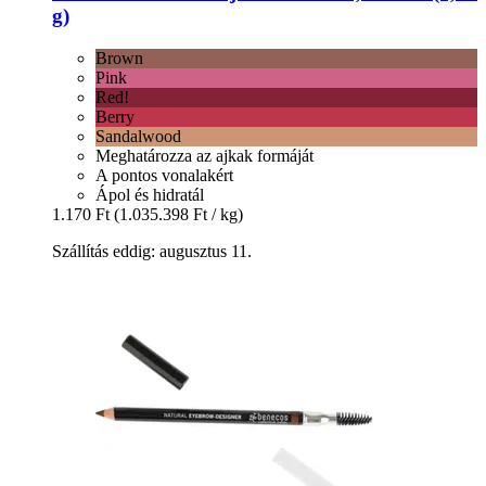
g)
Brown
Pink
Red!
Berry
Sandalwood
Meghatározza az ajkak formáját
A pontos vonalakért
Ápol és hidratál
1.170 Ft
(1.035.398 Ft / kg)
Szállítás eddig: augusztus 11.