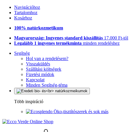
Navigációhoz
Tartalomhoz
Kosárhoz
100% natúrkozmetikum
Magyarország: Ingyenes standard kiszállítás
17.000 Ft-tól
Legalább 1 ingyenes termékminta
minden rendeléshez
Segítség
Hol van a rendelésem?
Visszaküldés
Szállítási költségek
Fizetési módok
Kapcsolat
Minden Segítség-téma
Több inspiráció
Öko-tisztítószerek és sok más