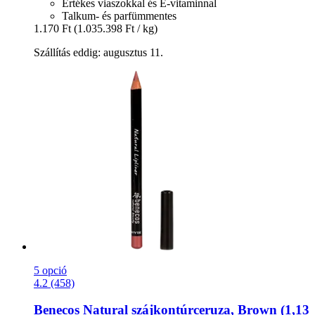
Értékes viaszokkal és E-vitaminnal
Talkum- és parfümmentes
1.170 Ft
(1.035.398 Ft / kg)
Szállítás eddig: augusztus 11.
5 opció
4.2 (458)
Benecos
Natural szájkontúrceruza, Brown (1,13