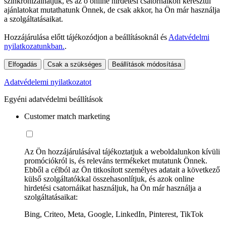
szinkronizálhatjuk, és az ő online hirdetési csatornáikon keresztül
ajánlatokat mutathatunk Önnek, de csak akkor, ha Ön már használja
a szolgáltatásaikat.
Hozzájárulása előtt tájékozódjon a beállításoknál és
Adatvédelmi
nyilatkozatunkban.
.
Elfogadás
Csak a szükséges
Beállítások módosítása
Adatvédelemi nyilatkozatot
Egyéni adatvédelmi beállítások
Customer match marketing
Az Ön hozzájárulásával tájékoztatjuk a weboldalunkon kívüli
promóciókról is, és releváns termékeket mutatunk Önnek.
Ebből a célból az Ön titkosított személyes adatait a következő
külső szolgáltatókkal összehasonlítjuk, és azok online
hirdetési csatornáikat használjuk, ha Ön már használja a
szolgáltatásaikat:
Bing, Criteo, Meta, Google, LinkedIn, Pinterest, TikTok