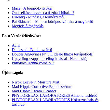
Maca - A bőrápoló gyökér
Ön is elköveti ezeket a tisztítási hibákat?
Essentiq - Minőség a természetből
Pai Skincare – Minden bőrtípus számára a megfelelő
Megfelelő fogápolás
Ecco Verde felfedezése:
Avril
Dantesmile Bambusz fésű
Douces Angevines N° 3 L'Idéale Illatos testápolóolaj
Upcycling szappan peeling hatással - Narancshéj
Phitofilos Henna vörös N.3
Újdonságok:
Niyok Leave-In Moisture Mist
Mad Hippie Corrective Peptide szérum
Mad Hippie Cream Cleanser
PHYTORELAX LABORATORIES Almond tusfürdő
PHYTORELAX LABORATORIES Kókuszos hab- és
tusfürdő