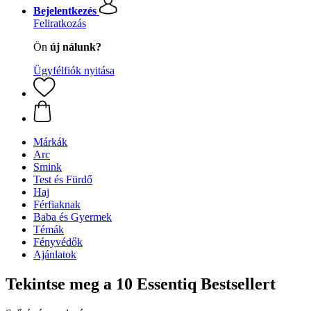
Bejelentkezés
Feliratkozás
Ön
új nálunk?
Ügyfélfiók nyitása
Márkák
Arc
Smink
Test és Fürdő
Haj
Férfiaknak
Baba és Gyermek
Témák
Fényvédők
Ajánlatok
Tekintse meg a 10 Essentiq Bestsellert