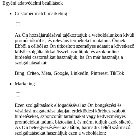
Egyéni adatvédelmi beállítások
Customer match marketing
Az Ön hozzájárulásával tájékoztatjuk a weboldalunkon kívüli
promóciókról is, és releváns termékeket mutatunk Önnek.
Ebből a célból az Ön titkosított személyes adatait a következő
külső szolgáltatókkal összehasonlítjuk, és azok online
hirdetési csatornáikat használjuk, ha Ön már használja a
szolgáltatásaikat:
Bing, Criteo, Meta, Google, LinkedIn, Pinterest, TikTok
Marketing
Ezen szolgáltatások elfogadásával az Ön böngészési és
vásárlási magatartása alapján érdeklődési köréhez szabott
hirdetéseket, szponzorált tartalmakat vagy kedvezményes
promóciókat tudunk biztosítani, és mérni tudjuk azok sikerét.
Az Ön beleegyezésével az alábbi, harmadik féltől származó
szolgáltatásokat használjuk ezen a weboldalon: