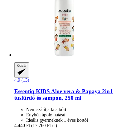
Kosár
4.9 (13)
Essentiq
KIDS Aloe vera & Papaya 2in1
tusfürdő és sampon, 250 ml
Nem szárítja ki a bőrt
Enyhén ápoló hatású
Ideális gyermeknek 1 éves kortól
4.440 Ft
(17.760 Ft / l)