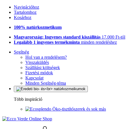
Navigációhoz
Tartalomhoz
Kosárhoz
100% natúrkozmetikum
Magyarország: Ingyenes standard kiszállítás
17.000 Ft-tól
Legalább 1 ingyenes termékminta
minden rendeléshez
Segítség
Hol van a rendelésem?
Visszaküldés
Szállítási költségek
Fizetési módok
Kapcsolat
Minden Segítség-téma
Több inspiráció
Öko-tisztítószerek és sok más