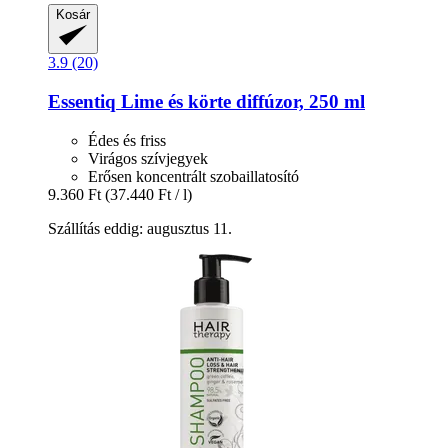
Kosár
3.9 (20)
Essentiq
Lime és körte diffúzor, 250 ml
Édes és friss
Virágos szívjegyek
Erősen koncentrált szobaillatosító
9.360 Ft
(37.440 Ft / l)
Szállítás eddig: augusztus 11.