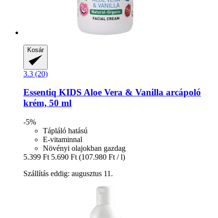
Kosár
3.3 (20)
Essentiq
KIDS Aloe Vera & Vanilla arcápoló
krém, 50 ml
-5%
Tápláló hatású
E-vitaminnal
Növényi olajokban gazdag
5.399 Ft
5.690 Ft
(107.980 Ft / l)
Szállítás eddig: augusztus 11.