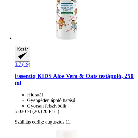
Kosár
3.7 (19)
Essentiq
KIDS Aloe Vera & Oats testápoló, 250
ml
Hidratál
Gyengéden ápoló hatású
Gyorsan felszívódik
5.030 Ft
(20.120 Ft / l)
Szállítás eddig: augusztus 11.