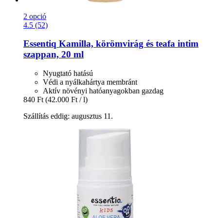
2 opció
4.5 (52)
Essentiq
Kamilla, körömvirág és teafa intim
szappan, 20 ml
Nyugtató hatású
Védi a nyálkahártya membránt
Aktív növényi hatóanyagokban gazdag
840 Ft
(42.000 Ft / l)
Szállítás eddig: augusztus 11.