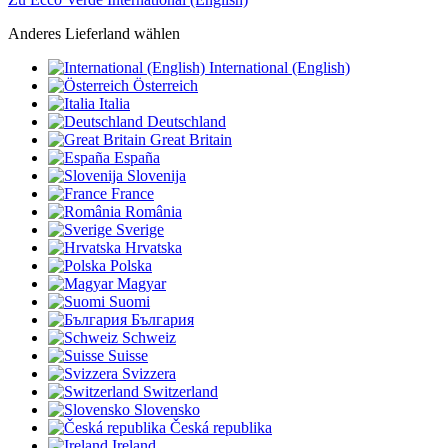
Anderes Lieferland wählen
International (English)
Österreich
Italia
Deutschland
Great Britain
España
Slovenija
France
România
Sverige
Hrvatska
Polska
Magyar
Suomi
България
Schweiz
Suisse
Svizzera
Switzerland
Slovensko
Česká republika
Ireland