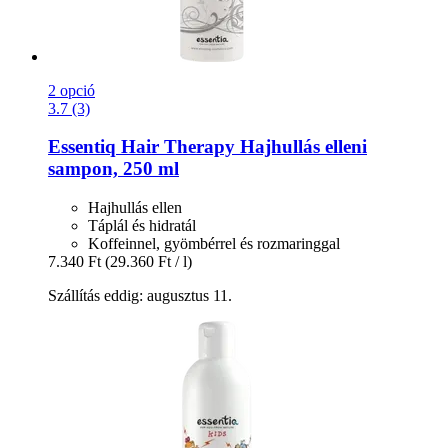
2 opció
3.7 (3)
Essentiq
Hair Therapy Hajhullás elleni
sampon, 250 ml
Hajhullás ellen
Táplál és hidratál
Koffeinnel, gyömbérrel és rozmaringgal
7.340 Ft
(29.360 Ft / l)
Szállítás eddig: augusztus 11.