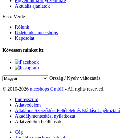
Figyelünk környezetünkre
Aktuális ajánlatok
Ecco Verde
Rólunk
Üzleteink - nice shops
Kapcsolat
Kövessen minket itt:
Ország / Nyelv változtatás
© 2010-2026
niceshops GmbH
- All rights reserved.
Impresszum
Adatvédelem
Általános Szerződési Feltételek és Elállási Tájékoztató
Akadálymentesítési nyilatkozat
Adatvédelmi beállítások
Cég
További niceshops üzletek