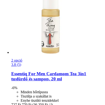
2 opció
3.8 (5)
Essentiq
For Men Cardamom Tea 3in1
tusfürdő és sampon, 20 ml
-6%
Minden bőrtípusra
Tisztítja a szakállat is
Enyhe tisztító tenzidekkel
727 Ft
770 Ft
(36.350 Ft / l)