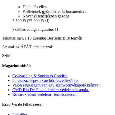
Hajhullás ellen
Koffeinnel, gyömbérrel és borsmentával
Növényi fehérjékben gazdag
7.520 Ft
(75.200 Ft / l)
Szállítás eddig: augusztus 11.
Tekintse meg a 10 Essentiq Bestsellert: 10 termék
Az árak az ÁFÁT tartalmazzák
Szűrő
Magazinunkból:
Co-Washing & Squish to Condish
5 masszázslépés az arcbőr feszesítéséhez
Vajon szükségem van egy szemkörnyékápoló krémre?
CMD Rio De Coco - értékes védelem és ápolás
Rovarok elleni védelem - természetesen
Ecco Verde felfedezése:
Phitofilos