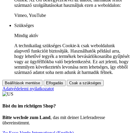
származó szolgáltatásokat használjuk ezen a weboldalon:
Vimeo, YouTube
Szükséges
Mindig aktív
A technikailag szükséges Cookie-k csak weboldalunk
alapvető funkcióit biztosítják. Használhatók például arra,
hogy lehetővé tegyék a termékek bevásárlókosarába gyűjtését
vagy az ügyfélfiókba való bejelentkezést. Ez azt jelenti, hogy
semmilyen következtetés levonása nem lehetséges, így ebből
származó adatot soha nem adunk át harmadik félnek.
Beállítások mentése
Elfogadás
Csak a szükséges
Adatvédelemi nyilatkozatot
Bist du im richtigen Shop?
Bitte wechsle zum Land
, das mit deiner Lieferadresse
übereinstimmt.
Zu Ecco Verde International (English)