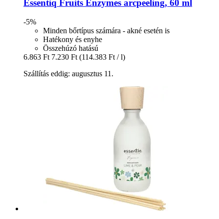
Essentiq
Fruits Enzymes arcpeeling, 60 ml
-5%
Minden bőrtípus számára - akné esetén is
Hatékony és enyhe
Összehúzó hatású
6.863 Ft
7.230 Ft
(114.383 Ft / l)
Szállítás eddig: augusztus 11.