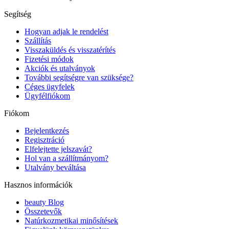
Segítség
Hogyan adjak le rendelést
Szállítás
Visszaküldés és visszatérítés
Fizetési módok
Akciók és utalványok
További segítségre van szüksége?
Céges ügyfelek
Ügyfélfiókom
Fiókom
Bejelentkezés
Regisztráció
Elfelejtette jelszavát?
Hol van a szállítmányom?
Utalvány beváltása
Hasznos információk
beauty Blog
Összetevők
Natúrkozmetikai minősítések