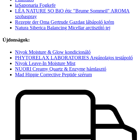
laSaponaria Fogkefe
LÉA NATURE SO BiO étic "Brume Sommeil" AROMA
szobaspray
Rezepte der Oma Gertrude Gazdag lábápoló krém
Natura Siberica Balancing Micellar arctisztító tej
Újdonságok:
Niyok Moisture & Glow kondicionáló
PHYTORELAX LABORATORIES Argánolajos testápoló
Niyok Leave-In Moisture Mist
NUORI Creamy Quartz & Enzyme hámlasztó
Mad Hippie Corrective Peptide szérum