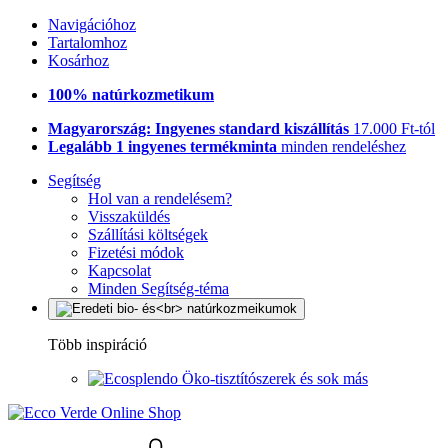
Navigációhoz
Tartalomhoz
Kosárhoz
100% natúrkozmetikum
Magyarország: Ingyenes standard kiszállítás
17.000 Ft-tól
Legalább 1 ingyenes termékminta
minden rendeléshez
Segítség
Hol van a rendelésem?
Visszaküldés
Szállítási költségek
Fizetési módok
Kapcsolat
Minden Segítség-téma
Több inspiráció
Öko-tisztítószerek és sok más