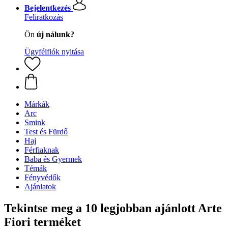
Bejelentkezés
Feliratkozás
Ön
új nálunk?
Ügyfélfiók nyitása
Márkák
Arc
Smink
Test és Fürdő
Haj
Férfiaknak
Baba és Gyermek
Témák
Fényvédők
Ajánlatok
Tekintse meg a 10 legjobban ajánlott Arte
Fiori terméket