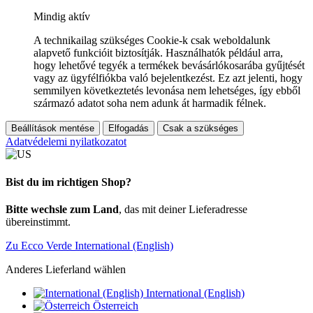
Mindig aktív
A technikailag szükséges Cookie-k csak weboldalunk
alapvető funkcióit biztosítják. Használhatók például arra,
hogy lehetővé tegyék a termékek bevásárlókosarába gyűjtését
vagy az ügyfélfiókba való bejelentkezést. Ez azt jelenti, hogy
semmilyen következtetés levonása nem lehetséges, így ebből
származó adatot soha nem adunk át harmadik félnek.
Beállítások mentése
Elfogadás
Csak a szükséges
Adatvédelemi nyilatkozatot
Bist du im richtigen Shop?
Bitte wechsle zum Land
, das mit deiner Lieferadresse
übereinstimmt.
Zu Ecco Verde International (English)
Anderes Lieferland wählen
International (English)
Österreich