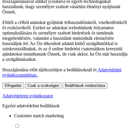
Hozzájárulásával sütiket (cookies) és egyéb technológiákat
használunk, hogy személyre szabott vásárlási élményt nyújtsunk
Önnek.
Ebből a célból adatokat gyűjtünk felhasználóinkról, viselkedésükről
és eszközeikről. Ezeket az adatokat weboldalunk folyamatos
optimalizálására és személyre szabott hirdetések és tartalmak
megjelenítésére, valamint a használati statisztikák elemzésére
használjuk fel. Az Ön titkosított adatait külső szolgáltatókkal is
szinkronizálhatjuk, és az ő online hirdetési csatornáikon keresztül
ajánlatokat mutathatunk Önnek, de csak akkor, ha Ön már használja
a szolgáltatásaikat.
Hozzájárulása előtt tájékozódjon a beállításoknál és
Adatvédelmi
nyilatkozatunkban.
.
Elfogadás
Csak a szükséges
Beállítások módosítása
Adatvédelemi nyilatkozatot
Egyéni adatvédelmi beállítások
Customer match marketing