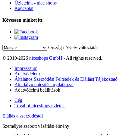
Üzleteink - nice shops
Kapcsolat
Kövessen minket itt:
Ország / Nyelv változtatás
© 2010-2026
niceshops GmbH
- All rights reserved.
Impresszum
Adatvédelem
Általános Szerződési Feltételek és Elállási Tájékoztató
Akadálymentesítési nyilatkozat
Adatvédelmi beállítások
Cég
További niceshops üzletek
Elállás a szerződéstől
Személyre szabott vásárlási élmény