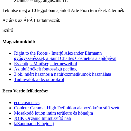
Szállítás eddig: augusztus 11.
Tekintse meg a 10 legjobban ajánlott Arte Fiori terméket: 4 termék
Az árak az ÁFÁT tartalmazzák
Szűrő
Magazinunkból:
Right to the Roots - Interjú Alexander Ehrmann
gyógyszerésszel, a Saint Charles Cosmetics alapítójával
Essentiq - Minőség a természetből
Az alulértékelt fontosságú peeling
3 ok, miért hasznos a natúrkozmetikumok használata
Tudnivalók a dezodorokról
Ecco Verde felfedezése:
eco cosmetics
Couleur Caramel High Definition alapozó krém stift szett
Mosakodó lotion intim területre és hónaljra
JOIK Organic Intimtisztító hab
laSaponaria Fahéjolaj