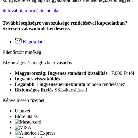
környezetre és éghajlatra gyakorolt hatás a lehető legkisebb legyen.
Itt további információkat talál.
További segítségre van szüksége rendelésével kapcsolatban?
Szívesen válaszolunk kérdéseire.
Kapcsolat
Ellenőrzött minőség
Biztonságos és megbízható vásárlás
Magyarország: Ingyenes standard kiszállítás
17.000 Ft-tól
Ingyenes visszaküldés
Legalább 1 ingyenes termékminta
minden rendeléshez
Biztonságos fizetés
SSL-titkosítással
Kényelmesen fizethet
Utánvét
Előre utalás