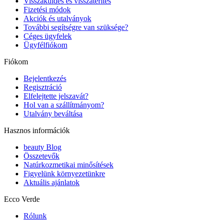
Visszaküldés és visszatérítés
Fizetési módok
Akciók és utalványok
További segítségre van szüksége?
Céges ügyfelek
Ügyfélfiókom
Fiókom
Bejelentkezés
Regisztráció
Elfelejtette jelszavát?
Hol van a szállítmányom?
Utalvány beváltása
Hasznos információk
beauty Blog
Összetevők
Natúrkozmetikai minősítések
Figyelünk környezetünkre
Aktuális ajánlatok
Ecco Verde
Rólunk