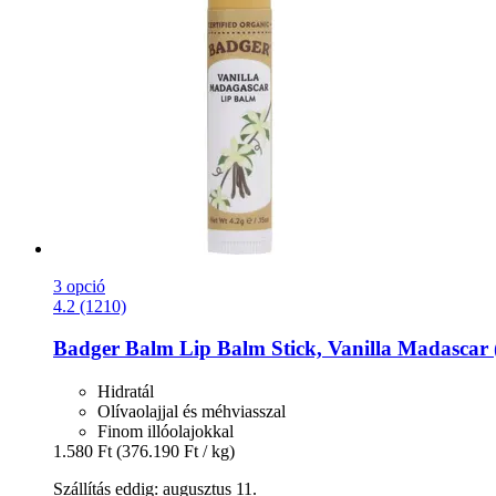
3 opció
4.2 (1210)
Badger Balm
Lip Balm Stick, Vanilla Madascar 
Hidratál
Olívaolajjal és méhviasszal
Finom illóolajokkal
1.580 Ft
(376.190 Ft / kg)
Szállítás eddig: augusztus 11.