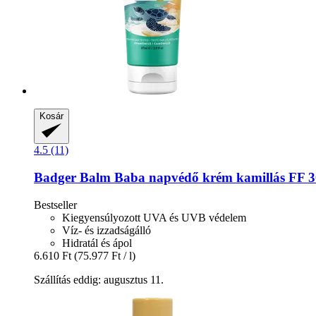
Kosár
4.5 (11)
Badger Balm
Baba napvédő krém kamillás FF 3
Bestseller
Kiegyensúlyozott UVA és UVB védelem
Víz- és izzadságálló
Hidratál és ápol
6.610 Ft
(75.977 Ft / l)
Szállítás eddig: augusztus 11.