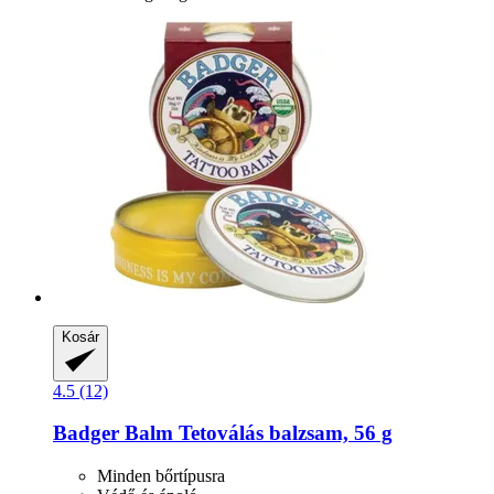
Kosár
4.5 (12)
Badger Balm
Tetoválás balzsam, 56 g
Minden bőrtípusra