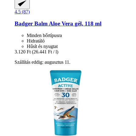
4.5 (87)
Badger Balm
Aloe Vera gél, 118 ml
Minden bőrtípusra
Hidratáló
Hűsít és nyugtat
3.120 Ft
(26.441 Ft / l)
Szállítás eddig: augusztus 11.