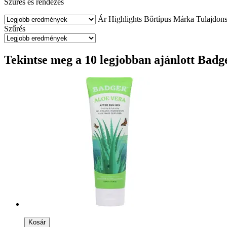
Szűrés és rendezés
Ár
Highlights
Bőrtípus
Márka
Tulajdon
Szűrés
Tekintse meg a 10 legjobban ajánlott Bad
Kosár