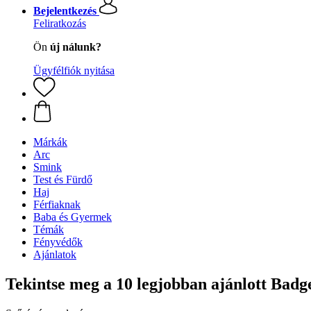
Bejelentkezés
Feliratkozás
Ön
új nálunk?
Ügyfélfiók nyitása
Márkák
Arc
Smink
Test és Fürdő
Haj
Férfiaknak
Baba és Gyermek
Témák
Fényvédők
Ajánlatok
Tekintse meg a 10 legjobban ajánlott Bad