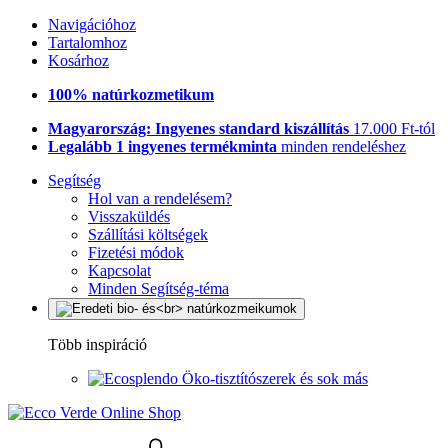
Navigációhoz
Tartalomhoz
Kosárhoz
100% natúrkozmetikum
Magyarország: Ingyenes standard kiszállítás
17.000 Ft-tól
Legalább 1 ingyenes termékminta
minden rendeléshez
Segítség
Hol van a rendelésem?
Visszaküldés
Szállítási költségek
Fizetési módok
Kapcsolat
Minden Segítség-téma
Több inspiráció
Öko-tisztítószerek és sok más