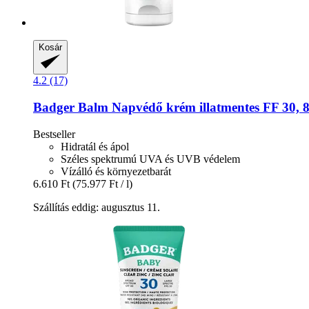
Kosár
4.2 (17)
Badger Balm
Napvédő krém illatmentes FF 30, 
Bestseller
Hidratál és ápol
Széles spektrumú UVA és UVB védelem
Vízálló és környezetbarát
6.610 Ft
(75.977 Ft / l)
Szállítás eddig: augusztus 11.