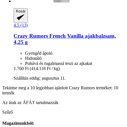
Kosár
4.5 (13)
Crazy Rumors
French Vanilla ajakbalzsam,
4,25 g
Gyengéd ápoló
Hidratáló
Puhává és rugalmassá teszi az ajkakat
1.760 Ft
(414.118 Ft / kg)
Szállítás eddig: augusztus 11.
Tekintse meg a 10 legjobban ajánlott Crazy Rumors terméket: 10
termék
Az árak az ÁFÁT tartalmazzák
Szűrő
Magazinunkból: