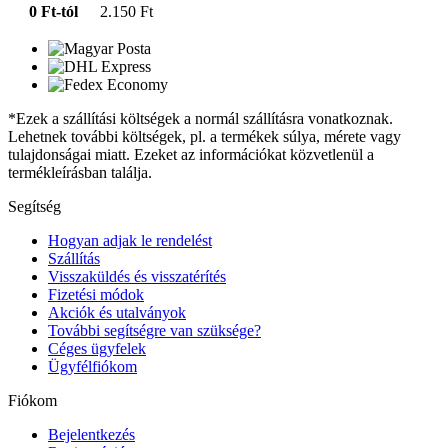
0 Ft-tól
2.150 Ft
*Ezek a szállítási költségek a normál szállításra vonatkoznak.
Lehetnek további költségek, pl. a termékek súlya, mérete vagy
tulajdonságai miatt. Ezeket az információkat közvetlenül a
termékleírásban találja.
Segítség
Hogyan adjak le rendelést
Szállítás
Visszaküldés és visszatérítés
Fizetési módok
Akciók és utalványok
További segítségre van szüksége?
Céges ügyfelek
Ügyfélfiókom
Fiókom
Bejelentkezés