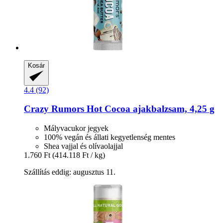
Kosár
4.4 (92)
Crazy Rumors
Hot Cocoa ajakbalzsam, 4,25 g
Mályvacukor jegyek
100% vegán és állati kegyetlenség mentes
Shea vajjal és olívaolajjal
1.760 Ft
(414.118 Ft / kg)
Szállítás eddig: augusztus 11.