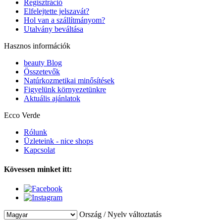
Regisztráció
Elfelejtette jelszavát?
Hol van a szállítmányom?
Utalvány beváltása
Hasznos információk
beauty Blog
Összetevők
Natúrkozmetikai minősítések
Figyelünk környezetünkre
Aktuális ajánlatok
Ecco Verde
Rólunk
Üzleteink - nice shops
Kapcsolat
Kövessen minket itt:
Ország / Nyelv változtatás