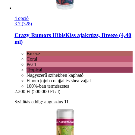
4 opció
3.7 (328)
Crazy Rumors
HibisKiss ajakrúzs, Breeze (4,40
ml)
Breeze
Coral
Pearl
Tropical
Nagyszerű színekben kapható
Finom jojoba olajjal és shea vajjal
100%-ban természetes
2.200 Ft
(500.000 Ft / l)
Szállítás eddig: augusztus 11.