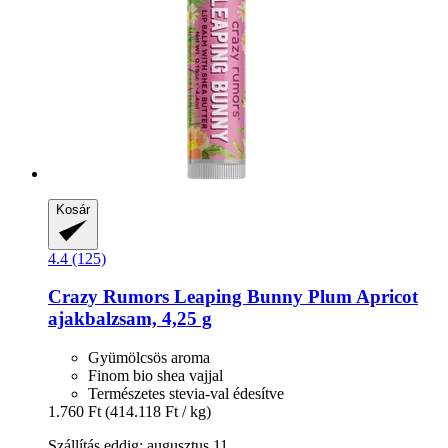
Kosár
4.4 (125)
Crazy Rumors
Leaping Bunny Plum Apricot
ajakbalzsam, 4,25 g
Gyümölcsös aroma
Finom bio shea vajjal
Természetes stevia-val édesítve
1.760 Ft
(414.118 Ft / kg)
Szállítás eddig: augusztus 11.