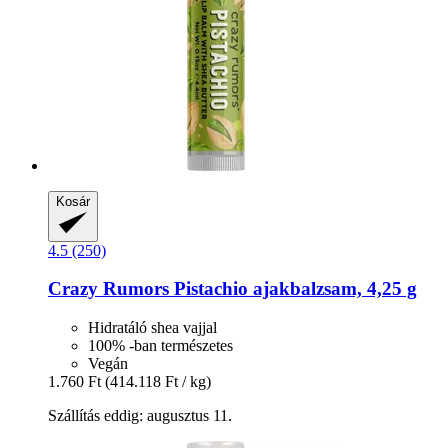
Kosár
4.5 (250)
Crazy Rumors
Pistachio ajakbalzsam, 4,25 g
Hidratáló shea vajjal
100% -ban természetes
Vegán
1.760 Ft
(414.118 Ft / kg)
Szállítás eddig: augusztus 11.