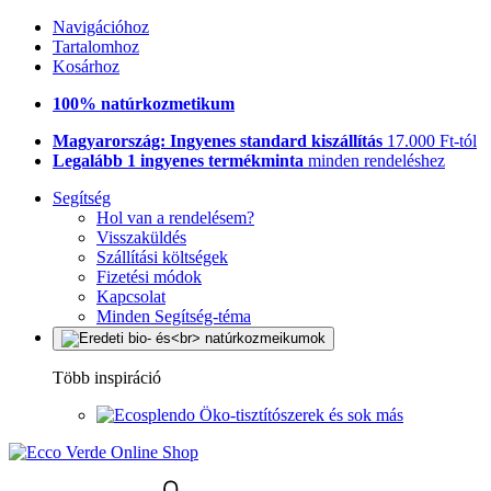
Navigációhoz
Tartalomhoz
Kosárhoz
100% natúrkozmetikum
Magyarország: Ingyenes standard kiszállítás
17.000 Ft-tól
Legalább 1 ingyenes termékminta
minden rendeléshez
Segítség
Hol van a rendelésem?
Visszaküldés
Szállítási költségek
Fizetési módok
Kapcsolat
Minden Segítség-téma
Több inspiráció
Öko-tisztítószerek és sok más