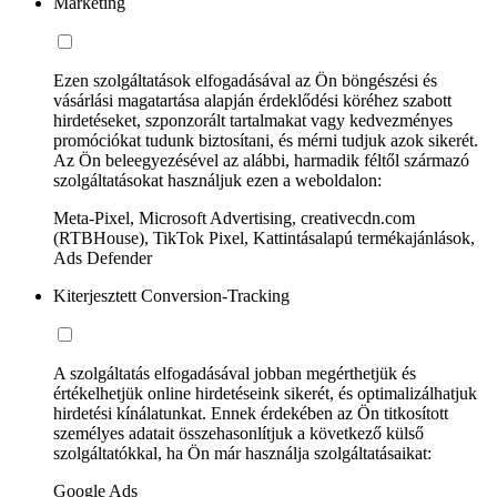
Marketing
Ezen szolgáltatások elfogadásával az Ön böngészési és
vásárlási magatartása alapján érdeklődési köréhez szabott
hirdetéseket, szponzorált tartalmakat vagy kedvezményes
promóciókat tudunk biztosítani, és mérni tudjuk azok sikerét.
Az Ön beleegyezésével az alábbi, harmadik féltől származó
szolgáltatásokat használjuk ezen a weboldalon:
Meta-Pixel, Microsoft Advertising, creativecdn.com
(RTBHouse), TikTok Pixel, Kattintásalapú termékajánlások,
Ads Defender
Kiterjesztett Conversion-Tracking
A szolgáltatás elfogadásával jobban megérthetjük és
értékelhetjük online hirdetéseink sikerét, és optimalizálhatjuk
hirdetési kínálatunkat. Ennek érdekében az Ön titkosított
személyes adatait összehasonlítjuk a következő külső
szolgáltatókkal, ha Ön már használja szolgáltatásaikat:
Google Ads