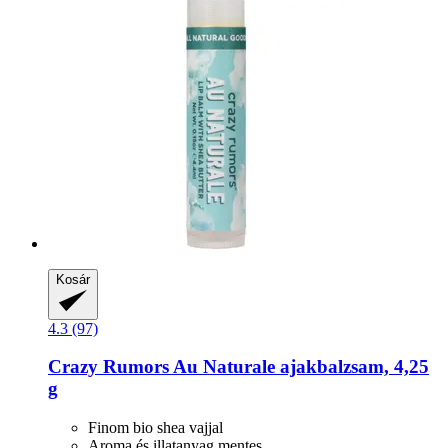
Kosár
4.3 (97)
Crazy Rumors
Au Naturale ajakbalzsam, 4,25
g
Finom bio shea vajjal
Aroma és illatanyag mentes