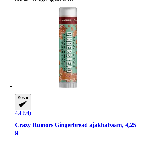
Kosár
4.4 (94)
Crazy Rumors
Gingerbread ajakbalzsam, 4,25
g