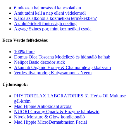
6 mítosz a hajmosással kapcsolatban
Amit tudni kell a nap elleni védelemről
Káros az alkohol a kozmetikai termékekben?
Az alulértékelt fontosságú peeling
Agyag: Színes por, mint kozmetikai csoda
Ecco Verde felfedezése:
100% Pure
Domus Olea Toscana Modellező és hidratáló hajhab
Nelipot Basic dezodor stick
Akamuti Organic Honey & Chamomile ajakbalzsam
Verdesativa prodog Kutyasampon - Neem
Újdonságok:
PHYTORELAX LABORATORIES 31 Herbs Oil Multiuse
gél-krém
Mad Hippie Antioxidant arcolaj
NUORI Creamy Quartz & Enzyme hámlasztó
Niyok Moisture & Glow kondicionáló
Mad Hippie MicroDermabrasion Facial