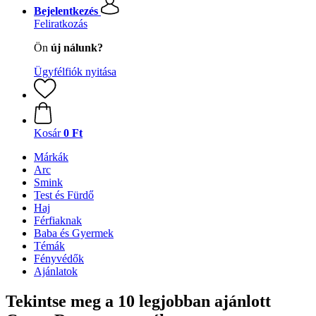
Bejelentkezés
Feliratkozás
Ön
új nálunk?
Ügyfélfiók nyitása
Kosár
0 Ft
Márkák
Arc
Smink
Test és Fürdő
Haj
Férfiaknak
Baba és Gyermek
Témák
Fényvédők
Ajánlatok
Tekintse meg a 10 legjobban ajánlott