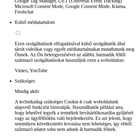
Google Tag Manager, UET (Universal Event Tracking)
Microsoft Consent Mode, Google Consent Mode, Klarna,
Freshchat
Külső médiatartalom
Ezen szolgáltatások elfogadásával külső szolgáltatók által
tárolt videókat vagy egyéb médiatartalmakat mutathatunk meg
Önnek. Az Ön beleegyezésével az alábbi, harmadik féltől
származó szolgáltatásokat használjuk ezen a weboldalon:
Vimeo, YouTube
Szükséges
Mindig aktív
A technikailag szükséges Cookie-k csak weboldalunk
alapvető funkcióit biztosítják. Használhatók például arra,
hogy lehetővé tegyék a termékek bevásárlókosarába gyűjtését
vagy az ügyfélfiókba való bejelentkezést. Ez azt jelenti, hogy
semmilyen következtetés levonása nem lehetséges, így ebből
származó adatot soha nem adunk át harmadik félnek.