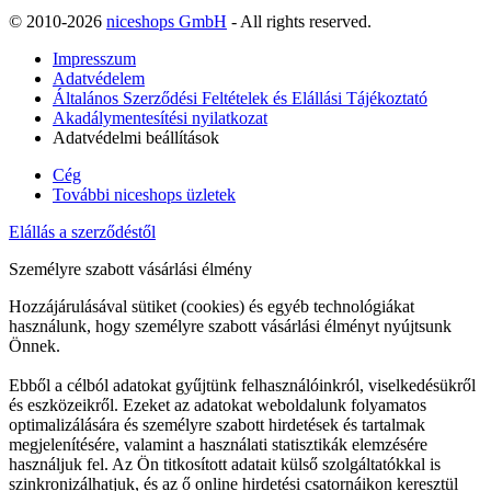
© 2010-2026
niceshops GmbH
- All rights reserved.
Impresszum
Adatvédelem
Általános Szerződési Feltételek és Elállási Tájékoztató
Akadálymentesítési nyilatkozat
Adatvédelmi beállítások
Cég
További niceshops üzletek
Elállás a szerződéstől
Személyre szabott vásárlási élmény
Hozzájárulásával sütiket (cookies) és egyéb technológiákat
használunk, hogy személyre szabott vásárlási élményt nyújtsunk
Önnek.
Ebből a célból adatokat gyűjtünk felhasználóinkról, viselkedésükről
és eszközeikről. Ezeket az adatokat weboldalunk folyamatos
optimalizálására és személyre szabott hirdetések és tartalmak
megjelenítésére, valamint a használati statisztikák elemzésére
használjuk fel. Az Ön titkosított adatait külső szolgáltatókkal is
szinkronizálhatjuk, és az ő online hirdetési csatornáikon keresztül