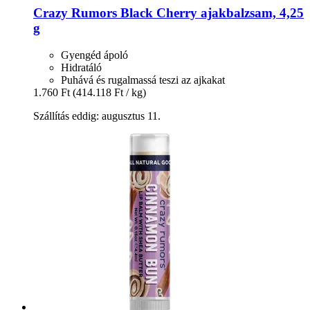
Crazy Rumors
Black Cherry ajakbalzsam, 4,25
g
Gyengéd ápoló
Hidratáló
Puhává és rugalmassá teszi az ajkakat
1.760 Ft
(414.118 Ft / kg)
Szállítás eddig: augusztus 11.