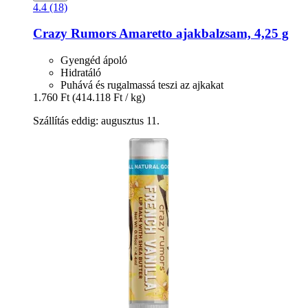
4.4 (18)
Crazy Rumors
Amaretto ajakbalzsam, 4,25 g
Gyengéd ápoló
Hidratáló
Puhává és rugalmassá teszi az ajkakat
1.760 Ft
(414.118 Ft / kg)
Szállítás eddig: augusztus 11.