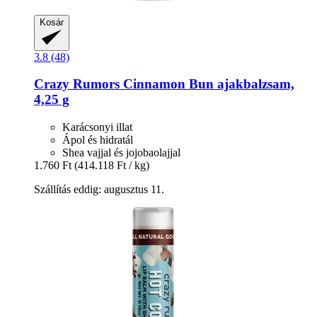
Kosár
3.8 (48)
Crazy Rumors
Cinnamon Bun ajakbalzsam,
4,25 g
Karácsonyi illat
Ápol és hidratál
Shea vajjal és jojobaolajjal
1.760 Ft
(414.118 Ft / kg)
Szállítás eddig: augusztus 11.